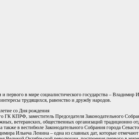
и и первого в мире социалистического государства – Владимир 
интересы трудящихся, равенство и дружбу народов.
-летие со Дня рождения
ого ГК КПРФ, заместитель Председателя Законодательного Собр
ных, ветеранских, общественных организаций традиционно отд
 а также в вестибюле Законодательного Собрания города Севас
имира Ильича Ленина – одна из славных дат, которые отмечают
ения Великой Октябрьской революции, построения первого в мир