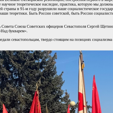
научное теоретическое наследие, практика, которую мы должны б
й страны в 91-м году разрушили наше социалистическое государс
наши теоретики. Быть России советской, быть России социалист
 Совета Союза Советских офицеров Севастополя Сергей Щетини
«Над букварем».
дали севастопольцам, твердо стоящим на позициях социализма 