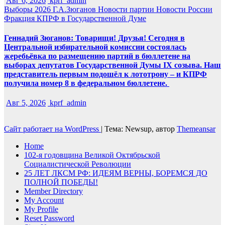
Авг 6, 2026
kprf_admin
Выборы 2026
Г.А.Зюганов
Новости партии
Новости России
Фракция КПРФ в Государственной Думе
Геннадий Зюганов: Товарищи! Друзья! Сегодня в
Центральной избирательной комиссии состоялась
жеребьёвка по размещению партий в бюллетене на
выборах депутатов Государственной Думы IX созыва. Наш
представитель первым подошёл к лототрону – и КПРФ
получила номер 8 в федеральном бюллетене.
Авг 5, 2026
kprf_admin
Сайт работает на WordPress
|
Тема: Newsup, автор
Themeansar
Home
102-я годовщина Великой Октябрьской
Социалистической Революции
25 ЛЕТ ЛКСМ РФ: ИДЕЯМ ВЕРНЫ, БОРЕМСЯ ДО
ПОЛНОЙ ПОБЕДЫ!
Member Directory
My Account
My Profile
Reset Password