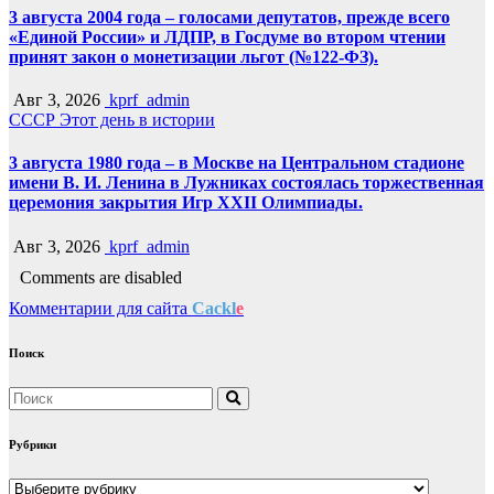
3 августа 2004 года – голосами депутатов, прежде всего
«Единой России» и ЛДПР, в Госдуме во втором чтении
принят закон о монетизации льгот (№122-ФЗ).
Авг 3, 2026
kprf_admin
СССР
Этот день в истории
3 августа 1980 года – в Москве на Центральном стадионе
имени В. И. Ленина в Лужниках состоялась торжественная
церемония закрытия Игр XXII Олимпиады.
Авг 3, 2026
kprf_admin
Comments are disabled
Комментарии для сайта
Cackl
e
Поиск
Рубрики
Рубрики