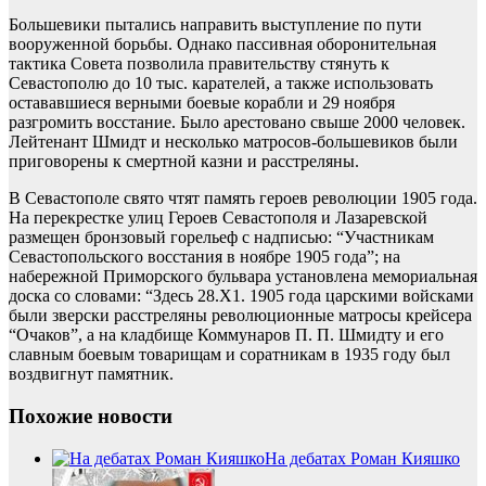
Большевики пытались направить выступление по пути
вооруженной борьбы. Однако пассивная оборонительная
тактика Совета позволила правительству стянуть к
Севастополю до 10 тыс. карателей, а также использовать
остававшиеся верными боевые корабли и 29 ноября
разгромить восстание. Было арестовано свыше 2000 человек.
Лейтенант Шмидт и несколько матросов-большевиков были
приговорены к смертной казни и расстреляны.
В Севастополе свято чтят память героев революции 1905 года.
На перекрестке улиц Героев Севастополя и Лазаревской
размещен бронзовый горельеф с надписью: “Участникам
Севастопольского восстания в ноябре 1905 года”; на
набережной Приморского бульвара установлена мемориальная
доска со словами: “Здесь 28.Х1. 1905 года царскими войсками
были зверски расстреляны революционные матросы крейсера
“Очаков”, а на кладбище Коммунаров П. П. Шмидту и его
славным боевым товарищам и соратникам в 1935 году был
воздвигнут памятник.
Похожие новости
На дебатах Роман Кияшко