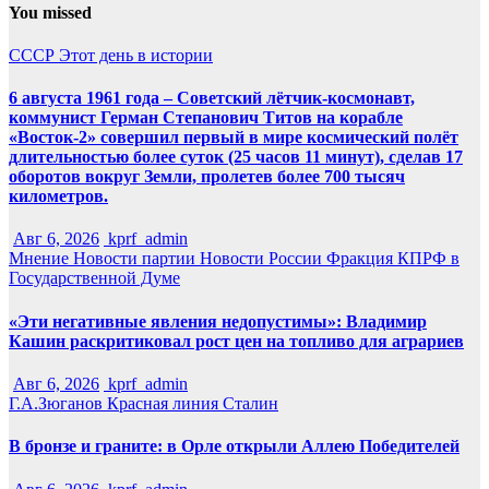
You missed
СССР
Этот день в истории
6 августа 1961 года – Советский лётчик-космонавт,
коммунист Герман Степанович Титов на корабле
«Восток-2» совершил первый в мире космический полёт
длительностью более суток (25 часов 11 минут), сделав 17
оборотов вокруг Земли, пролетев более 700 тысяч
километров.
Авг 6, 2026
kprf_admin
Мнение
Новости партии
Новости России
Фракция КПРФ в
Государственной Думе
«Эти негативные явления недопустимы»: Владимир
Кашин раскритиковал рост цен на топливо для аграриев
Авг 6, 2026
kprf_admin
Г.А.Зюганов
Красная линия
Сталин
В бронзе и граните: в Орле открыли Аллею Победителей