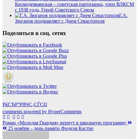
Космодемьянская – советская партизанка, член ВЛКСМ
с 1938 года, Герой Советского Союза
Г.А.
Зюганов поздравляет с Днем Севастополя
Поделиться в соц. сетях
РќСЂР°РІРёС‚СЃСЏ
comments powered by HyperComments
Навигация
Роман «Молодая Гвардия» вернут в школьную программу
25 ноября – день памяти Фиделя Кастро
по