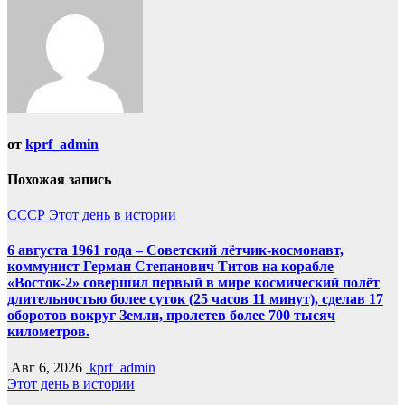
записям
от
kprf_admin
Похожая запись
СССР
Этот день в истории
6 августа 1961 года – Советский лётчик-космонавт,
коммунист Герман Степанович Титов на корабле
«Восток-2» совершил первый в мире космический полёт
длительностью более суток (25 часов 11 минут), сделав 17
оборотов вокруг Земли, пролетев более 700 тысяч
километров.
Авг 6, 2026
kprf_admin
Этот день в истории