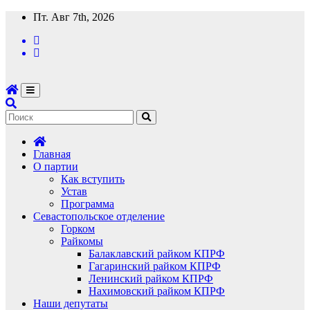
Перейти
Пт. Авг 7th, 2026
к
содержимому
Главная
О партии
Как вступить
Устав
Программа
Севастопольское отделение
Горком
Райкомы
Балаклавский райком КПРФ
Гагаринский райком КПРФ
Ленинский райком КПРФ
Нахимовский райком КПРФ
Наши депутаты