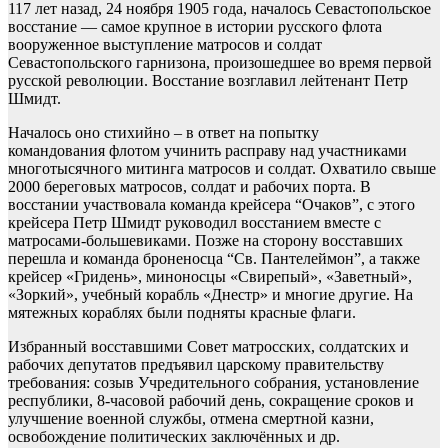
117 лет назад, 24 ноября 1905 года, началось Севастопольское
восстание — самое крупное в истории русского флота
вооруженное выступление матросов и солдат
Севастопольского гарнизона, произошедшее во время первой
русской революции. Восстание возглавил лейтенант Петр
Шмидт.
Началось оно стихийно – в ответ на попытку
командования флотом учинить расправу над участниками
многотысячного митинга матросов и солдат. Охватило свыше
2000 береговых матросов, солдат и рабочих порта. В
восстании участвовала команда крейсера “Очаков”, с этого
крейсера Петр Шмидт руководил восстанием вместе с
матросами-большевиками. Позже на сторону восставших
перешла и команда броненосца “Св. Пантелеймон”, а также
крейсер «Гридень», миноносцы «Свирепый», «Заветный»,
«Зоркий», учебный корабль «Днестр» и многие другие. На
мятежных кораблях были подняты красные флаги.
Избранный восставшими Совет матросских, солдатских и
рабочих депутатов предъявил царскому правительству
требования: созыв Учредительного собрания, установление
республики, 8-часовой рабочий день, сокращение сроков и
улучшение военной службы, отмена смертной казни,
освобождение политических заключённых и др.