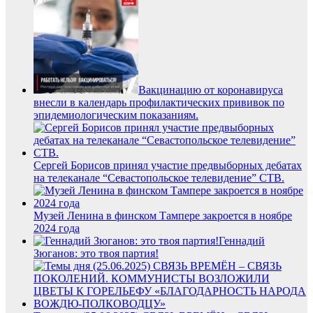
Вакцинацию от коронавируса
внесли в календарь профилактических прививок по
эпидемиологическим показаниям.
Сергей Борисов принял участие предвыборных дебатах
на телеканале “Севастопольское телевидение” СТВ.
Музей Ленина в финском Тампере закроется в ноябре
2024 года
Геннадий
Зюганов: это твоя партия!