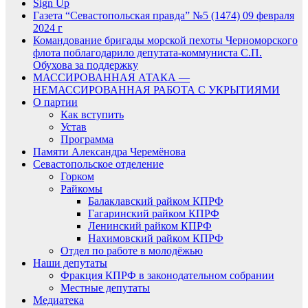
Sign Up
Газета “Севастопольская правда” №5 (1474) 09 февраля
2024 г
Командование бригады морской пехоты Черноморского
флота поблагодарило депутата-коммуниста С.П.
Обухова за поддержку
МАССИРОВАННАЯ АТАКА —
НЕМАССИРОВАННАЯ РАБОТА С УКРЫТИЯМИ
О партии
Как вступить
Устав
Программа
Памяти Александра Черемёнова
Севастопольское отделение
Горком
Райкомы
Балаклавский райком КПРФ
Гагаринский райком КПРФ
Ленинский райком КПРФ
Нахимовский райком КПРФ
Отдел по работе в молодёжью
Наши депутаты
Фракция КПРФ в законодательном собрании
Местные депутаты
Медиатека