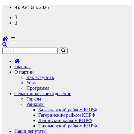
Перейти
Чт. Авг 6th, 2026
к
содержимому
Главная
О партии
Как вступить
Устав
Программа
Севастопольское отделение
Горком
Райкомы
Балаклавский райком КПРФ
Гагаринский райком КПРФ
Ленинский райком КПРФ
Нахимовский райком КПРФ
Наши депутаты