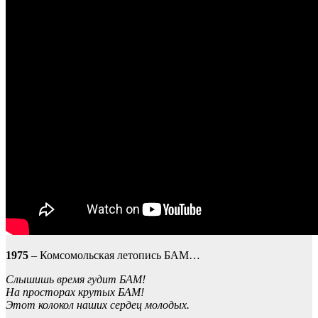
1975
– Комсомольская летопись БАМ…
Слышишь время гудит БАМ!
На просторах крутых БАМ!
Этот колокол наших сердец молодых.