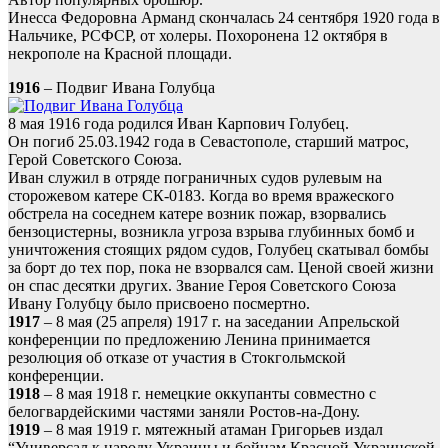
Инесса Федоровна Арманд скончалась 24 сентября 1920 года в
Нальчике, РСФСР, от холеры. Похоронена 12 октября в
некрополе на Красной площади.
1916
– Подвиг Ивана Голубца
8 мая 1916 года родился Иван Карпович Голубец.
Он погиб 25.03.1942 года в Севастополе, старший матрос,
Герой Советского Союза.
Иван служил в отряде пограничных судов рулевым на
сторожевом катере СК-0183. Когда во время вражеского
обстрела на соседнем катере возник пожар, взорвались
бензоцистерны, возникла угроза взрыва глубинных бомб и
уничтожения стоящих рядом судов, Голубец скатывал бомбы
за борт до тех пор, пока не взорвался сам. Ценой своей жизни
он спас десятки других. Звание Героя Советского Союза
Ивану Голубцу было присвоено посмертно.
1917
– 8 мая (25 апреля) 1917 г. на заседании Апрельской
конференции по предложению Ленина принимается
резолюция об отказе от участия в Стокгольмской
конференции.
1918
– 8 мая 1918 г. немецкие оккупанты совместно с
белогвардейскими частями заняли Ростов-на-Дону.
1919
– 8 мая 1919 г. мятежный атаман Григорьев издал
“Универсал к народу Украины и бойцам Красной Украинской