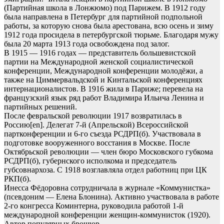
(Партийная школа в Лонжюмо) под Парижем. В 1912 году
была направлена в Петербург для партийной подпольной
работы, за которую снова была арестована, всю осень и зиму
1912 года просидела в петербургской тюрьме. Благодаря мужу
была 20 марта 1913 года освобождена под залог.
В 1915 — 1916 годах — представитель большевистской
партии на Международной женской социалистической
конференции, Международной конференции молодёжи, а
также на Циммервальдской и Кинтальской конференциях
интернационалистов. В 1916 жила в Париже; перевела на
французский язык ряд работ Владимира Ильича Ленина и
партийных решений.
После февральской революции 1917 возвратилась в
Россию[en]. Делегат 7-й (Апрельской) Всероссийской
партконференции и 6-го съезда РСДРП(б). Участвовала в
подготовке вооруженного восстания в Москве. После
Октябрьской революции — член бюро Московского губкома
РСДРП(б), губернского исполкома и председатель
губсовнархоза. С 1918 возглавляла отдел работниц при ЦК
РКП(б).
Инесса Фёдоровна сотрудничала в журнале «Коммунистка»
(псевдоним — Елена Блонина). Активно участвовала в работе
2-го конгресса Коминтерна, руководила работой 1-й
международной конференции женщин-коммунисток (1920).
Автор популярных брошюр.