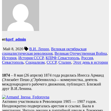
от
kprf_admin
Май 8, 2020
В.И. Ленин
,
Великая октябрьская
социалистическая революция
,
Великая Отечественная Война
,
История
,
История СССР
,
КПРФ Севастополь
,
Россия
,
Севастополь
,
Социализм
,
СССР
,
Сталин
,
Этот день в истории
1874
– 8 мая (26 апреля) 1874 года родилась Инесса Арманд
(Элизабет Пешо д’Эрбенвилль)— коммунистка, деятель
международного рабочего движения, публицист. Близкий
друг В.И.Ленина.
Активно участвовала в Революции 1905 — 1907 годов.
Неоднократно подвергалась арестам и ссылке. Была в
эмиграции. Читала лекции в партийной школе в Лонжюмо