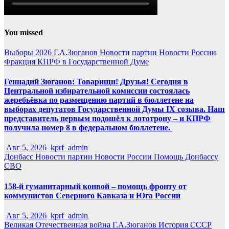
You missed
Выборы 2026
Г.А.Зюганов
Новости партии
Новости России
Фракция КПРФ в Государственной Думе
Геннадий Зюганов: Товарищи! Друзья! Сегодня в
Центральной избирательной комиссии состоялась
жеребьёвка по размещению партий в бюллетене на
выборах депутатов Государственной Думы IX созыва. Наш
представитель первым подошёл к лототрону – и КПРФ
получила номер 8 в федеральном бюллетене.
Авг 5, 2026
kprf_admin
Донбасс
Новости партии
Новости России
Помощь Донбассу
СВО
158-й гуманитарный конвой – помощь фронту от
коммунистов Северного Кавказа и Юга России
Авг 5, 2026
kprf_admin
Великая Отечественная война
Г.А.Зюганов
История СССР