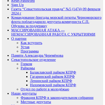
Reset Password
Sign Up
Газета “Севастопольская правда” №5 (1474) 09 февраля
2024 г
Командование бригады морской пехоты Черноморского
флота поблагодарило депутата-коммуниста С.П.
Обухова за поддержку
МАССИРОВАННАЯ АТАКА —
НЕМАССИРОВАННАЯ РАБОТА С УКРЫТИЯМИ
О партии
Как вступить
Устав
Программа
Памяти Александра Черемёнова
Севастопольское отделение
Горком
Райкомы
Балаклавский райком КПРФ
Гагаринский райком КПРФ
Ленинский райком КПРФ
Нахимовский райком КПРФ
Отдел по работе в молодёжью
Наши депутаты
Фракция КПРФ в законодательном собрании
Местные депутаты