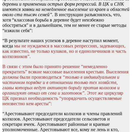
деревни и применении острых форм репрессий. В ЦК и СНК
имеются заявки на немедленное выселение из краев и областей
около ста тысяч семей”.
В инструкции разъяснялось, что,
хотя “классовая борьба в деревне будет неизбежно
обостряться” и в дальнейшем, тем не менее ее старые методы
“изжили себя”:
“В результате наших успехов в деревне наступил момент,
когда
мы не нуждаемся в массовых репрессиях, задевающих,
как известно, не только кулаков, но и единоличников и часть
колхозников”.
В связи с этим было принято решение “немедленно
прекратить” всякие массовые выселения крестьян. Выселения
должны были производиться
“только в индивидуальном и
частичном порядке и в отношении только тех хозяйств,
главы которых ведут активную борьбу против колхозов и
организуют отказ от сева и заготовок”.
Этот же циркуляр
ЦК признал необходимость “упорядочить осуществляемые
неизвестно кем аресты”:
“Арестовывают председатели колхозов и члены правлений
колхозов. Арестовывают председатели сельсоветов и
секретари ячеек. Арестовывают районные и краевые
уполномоченные. Арестовывают все, кому не лень и кто,