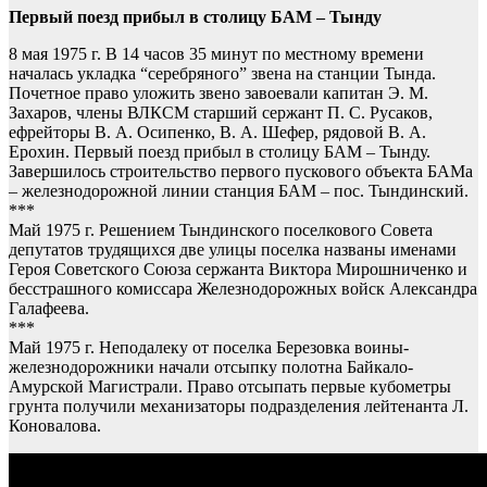
Первый поезд прибыл в столицу БАМ – Тынду
8 мая 1975 г. В 14 часов 35 минут по местному времени
началась укладка “серебряного” звена на станции Тында.
Почетное право уложить звено завоевали капитан Э. М.
Захаров, члены ВЛКСМ старший сержант П. С. Русаков,
ефрейторы В. А. Осипенко, В. А. Шефер, рядовой В. А.
Ерохин. Первый поезд прибыл в столицу БАМ – Тынду.
Завершилось строительство первого пускового объекта БАМа
– железнодорожной линии станция БАМ – пос. Тындинский.
***
Май 1975 г. Решением Тындинского поселкового Совета
депутатов трудящихся две улицы поселка названы именами
Героя Советского Союза сержанта Виктора Мирошниченко и
бесстрашного комиссара Железнодорожных войск Александра
Галафеева.
***
Май 1975 г. Неподалеку от поселка Березовка воины-
железнодорожники начали отсыпку полотна Байкало-
Амурской Магистрали. Право отсыпать первые кубометры
грунта получили механизаторы подразделения лейтенанта Л.
Коновалова.