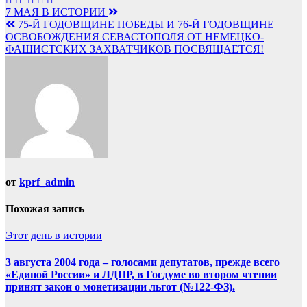
Навигация
7 МАЯ В ИСТОРИИ
75-Й ГОДОВЩИНЕ ПОБЕДЫ И 76-Й ГОДОВЩИНЕ
по
ОСВОБОЖДЕНИЯ СЕВАСТОПОЛЯ ОТ НЕМЕЦКО-
записям
ФАШИСТСКИХ ЗАХВАТЧИКОВ ПОСВЯЩАЕТСЯ!
от
kprf_admin
Похожая запись
Этот день в истории
3 августа 2004 года – голосами депутатов, прежде всего
«Единой России» и ЛДПР, в Госдуме во втором чтении
принят закон о монетизации льгот (№122-ФЗ).