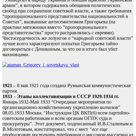
армии”, в котором содержались обещания политических
свобод при сохранении советской власти, а также требования
“пропорционального представительства национальностей в
Советах”, вызванные антисемитизмом Григорьева (на
практике мятежники вместо “пропорционального
представительства” просто расправлялись с евреями).
Чистосердечность же лозунгов о “народной советской власти”
лучше всего характеризуют попытки Григорьева тайно
договориться с Деникиным, за что он в итоге был убит
махновцами.
1921
– 8 мая 1921 года создана Румынская коммунистическая
партия.
1933
–
Этапы коллективизации в СССР 1929-1934 гг.
Январь 1932-Май 1933 “Очередные мероприятия по
организационно-хозяйственному укреплению колхозов”
08.05.1933 Москва. “Инстpукция ЦК ВКП(б) всем паpтийно-
советским pаботникам и всем оpганам ОГПУ, суда и
пpокуpатуpы”. Этот документ, подписанный И.В.Сталиным и
В.Молотовым, констатировал, что с мест
“все еще
продолжают поступать требования о массовом выселении из