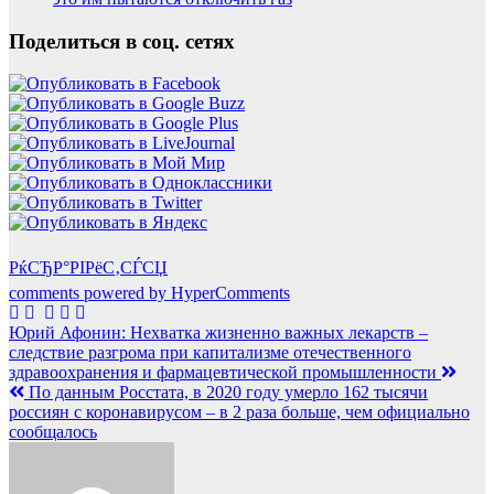
Поделиться в соц. сетях
РќСЂР°РІРёС‚СЃСЏ
comments powered by HyperComments
Навигация
Юрий Афонин: Нехватка жизненно важных лекарств –
следствие разгрома при капитализме отечественного
по
здравоохранения и фармацевтической промышленности
записям
По данным Росстата, в 2020 году умерло 162 тысячи
россиян с коронавирусом – в 2 раза больше, чем официально
сообщалось