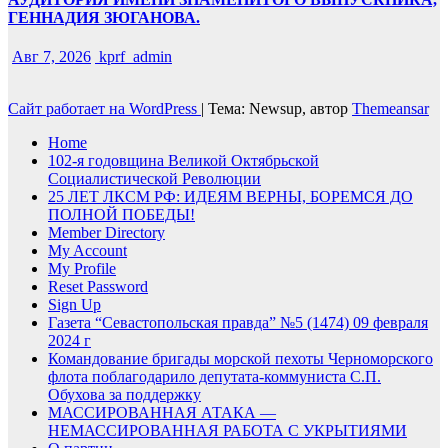
ГЕННАДИЯ ЗЮГАНОВА.
Авг 7, 2026
kprf_admin
Сайт работает на WordPress
|
Тема: Newsup, автор
Themeansar
Home
102-я годовщина Великой Октябрьской
Социалистической Революции
25 ЛЕТ ЛКСМ РФ: ИДЕЯМ ВЕРНЫ, БОРЕМСЯ ДО
ПОЛНОЙ ПОБЕДЫ!
Member Directory
My Account
My Profile
Reset Password
Sign Up
Газета “Севастопольская правда” №5 (1474) 09 февраля
2024 г
Командование бригады морской пехоты Черноморского
флота поблагодарило депутата-коммуниста С.П.
Обухова за поддержку
МАССИРОВАННАЯ АТАКА —
НЕМАССИРОВАННАЯ РАБОТА С УКРЫТИЯМИ