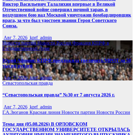
Виктор Васильевич Талалихин впервые в Великой
Отечественной войне совершил ночной таран, в
воздушном бою над Москвой уничтожив бомбардировщик
врага, за что был удостоен звания Героя Советского
Союза.
Авг 7, 2026
kprf_admin
Новости партии
Новости России
Фракция КПРФ в
Государственной Думе
Юрий Афонин: КПРФ предложила увеличить МРОТ до 50
тысяч рублей
Авг 7, 2026
kprf_admin
Севастопольская правда
“Севастопольская правда” №30 от 7 августа 2026 г.
Авг 7, 2026
kprf_admin
Г.А.Зюганов
Красная линия
Новости партии
Новости России
Темы дня (05.08.2026) В ОРЛОВСКОМ
ГОСУДАРСТВЕННОМ УНИВЕРСИТЕТЕ ОТКРЫЛАСЬ
АУДИТОРИЯ ИМЕНИ ЗНАМЕНИТОГО ВЫПУСКНИКА,