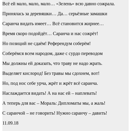
Всё ей мало, мало, мало… «Зелень» всю давно сожрала.
Принялась за деревяшки… Да… серьёзные замашки
Саранча видать имеет… Всё становится жирнее…
Время скоро подойдёт… Саранча и нас сожрёт!
Но позиций не сдаём! Референдум соберём!
Соберёмся всем народом, даже с сурдо переводом
Мы должны ей доказать, что траву не надо жрать.
Выделяет кислород! Без травы мы сдохнем, вот!
Но, под нос себе урча, жрёт и жрёт всё саранча.
Наслаждается видать! А на нас ей – наплевать!
А теперь для вас – Мораль: Дипломаты мы, а жаль!
С саранчой – не говорить! Нужно саранчу – давить!
11.09.18