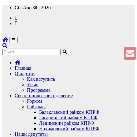
Перейти
Сб. Авг 8th, 2026
к
содержимому
Главная
О партии
Как вступить
Устав
Программа
Севастопольское отделение
Горком
Райкомы
Балаклавский райком КПРФ
Гагаринский райком КПРФ
Ленинский райком КПРФ
Нахимовский райком КПРФ
Наши депутаты