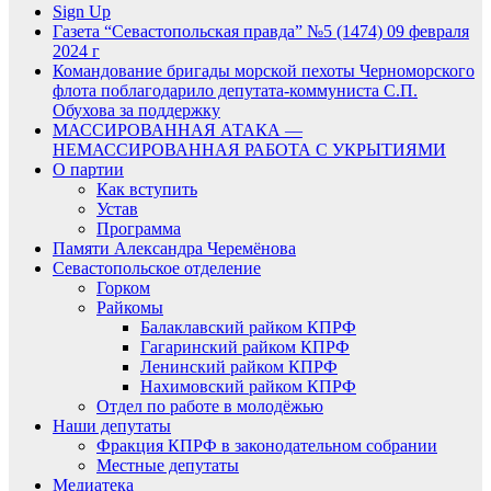
Sign Up
Газета “Севастопольская правда” №5 (1474) 09 февраля
2024 г
Командование бригады морской пехоты Черноморского
флота поблагодарило депутата-коммуниста С.П.
Обухова за поддержку
МАССИРОВАННАЯ АТАКА —
НЕМАССИРОВАННАЯ РАБОТА С УКРЫТИЯМИ
О партии
Как вступить
Устав
Программа
Памяти Александра Черемёнова
Севастопольское отделение
Горком
Райкомы
Балаклавский райком КПРФ
Гагаринский райком КПРФ
Ленинский райком КПРФ
Нахимовский райком КПРФ
Отдел по работе в молодёжью
Наши депутаты
Фракция КПРФ в законодательном собрании
Местные депутаты
Медиатека