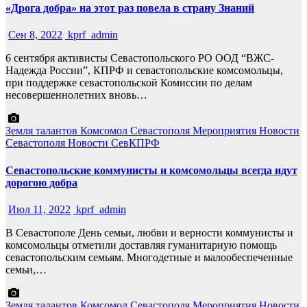
«Дрога добра» на этот раз повела в страну Знаний
Сен 8, 2022
kprf_admin
6 сентября активисты Севастопольского РО ООД “ВЖС-
Надежда России”, КПРФ и севастопольские комсомольцы,
при поддержке севастопольской Комиссии по делам
несовершеннолетних вновь…
Земля талантов
Комсомол Севастополя
Мероприятия
Новости
Севастополя
Новости СевКПРФ
Севастопольские коммунисты и комсомольцы всегда идут
дорогою добра
Июл 11, 2022
kprf_admin
В Севастополе День семьи, любви и верности коммунисты и
комсомольцы отметили доставляя гуманитарную помощь
севастопольским семьям. Многодетные и малообеспеченные
семьи,…
Земля талантов
Комсомол Севастополя
Мероприятия
Новости