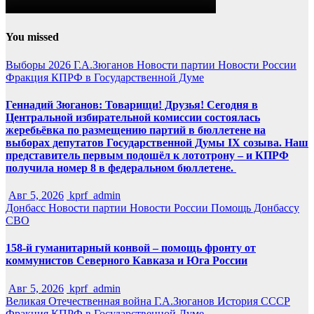
You missed
Выборы 2026
Г.А.Зюганов
Новости партии
Новости России
Фракция КПРФ в Государственной Думе
Геннадий Зюганов: Товарищи! Друзья! Сегодня в
Центральной избирательной комиссии состоялась
жеребьёвка по размещению партий в бюллетене на
выборах депутатов Государственной Думы IX созыва. Наш
представитель первым подошёл к лототрону – и КПРФ
получила номер 8 в федеральном бюллетене.
Авг 5, 2026
kprf_admin
Донбасс
Новости партии
Новости России
Помощь Донбассу
СВО
158-й гуманитарный конвой – помощь фронту от
коммунистов Северного Кавказа и Юга России
Авг 5, 2026
kprf_admin
Великая Отечественная война
Г.А.Зюганов
История СССР
Фракция КПРФ в Государственной Думе