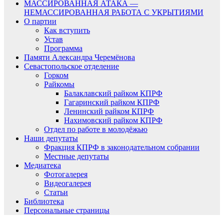
МАССИРОВАННАЯ АТАКА —
НЕМАССИРОВАННАЯ РАБОТА С УКРЫТИЯМИ
О партии
Как вступить
Устав
Программа
Памяти Александра Черемёнова
Севастопольское отделение
Горком
Райкомы
Балаклавский райком КПРФ
Гагаринский райком КПРФ
Ленинский райком КПРФ
Нахимовский райком КПРФ
Отдел по работе в молодёжью
Наши депутаты
Фракция КПРФ в законодательном собрании
Местные депутаты
Медиатека
Фотогалерея
Видеогалерея
Статьи
Библиотека
Персональные страницы