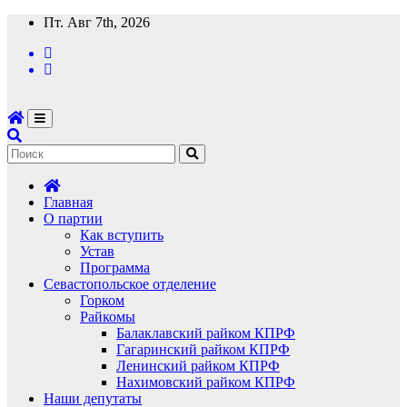
Перейти
Пт. Авг 7th, 2026
к
содержимому
Главная
О партии
Как вступить
Устав
Программа
Севастопольское отделение
Горком
Райкомы
Балаклавский райком КПРФ
Гагаринский райком КПРФ
Ленинский райком КПРФ
Нахимовский райком КПРФ
Наши депутаты