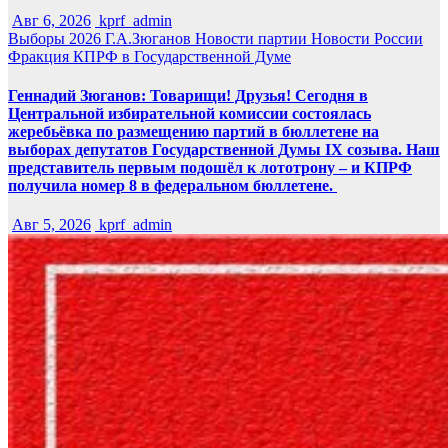
Авг 6, 2026
kprf_admin
Выборы 2026
Г.А.Зюганов
Новости партии
Новости России
Фракция КПРФ в Государственной Думе
Геннадий Зюганов: Товарищи! Друзья! Сегодня в
Центральной избирательной комиссии состоялась
жеребьёвка по размещению партий в бюллетене на
выборах депутатов Государственной Думы IX созыва. Наш
представитель первым подошёл к лототрону – и КПРФ
получила номер 8 в федеральном бюллетене.
Авг 5, 2026
kprf_admin