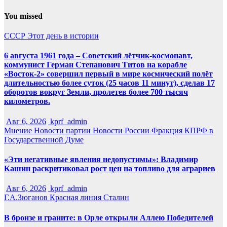
You missed
СССР
Этот день в истории
6 августа 1961 года – Советский лётчик-космонавт,
коммунист Герман Степанович Титов на корабле
«Восток-2» совершил первый в мире космический полёт
длительностью более суток (25 часов 11 минут), сделав 17
оборотов вокруг Земли, пролетев более 700 тысяч
километров.
Авг 6, 2026
kprf_admin
Мнение
Новости партии
Новости России
Фракция КПРФ в
Государственной Думе
«Эти негативные явления недопустимы»: Владимир
Кашин раскритиковал рост цен на топливо для аграриев
Авг 6, 2026
kprf_admin
Г.А.Зюганов
Красная линия
Сталин
В бронзе и граните: в Орле открыли Аллею Победителей