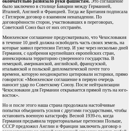
окончательно развязало руки фашистам.
Это соглашение
было заключено в столице Баварии между Германией,
Италией, Англией и Францией. Тогда же Британия подписала
с Гитлером договор о взаимном ненападении. По
договорённости сторон, участвовавших в переговорах,
Советский Союз был от них отстранён.
Мюнхенское соглашение предусматривало, что Чехословакия
в течение 10 дней должна освободить часть своих земель, на
которые заявил претензии Гитлер. И уже через несколько дней
Германия, с одобрения крупнейших европейских стран,
аннексировала территорию суверенного государства. В
немецкой, американской, английской, французской,
итальянской и польской дипломатической почте того
времени, которую неоднократно цитировали историки, прямо
говорится: «Мюнхенское соглашение в первую очередь
наносит удар по Советскому Союзу. После нейтрализации
Чехословакии для Германии открывается прямой путь на юго-
восток».
Но и после этого наша страна продолжала настойчивые
попытки объединить усилия с другими государствами, чтобы
остановить военную катастрофу. Весной 1939-го, когда
Германия предъявила территориальные претензии Польше,
СССР предложил Англии и Франции заключить договор о