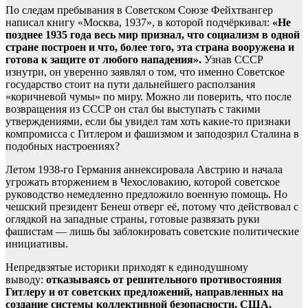
По следам пребывания в Советском Союзе Фейхтвангер
написал книгу «Москва, 1937», в которой подчёркивал:
«Не
позднее 1935 года весь мир признал, что социализм в одной
стране построен и что, более того, эта страна вооружена и
готова к защите от любого нападения».
Узнав СССР
изнутри, он уверенно заявлял о том, что именно Советское
государство стоит на пути дальнейшего расползания
«коричневой чумы» по миру. Можно ли поверить, что после
возвращения из СССР он стал бы выступать с такими
утверждениями, если бы увидел там хоть какие-то признаки
компромисса с Гитлером и фашизмом и заподозрил Сталина в
подобных настроениях?
Летом 1938-го Германия аннексировала Австрию и начала
угрожать вторжением в Чехословакию, которой советское
руководство немедленно предложило военную помощь. Но
чешский президент Бенеш отверг её, потому что действовал с
оглядкой на западные страны, готовые развязать руки
фашистам — лишь бы заблокировать советские политические
инициативы.
Непредвзятые историки приходят к единодушному
выводу:
отказываясь от решительного противостояния
Гитлеру и от советских предложений, направленных на
создание системы коллективной безопасности, США,