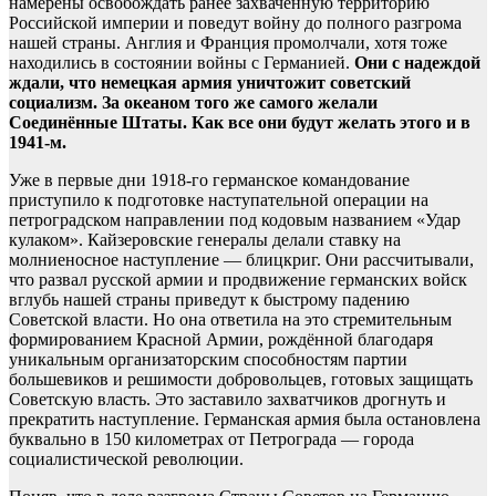
намерены освобождать ранее захваченную территорию
Российской империи и поведут войну до полного разгрома
нашей страны. Англия и Франция промолчали, хотя тоже
находились в состоянии войны с Германией.
Они с надеждой
ждали, что немецкая армия уничтожит советский
социализм. За океаном того же самого желали
Соединённые Штаты. Как все они будут желать этого и в
1941-м.
Уже в первые дни 1918-го германское командование
приступило к подготовке наступательной операции на
петроградском направлении под кодовым названием «Удар
кулаком». Кайзеровские генералы делали ставку на
молниеносное наступление — блицкриг. Они рассчитывали,
что развал русской армии и продвижение германских войск
вглубь нашей страны приведут к быстрому падению
Советской власти. Но она ответила на это стремительным
формированием Красной Армии, рождённой благодаря
уникальным организаторским способностям партии
большевиков и решимости добровольцев, готовых защищать
Советскую власть. Это заставило захватчиков дрогнуть и
прекратить наступление. Германская армия была остановлена
буквально в 150 километрах от Петрограда — города
социалистической революции.