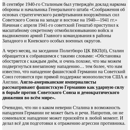
В сентябре 1940-го Сталиным был утверждён доклад наркома
обороны и начальника Генерального штаба «Соображения об
основах стратегического развёртывания вооружённых сил
Советского Союза на западе и востоке на 1940—1941 гг.»
Начиная с апреля 1941-го советский Генштаб приступил к
масштабному секретному отмобилизовыванию войск и
выдвижению армий Главного командования в районы
Западного и Киевского особых военных округов.
А через месяц, на заседании Политбюро ЦК ВКП(б), Сталин
обращается к собравшимся с такими словами: «Обстановка
обостряется с каждым днём, и очень похоже, что мы можем
подвергнуться внезапному нападению… тем более, что нам
известно, что нападение фашистской Германии на Советский
Союз готовится при прямой поддержке монополистов США и
Англии.
Англо-американские империалисты
рассматривают фашистскую Германию как ударную силу
в борьбе против Советского Союза и демократического
движения во всём мире».
Очевидно, что ни о каком неверии Сталина в возможность
нападения Германии не может быть и речи. Напротив, он не
сомневался: нападение может произойти в любой момент. И
делал всё для подготовки к отражению агрессии противника.