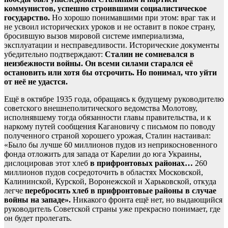
коммунистов, успешно строившими социалистическое
государство.
Но хорошо понимавшими при этом: враг так и
не усвоил исторических уроков и не оставит в покое страну,
бросившую вызов мировой системе империализма,
эксплуатации и несправедливости. Исторические документы
убедительно подтверждают:
Сталин не сомневался в
неизбежности войны. Он всеми силами старался её
остановить или хотя бы отсрочить. Но понимал, что уйти
от неё не удастся.
Ещё в октябре 1935 года, обращаясь к будущему руководителю
советского внешнеполитического ведомства Молотову,
исполнявшему тогда обязанности главы правительства, и к
наркому путей сообщения Кагановичу с письмом по поводу
полученного страной хорошего урожая, Сталин настаивал:
«Было бы лучше 60 миллионов пудов из неприкосновенного
фонда отложить для запада от Карелии до юга Украины,
дислоцировав этот хлеб
в прифронтовых районах…
260
миллионов пудов сосредоточить в областях Московской,
Калининской, Курской, Воронежской и Харьковской, откуда
легче
перебросить хлеб в прифронтовые районы в случае
войны на западе».
Никакого фронта ещё нет, но выдающийся
руководитель Советской страны уже прекрасно понимает, где
он будет пролегать.