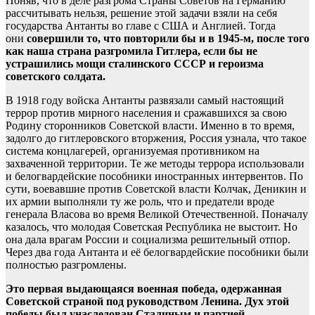
Поняв, что в деле разгрома Страны Советов на Германию
рассчитывать нельзя, решение этой задачи взяли на себя
государства Антанты во главе с США и Англией. Тогда
они
совершили то, что повторили бы и в 1945-м, после того
как наша страна разгромила Гитлера, если бы не
устрашились мощи сталинского СССР и героизма
советского солдата.
В 1918 году войска Антанты развязали самый настоящий
террор против мирного населения и сражавшихся за свою
Родину сторонников Советской власти. Именно в то время,
задолго до гитлеровского вторжения, Россия узнала, что такое
система концлагерей, организуемая противником на
захваченной территории. Те же методы террора использовали
и белогвардейские пособники иностранных интервентов. По
сути, воевавшие против Советской власти Колчак, Деникин и
их армии выполняли ту же роль, что и предатели вроде
генерала Власова во время Великой Отечественной. Поначалу
казалось, что молодая Советская Республика не выстоит. Но
она дала врагам России и социализма решительный отпор.
Через два года Антанта и её белогвардейские пособники были
полностью разгромлены.
Это первая выдающаяся военная победа, одержанная
Советской страной под руководством Ленина. Дух этой
победы был унаследован Сталиным и партией