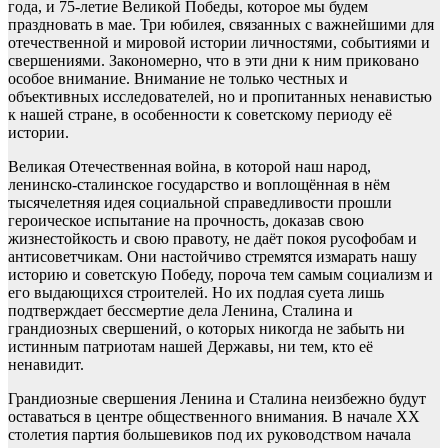
года, и 75-летие Великой Победы, которое мы будем
праздновать в мае. Три юбилея, связанных с важнейшими для
отечественной и мировой истории личностями, событиями и
свершениями. Закономерно, что в эти дни к ним приковано
особое внимание. Внимание не только честных и
объективных исследователей, но и пропитанных ненавистью
к нашей стране, в особенности к советскому периоду её
истории.
Великая Отечественная война, в которой наш народ,
ленинско-сталинское государство и воплощённая в нём
тысячелетняя идея социальной справедливости прошли
героическое испытание на прочность, доказав свою
жизнестойкость и свою правоту, не даёт покоя русофобам и
антисоветчикам. Они настойчиво стремятся измарать нашу
историю и советскую Победу, пороча тем самым социализм и
его выдающихся строителей. Но их подлая суета лишь
подтверждает бессмертие дела Ленина, Сталина и
грандиозных свершений, о которых никогда не забыть ни
истинным патриотам нашей Державы, ни тем, кто её
ненавидит.
Грандиозные свершения Ленина и Сталина неизбежно будут
оставаться в центре общественного внимания. В начале XX
столетия партия большевиков под их руководством начала