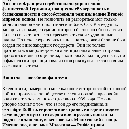
Англия и Франция содействовали укреплению
фашистской Германии, поощряли её уверенность в
безнаказанности и способствовали развязыванию Второй
мировой войны.
Не позволить ей разгореться мог только
монолитный военно-политический блок СССР и ведущих
западных держав, создание которого было способно напугать
Гитлера и заставить его пересмотреть свои чудовищные
планы. Но пока сохранялись шансы на это, такой блок не был
создан по вине западных государств. Они не только
противились миротворческим инициативам нашей страны,
провозгласившей социализм, в котором Запад видел врага, но
и фактически провоцировали гитлеровскую агрессию своим
соглашательством.
Капитал — пособник фашизма
Клеветники, намеренно коверкающие историю этой страшной
войны, прожужжали обществу все уши о якобы «роковой»
роли советско-германского договора 1939 года. Но они
упорно молчат о том, что за год до его подписания,
в
сентябре 1938-го, европейские страны, которые позднее
сами подвергнутся гитлеровской агрессии, пошли на
подлое соглашение, известное как Мюнхенский сговор.
Именно оно, а не пакт Молотова — Риббентропа