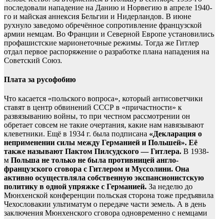
последовали нападение на Данию и Норвегию в апреле 1940-
го и майская аннексия Бельгии и Нидерландов. В июне
рухнуло заведомо обречённое сопротивление французской
армии немцам. Во Франции и Северной Европе установились
профашистские марионеточные режимы. Тогда же Гитлер
отдал первое распоряжение о разработке плана нападения на
Советский Союз.
Плата за русофобию
Что касается «польского вопроса», который антисоветчики
ставят в центр обвинений СССР в «причастности» к
развязыванию войны, то при честном рассмотрении он
обретает совсем не такие очертания, какие нам навязывают
клеветники. Ещё в 1934 г. была подписана
«Декларация о
неприменении силы между Германией и Польшей». Её
также называют Пактом Пилсудского — Гитлера.
В 1938-
м
Польша не только не была противницей англо-
французского сговора с Гитлером и Муссолини. Она
активно осуществляла собственную экспансионистскую
политику в одной упряжке с Германией.
За неделю до
Мюнхенской конференции польская сторона тоже предъявила
Чехословакии ультиматум о передаче части земель. А в день
заключения Мюнхенского сговора одновременно с немцами