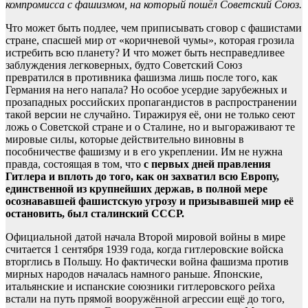
компромисса с фашизмом, на который пошёл Советский Союз.
Что может быть подлее, чем приписывать сговор с фашистами
стране, спасшей мир от «коричневой чумы», которая грозила
истребить всю планету? И что может быть несправедливее
заблуждения легковерных, будто Советский Союз
превратился в противника фашизма лишь после того, как
Германия на него напала? Но особое усердие зарубежных и
прозападных российских пропагандистов в распространении
такой версии не случайно. Тиражируя её, они не только сеют
ложь о Советской стране и о Сталине, но и выгораживают те
мировые силы, которые действительно виновны в
пособничестве фашизму и в его укреплении. Им не нужна
правда, состоящая в том, что
с первых дней правления
Гитлера и вплоть до того, как он захватил всю Европу,
единственной из крупнейших держав, в полной мере
осознававшей фашистскую угрозу и призывавшей мир её
остановить, был сталинский СССР.
Официальной датой начала Второй мировой войны в мире
считается 1 сентября 1939 года, когда гитлеровские войска
вторглись в Польшу. Но фактически война фашизма против
мирных народов началась намного раньше. Японские,
итальянские и испанские союзники гитлеровского рейха
встали на путь прямой вооружённой агрессии ещё до того,