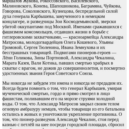
маршалов Жукова, Рокоссовского, Василевского,
Малиновского, Конева, Шапошникова, Баграмяна, Чуйкова,
Говорова, Соколовского, Кузнецова, беспредельной силой
духа генерала Карбышева, замученного в немецком
концлагере, и разведчицы Зои Космодемьянской, зверски
убитой оккупантами под Москвой. Именами сражавшихся с
фашизмом комсомольцев, отдавших жизни в борьбе с
гитлеровскими захватчиками, — красноармейца Александра
Матросова, молодогвардейцев Олега Кошевого, Ульяны
Громовой, Сергея Тюленина, Ивана Земнухова и их
бесстрашных товарищей. Подвигами пионеров-героев —
Лёни Голикова, Зины Портновой, Александра Чекалина,
Марата Казея, Вали Котика, павших смертью храбрых в
схватке с врагом, не дожив до совершеннолетия, и посмертно
удостоенных звания Героя Советского Союза.
Мы никогда не забудем эти имена и никогда не предадим их.
Всегда будем помнить о том, что генерал Карбышев, умирая
мученической смертью, гордо и прямо смотрел в лицо
фашистам, поливавшим его на морозе струями холодной
воды. О том, что Александр Матросов закрыл своим телом
огневую амбразуру немцев, чтобы товарищи из его батальона
остались в живых и уничтожили укрепление противника. О
том, что пионер-разведчик Александр Чекалин, стоя перед
казнью с петлёй на шее посреди городской площади, сбросил