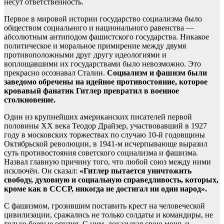
несут ответственность.
Первое в мировой истории государство социализма было
обществом социального и национального равенства —
абсолютным антиподом фашистского государства. Никакое
политическое и моральное примирение между двумя
противоположными друг другу идеологиями и
воплощавшими их государствами было невозможно. Это
прекрасно осознавал Сталин.
Социализм и фашизм были
заведомо обречены на идейное противостояние, которое
кровавый фанатик Гитлер превратил в военное
столкновение.
Один из крупнейших американских писателей первой
половины XX века Теодор Драйзер, участвовавший в 1927
году в московских торжествах по случаю 10-й годовщины
Октябрьской революции, в 1941-м исчерпывающе выразил
суть противостояния советского социализма и фашизма.
Назвал главную причину того, что любой союз между ними
исключён. Он сказал:
«Гитлер пытается уничтожить
свободу, духовную и социальную справедливость, которых,
кроме как в СССР, никогда не достигал ни один народ».
С фашизмом, грозившим поставить крест на человеческой
цивилизации, сражались не только солдаты и командиры, не
только боевые орудия. С ним, доказывая свою мощь и