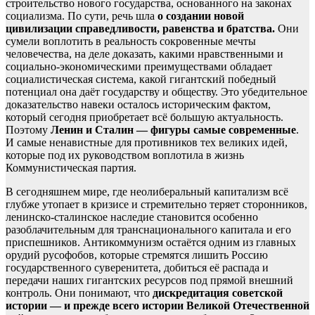
строительство нового государства, основанного на законах
социализма. По сути, речь шла
о создании новой
цивилизации справедливости, равенства и братства.
Они
сумели воплотить в реальность сокровенные мечты
человечества, на деле доказать, какими нравственными и
социально-экономическими преимуществами обладает
социалистическая система, какой гигантский победный
потенциал она даёт государству и обществу. Это убедительное
доказательство навеки осталось историческим фактом,
который сегодня приобретает всё большую актуальность.
Поэтому
Ленин и Сталин — фигуры самые современные
.
И самые ненавистные для противников тех великих идей,
которые под их руководством воплотила в жизнь
Коммунистическая партия.
В сегодняшнем мире, где неолиберальный капитализм всё
глубже утопает в кризисе и стремительно теряет сторонников,
ленинско-сталинское наследие становится особенно
разоблачительным для транснационального капитала и его
приспешников. Антикоммунизм остаётся одним из главных
орудий русофобов, которые стремятся лишить Россию
государственного суверенитета, добиться её распада и
передачи наших гигантских ресурсов под прямой внешний
контроль. Они понимают, что
дискредитация советской
истории — и прежде всего истории Великой Отечественной