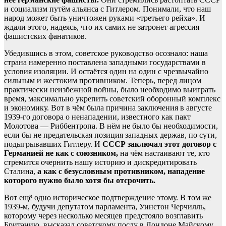
и социализм путём альянса с Гитлером. Понимали, что наш
народ может быть уничтожен руками «третьего рейха». И
ждали этого, надеясь, что их самих не затронет агрессия
фашистских фанатиков.
Убедившись в этом, советское руководство осознало: наша
страна намеренно поставлена западными государствами в
условия изоляции. И остаётся один на один с чрезвычайно
сильным и жестоким противником. Теперь, перед лицом
практически неизбежной войны, было необходимо выиграть
время, максимально укрепить советский оборонный комплекс
и экономику. Вот в чём была причина заключения в августе
1939-го договора о ненападении, известного как пакт
Молотова — Риббентропа. В нём не было бы необходимости,
если бы не предательская позиция западных держав, по сути,
подыгрывавших Гитлеру. И
СССР заключал этот договор с
Германией не как с союзником,
на чём настаивают те, кто
стремится очернить нашу историю и дискредитировать
Сталина,
а как с безусловным противником, нападение
которого нужно было хотя бы отсрочить.
Вот ещё одно историческое подтверждение этому. В том же
1939-м, будучи депутатом парламента, Уинстон Черчилль,
которому через несколько месяцев предстояло возглавить
Британию, высказал советскому послу в Лондоне Майскому