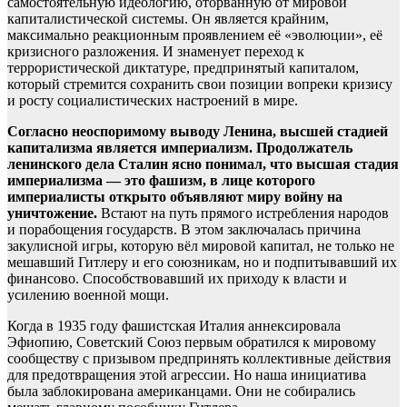
самостоятельную идеологию, оторванную от мировой
капиталистической системы. Он является крайним,
максимально реакционным проявлением её «эволюции», её
кризисного разложения. И знаменует переход к
террористической диктатуре, предпринятый капиталом,
который стремится сохранить свои позиции вопреки кризису
и росту социалистических настроений в мире.
Согласно неоспоримому выводу Ленина, высшей стадией
капитализма является империализм. Продолжатель
ленинского дела Сталин ясно понимал, что высшая стадия
империализма — это фашизм, в лице которого
империалисты открыто объявляют миру войну на
уничтожение.
Встают на путь прямого истребления народов
и порабощения государств. В этом заключалась причина
закулисной игры, которую вёл мировой капитал, не только не
мешавший Гитлеру и его союзникам, но и подпитывавший их
финансово. Способствовавший их приходу к власти и
усилению военной мощи.
Когда в 1935 году фашистская Италия аннексировала
Эфиопию, Советский Союз первым обратился к мировому
сообществу с призывом предпринять коллективные действия
для предотвращения этой агрессии. Но наша инициатива
была заблокирована американцами. Они не собирались