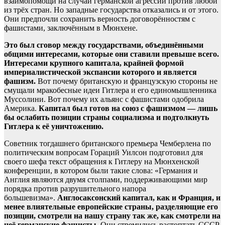
взаимопомощи на случай германской агрессии против любой
из трёх стран. Но западные государства отказались и от этого.
Они предпочли сохранить верность договорённостям с
фашистами, заключённым в Мюнхене.
Это был сговор между государствами, объединёнными
общими интересами, которые они ставили превыше всего.
Интересами крупного капитала, крайней формой
империалистической экспансии которого и является
фашизм.
Вот почему британскую и французскую стороны не
смущали мракобесные идеи Гитлера и его единомышленника
Муссолини. Вот почему их альянс с фашистами одобрила
Америка.
Капитал был готов на союз с фашизмом — лишь
бы ослабить позиции страны социализма и подтолкнуть
Гитлера к её уничтожению.
Советник тогдашнего британского премьера Чемберлена по
политическим вопросам Гораций Уилсон подготовил для
своего шефа текст обращения к Гитлеру на Мюнхенской
конференции, в котором были такие слова: «Германия и
Англия являются двумя столпами, поддерживающими мир
порядка против разрушительного напора
большевизма».
Англосаксонский капитал, как и Франция, и
менее влиятельные европейские страны, разделяющие его
позиции, смотрели на нашу страну так же, как смотрели на
неё германские фашисты.
Они стремились растоптать СССР