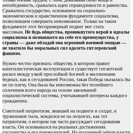
непобедимость, сражались идеи справедливости и равенства.
Сражалось государство, основанное на социально-
экономическом и нравственном фундаменте социализма,
позволившем совершить невозможное. Только на таком
фундаменте этот беспримерный подвиг мог стать
массовым.
Не будь общества, проникнутого верой в идеалы
социализма и познавшего на себе его преимущества, у
страны — даже обладай она огромной военной мощью —
не хватило бы моральных сил одолеть гитлеровский
фашизм.
Нужно честно признать: обществу, в котором правит
капиталистическая эксплуатация и существует гигантский
раскол между узкой прослойкой богачей и миллионами
бедных, как в сегодняшней России, такая Победа оказалась бы
не по плечу. Она была бы невозможна без теснейшего
сплочения всего народа на основе завоеваний
социалистической системы, учитывавшей интересы каждого
гражданина.
Советский патриотизм, звавший на подвиги и солдат, и
тружеников тыла, зиждился не на лозунгах, как тот
патриотизм, о котором так часто рассуждает сегодняшняя
власть. Он основывался на реальных достижениях
государства и его руководителей. На подлинной заботе власти