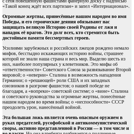
с себя повешенную фашистами фанерную доску с надписью
«Такой конец ждёт всех партизан» и запел «Интернационал».
Огромные жертвы, принесённые нашим народом во имя
Победы, и его героические деяния обязывают нас
защищать великую Историю своей Родины от лжи и
нападок её врагов. Это долг всех, кто стремится быть
достойным памяти бессмертных героев.
Усилиями зарубежных и российских лжецов рождено немало
мифов, бесстыдно искажающих историю войны, страшнее
которой не знали наша страна и весь мир. Выделю шесть из
них, наиболее популярных у клеветников. Это мифы об
«ответственности» Советского Союза за развязывание Второй
мировой; о «неверии» Сталина в возможность нападения
Германии; о «решающей» роли США и их западных
союзников в разгроме фашистов; о нашей победе не
благодаря, а «вопреки» советской системе; о «вине» Сталина
и советского руководства за огромные жертвы, понесённые
нашим народом во время войны; о «неспособности» СССР
преодолеть урон, нанесённый войной.
Эта большая ложь является очень опасным оружием в
руках предателей, русофобской и антикоммунистической
своры, активно представленной в России — в том числе и
во власти.
Но она вдребезги разбивается о подлинные