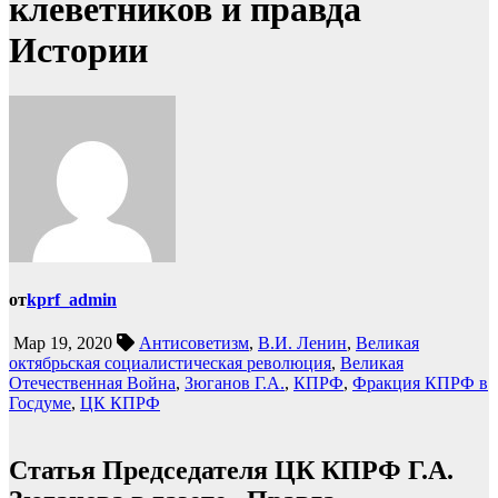
клеветников и правда
Истории
от
kprf_admin
Мар 19, 2020
Антисоветизм
,
В.И. Ленин
,
Великая
октябрьская социалистическая революция
,
Великая
Отечественная Война
,
Зюганов Г.А.
,
КПРФ
,
Фракция КПРФ в
Госдуме
,
ЦК КПРФ
Статья Председателя ЦК КПРФ Г.А.