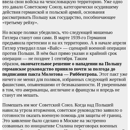
ввела свои войска на чехословацкую территорию. Уже одно
это давало Советскому Союзу, категорически осудившему
действия германской и польской армий, основания
рассматривать Польшу как государство, пособничающее
«третьему рейху».
Но вскоре поляки убедились, что следующей мишенью
Гитлера станут они сами. В марте 1939-го Германия
предъявила претензии и на их территорию. А в начале апреля
Гитлер утвердил план «Вайс» — сценарий военной операции
против Польши. В нём был прямо указан и крайний срок
операции — не позднее 1 сентября. Таким
образом,
окончательное решение о нападении на Польшу
германское руководство приняло почти за полгода до
подписания пакта Молотова — Риббентропа.
Этот пакт уже
ничего не менял для поляков, избранных следующей жертвой
фашистами, опьяневшими от безнаказанности. И уверенными
в том, что американцы, англичане и французы и впредь не
станут им мешать.
Помешать им мог Советский Союз. Когда над Польшей
нависла угроза вторжения, советское руководство заявило о
готовности оказать военную помощь для защиты её границ.
Это заявление было сделано в Москве на экстренно
созванных по инициативе Сталина переговорах военных