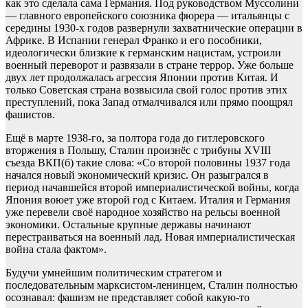
как это сделала сама Германия. Под руководством Муссолини
— главного европейского союзника фюрера — итальянцы с
середины 1930-х годов развернули захватнические операции в
Африке. В Испании генерал Франко и его пособники,
идеологически близкие к германским нацистам, устроили
военный переворот и развязали в стране террор. Уже больше
двух лет продолжалась агрессия Японии против Китая. И
только Советская страна возвысила свой голос против этих
преступлений, пока Запад отмалчивался или прямо поощрял
фашистов.
Ещё в марте 1938-го, за полтора года до гитлеровского
вторжения в Польшу, Сталин произнёс с трибуны XVIII
съезда ВКП(б) такие слова: «Со второй половины 1937 года
начался новый экономический кризис. Он разыгрался в
период начавшейся второй империалистической войны, когда
Япония воюет уже второй год с Китаем. Италия и Германия
уже перевели своё народное хозяйство на рельсы военной
экономики. Остальные крупные державы начинают
перестраиваться на военный лад. Новая империалистическая
война стала фактом».
Будучи умнейшим политическим стратегом и
последовательным марксистом-ленинцем, Сталин полностью
осознавал: фашизм не представляет собой какую-то