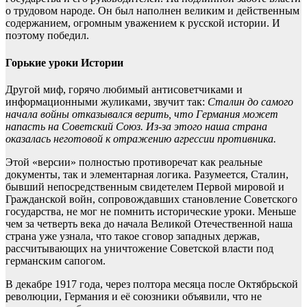
о трудовом народе. Он был наполнен великим и действенным
содержанием, огромным уважением к русской истории. И
поэтому победил.
Горькие уроки Истории
Другой миф, горячо любимый антисоветчиками и
информационными жуликами, звучит так:
Сталин до самого
начала войны отказывался верить, что Германия может
напасть на Советский Союз. Из-за этого наша страна
оказалась неготовой к отражению агрессии противника.
Этой «версии» полностью противоречат как реальные
документы, так и элементарная логика. Разумеется, Сталин,
бывший непосредственным свидетелем Первой мировой и
Гражданской войн, сопровождавших становление Советского
государства, не мог не помнить исторические уроки. Меньше
чем за четверть века до начала Великой Отечественной наша
страна уже узнала, что такое сговор западных держав,
рассчитывающих на уничтожение Советской власти под
германским сапогом.
В декабре 1917 года, через полтора месяца после Октябрьской
революции, Германия и её союзники объявили, что не