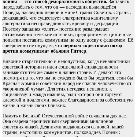
войны — это способ деморализовать общество.
Заставить
народ забыть о том, что он — наследник выдающейся
Победы, наследник первой в мире Страны Советов. Страны,
доказавшей, что существует альтернатива капитализму,
альтернатива несправедливости, кризису и деградации.
Поэтому западная «элита» постоянно разыгрывает
антикоммунистические истерики, предпринимает циничные
попытки поставить коммунизм на одну доску с фашизмом. Её
совершенно не смущает, что
первым «крестовый поход
против коммунизма» объявил Гитлер.
Вдвойне отвратительно и недопустимо, когда ненавистники
советской истории и идеи социальной справедливости
занимаются тем же самым в нашей стране. И делают это
несмотря на то, что им не суждено было бы родиться, если бы
Красная Армия и советский народ не спасли человечество от
«коричневой чумы». Для этих негодяев ненависть к
социализму и жажда наживы, ради которой они торгуют
клеветой и подлогами, важнее благодарности за собственную
жизнь и жизнь своих близких.
Память о Великой Отечественной войне священна для нас.
Она озарена героическими свершениями миллионов
советских людей. Деяниями выдающихся сыновей нашей
страны, настоящих коммунистов, полководцев Победы: