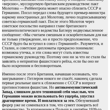
«версию», муссируемую британским руководством: пакт
Молотова — Риббентропа может опасно сблизить СССР и
Германию. Посол передал слова будущего премьер-министра
наркому иностранных дел Молотову, лично подписывавшему
советско-германский пакт. После этого Молотов через
советское посольство направил главе британского
внешнеполитического ведомства Батлеру недвусмысленное
сообщение: «Мы считаем смешным и оскорбительным для нас
не только утверждение, но и просто предположение, что
СССР будто бы вступил в союз с Германией». Разумеется, и
Сталин, и советские дипломаты прекрасно понимали:
возможна утечка, и эти слова могут стать известны
германскому руководству. Поэтому они ни за что не стали бы
заявлять о неприятии фашистского рейха, если бы оно не
было искренним и бесповоротным.
Именно после этого Британия, начавшая осознавать, что
заигрывание с Гитлером никого не спасёт, наконец сделала
первые реальные шаги к сближению с СССР в вопросе
противостояния фашистам. Но
антикоммунистический
Запад, слишком долго тешивший себя мыслью, что
Германию можно использовать без ущерба, упустил
драгоценное время. И поплатился за это.
Обезумевший
фюрер уже не сомневался в том, что сумеет покорить всё
человечество. За вторжением в Польшу в сентябре 1939-го