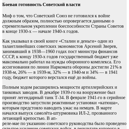
Боевая готовность Советской власти
Миф о том, что Советский Союз не готовился к войне
должным образом, полностью опровергается данными о
стремительном укреплении боеспособности Страны Советов
в конце 1930-х — начале 1940-х годов.
Как указывал в своей книге «Сталин и деньги» один из
талантливейших советских экономистов Арсений Зверев,
занимавший в 1938—1960 годах пост министра финансов
СССР, к концу 1930-х годов государственный бюджет уже
максимально работал на нужды оборонного комплекса. Его
ассигнования по линии Наркомата обороны достигли 21% в
1938-м, 26% — в 1939-м, 32% — в 1940-м и 34% — в 1941
году, бюджет которого верстался ещё до войны.
Полным ходом расширялись мощности артиллерийских и
танковых заводов. В декабре 1939-го на вооружение был
принят легендарный танк Т-34. В феврале 1941-го в серийное
производство запустили реактивные установки «катюша»,
которым предстояло наводить ужас на немцев. В марте
начался выпуск самолёта-штурмовика ИЛ-2, прозванного
летающей крепостью. В ап-
реле-мае по указанию советского руководства было проведено
скрытое усиление советских войск, в результате которого в