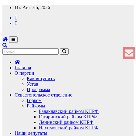
Перейти
Пт. Авг 7th, 2026
к
содержимому
Главная
О партии
Как вступить
Устав
Программа
Севастопольское отделение
Горком
Райкомы
Балаклавский райком КПРФ
Гагаринский райком КПРФ
Ленинский райком КПРФ
Нахимовский райком КПРФ
Наши депутаты