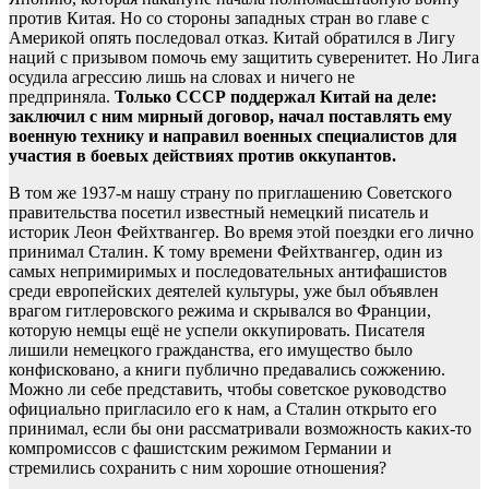
против Китая. Но со стороны западных стран во главе с
Америкой опять последовал отказ. Китай обратился в Лигу
наций с призывом помочь ему защитить суверенитет. Но Лига
осудила агрессию лишь на словах и ничего не
предприняла.
Только СССР поддержал Китай на деле:
заключил с ним мирный договор, начал поставлять ему
военную технику и направил военных специалистов для
участия в боевых действиях против оккупантов.
В том же 1937-м нашу страну по приглашению Советского
правительства посетил известный немецкий писатель и
историк Леон Фейхтвангер. Во время этой поездки его лично
принимал Сталин. К тому времени Фейхтвангер, один из
самых непримиримых и последовательных антифашистов
среди европейских деятелей культуры, уже был объявлен
врагом гитлеровского режима и скрывался во Франции,
которую немцы ещё не успели оккупировать. Писателя
лишили немецкого гражданства, его имущество было
конфисковано, а книги публично предавались сожжению.
Можно ли себе представить, чтобы советское руководство
официально пригласило его к нам, а Сталин открыто его
принимал, если бы они рассматривали возможность каких-то
компромиссов с фашистским режимом Германии и
стремились сохранить с ним хорошие отношения?