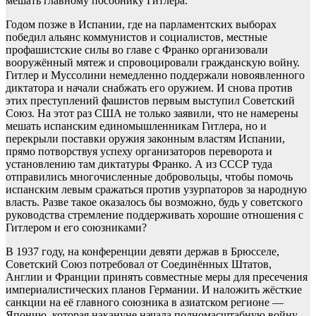
мешать главному пособнику Гитлера.
Годом позже в Испании, где на парламентских выборах
победил альянс коммунистов и социалистов, местные
профашистские силы во главе с Франко организовали
вооружённый мятеж и спровоцировали гражданскую войну.
Гитлер и Муссолини немедленно поддержали новоявленного
диктатора и начали снабжать его оружием. И снова против
этих преступлений фашистов первым выступил Советский
Союз. На этот раз США не только заявили, что не намерены
мешать испанским единомышленникам Гитлера, но и
перекрыли поставки оружия законным властям Испании,
прямо потворствуя успеху организаторов переворота и
установлению там диктатуры Франко. А из СССР туда
отправились многочисленные добровольцы, чтобы помочь
испанским левым сражаться против узурпаторов за народную
власть. Разве такое оказалось бы возможно, будь у советского
руководства стремление поддерживать хорошие отношения с
Гитлером и его союзниками?
В 1937 году, на конференции девяти держав в Брюсселе,
Советский Союз потребовал от Соединённых Штатов,
Англии и Франции принять совместные меры для пресечения
империалистических планов Германии. И наложить жёсткие
санкции на её главного союзника в азиатском регионе —
Японию, которая накануне начала полномасштабную войну