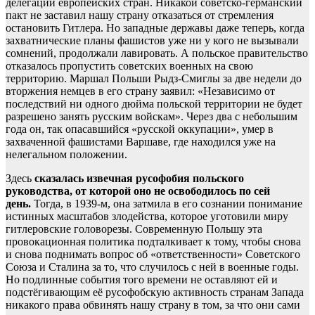
делегаций европейских стран. Никакой советско-германский
пакт не заставил нашу страну отказаться от стремления
остановить Гитлера. Но западные державы даже теперь, когда
захватнические планы фашистов уже ни у кого не вызывали
сомнений, продолжали лавировать. А польское правительство
отказалось пропустить советских военных на свою
территорию. Маршал Польши Рыдз-Смиглы за две недели до
вторжения немцев в его страну заявил: «Независимо от
последствий ни одного дюйма польской территории не будет
разрешено занять русским войскам». Через два с небольшим
года он, так опасавшийся «русской оккупации», умер в
захваченной фашистами Варшаве, где находился уже на
нелегальном положении.
Здесь
сказалась извечная русофобия польского
руководства, от которой оно не освободилось по сей
день.
Тогда, в 1939-м, она затмила в его сознании понимание
истинных масштабов злодейства, которое уготовили миру
гитлеровские головорезы. Современную Польшу эта
провокационная политика подталкивает к тому, чтобы снова
и снова поднимать вопрос об «ответственности» Советского
Союза и Сталина за то, что случилось с ней в военные годы.
Но подлинные события того времени не оставляют ей и
подстёгивающим её русофобскую активность странам Запада
никакого права обвинять нашу страну в том, за что они сами