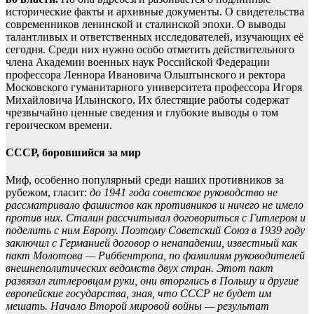
исторические факты и архивные документы. О свидетельства
современников ленинской и сталинской эпохи. О выводы
талантливых и ответственных исследователей, изучающих её
сегодня. Среди них нужно особо отметить действительного
члена Академии военных наук Российской Федерации
профессора Леннора Ивановича Ольштынского и ректора
Московского гуманитарного университета профессора Игоря
Михайловича Ильинского. Их блестящие работы содержат
чрезвычайно ценные сведения и глубокие выводы о том
героическом времени.
СССР, боровшийся за мир
Миф, особенно популярный среди наших противников за
рубежом, гласит:
до 1941 года советское руководство не
рассматривало фашистов как противников и ничего не имело
против них. Сталин рассчитывал договориться с Гитлером и
поделить с ним Европу. Поэтому Советский Союз в 1939 году
заключил с Германией договор о ненападении, известный как
пакт Молотова — Риббентропа, по фамилиям руководителей
внешнеполитических ведомств двух стран. Этот пакт
развязал гитлеровцам руки, они вторглись в Польшу и другие
европейские государства, зная, что СССР не будет им
мешать. Начало Второй мировой войны — результат