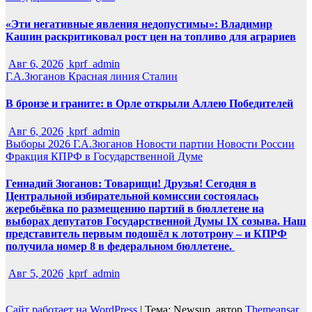
«Эти негативные явления недопустимы»: Владимир
Кашин раскритиковал рост цен на топливо для аграриев
Авг 6, 2026
kprf_admin
Г.А.Зюганов
Красная линия
Сталин
В бронзе и граните: в Орле открыли Аллею Победителей
Авг 6, 2026
kprf_admin
Выборы 2026
Г.А.Зюганов
Новости партии
Новости России
Фракция КПРФ в Государственной Думе
Геннадий Зюганов: Товарищи! Друзья! Сегодня в
Центральной избирательной комиссии состоялась
жеребьёвка по размещению партий в бюллетене на
выборах депутатов Государственной Думы IX созыва. Наш
представитель первым подошёл к лототрону – и КПРФ
получила номер 8 в федеральном бюллетене.
Авг 5, 2026
kprf_admin
Сайт работает на WordPress
|
Тема: Newsup, автор
Themeansar