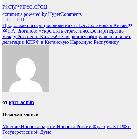
РќСЂР°РІРёС‚СЃСЏ
comments powered by HyperComments
Навигация
Продолжается официальный визит Г.А. Зюганова в Китай
Г.А. Зюганов: «Укреплять стратегическое партнерство
по
между Россией и Китаем!» Завершился официальный визит
записям
делегации КПРФ в Китайскую Народную Республику
от
kprf_admin
Похожая запись
Мнение
Новости партии
Новости России
Фракция КПРФ в
Государственной Думе