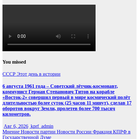
You missed
СССР
Этот день в истории
6 августа 1961 года – Советский лётчик-космонавт,
коммунист Герман Степанович Титов на корабле
«Восток-2» совершил первый в мире космический полёт
длительностью более суток (25 часов 11 минут), сделав 17
оборотов вокруг Земли, пролетев более 700 тысяч
километров.
Авг 6, 2026
kprf_admin
Мнение
Новости партии
Новости России
Фракция КПРФ в
Государственной Думе