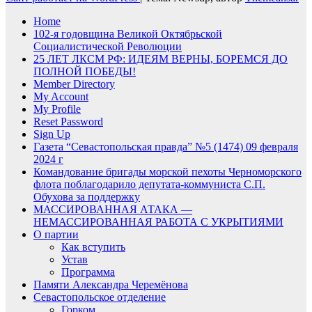
Home
102-я годовщина Великой Октябрьской
Социалистической Революции
25 ЛЕТ ЛКСМ РФ: ИДЕЯМ ВЕРНЫ, БОРЕМСЯ ДО
ПОЛНОЙ ПОБЕДЫ!
Member Directory
My Account
My Profile
Reset Password
Sign Up
Газета “Севастопольская правда” №5 (1474) 09 февраля
2024 г
Командование бригады морской пехоты Черноморского
флота поблагодарило депутата-коммуниста С.П.
Обухова за поддержку
МАССИРОВАННАЯ АТАКА —
НЕМАССИРОВАННАЯ РАБОТА С УКРЫТИЯМИ
О партии
Как вступить
Устав
Программа
Памяти Александра Черемёнова
Севастопольское отделение
Горком