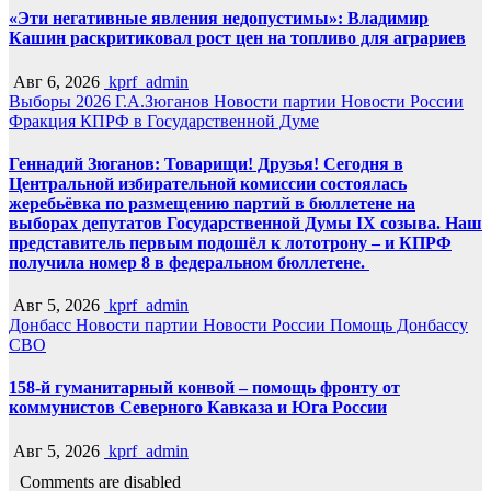
«Эти негативные явления недопустимы»: Владимир
Кашин раскритиковал рост цен на топливо для аграриев
Авг 6, 2026
kprf_admin
Выборы 2026
Г.А.Зюганов
Новости партии
Новости России
Фракция КПРФ в Государственной Думе
Геннадий Зюганов: Товарищи! Друзья! Сегодня в
Центральной избирательной комиссии состоялась
жеребьёвка по размещению партий в бюллетене на
выборах депутатов Государственной Думы IX созыва. Наш
представитель первым подошёл к лототрону – и КПРФ
получила номер 8 в федеральном бюллетене.
Авг 5, 2026
kprf_admin
Донбасс
Новости партии
Новости России
Помощь Донбассу
СВО
158-й гуманитарный конвой – помощь фронту от
коммунистов Северного Кавказа и Юга России
Авг 5, 2026
kprf_admin
Comments are disabled