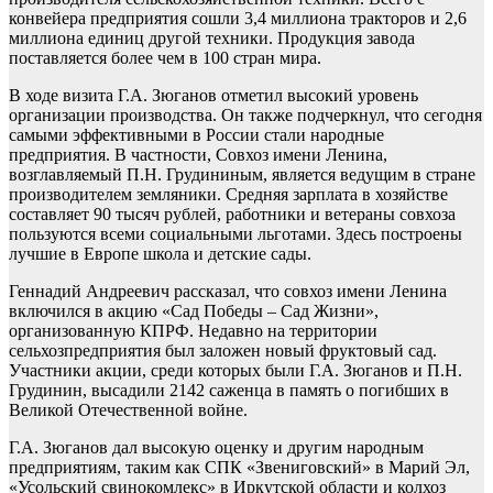
конвейера предприятия сошли 3,4 миллиона тракторов и 2,6
миллиона единиц другой техники. Продукция завода
поставляется более чем в 100 стран мира.
В ходе визита Г.А. Зюганов отметил высокий уровень
организации производства. Он также подчеркнул, что сегодня
самыми эффективными в России стали народные
предприятия. В частности, Совхоз имени Ленина,
возглавляемый П.Н. Грудининым, является ведущим в стране
производителем земляники. Средняя зарплата в хозяйстве
составляет 90 тысяч рублей, работники и ветераны совхоза
пользуются всеми социальными льготами. Здесь построены
лучшие в Европе школа и детские сады.
Геннадий Андреевич рассказал, что совхоз имени Ленина
включился в акцию «Сад Победы – Сад Жизни»,
организованную КПРФ. Недавно на территории
сельхозпредприятия был заложен новый фруктовый сад.
Участники акции, среди которых были Г.А. Зюганов и П.Н.
Грудинин, высадили 2142 саженца в память о погибших в
Великой Отечественной войне.
Г.А. Зюганов дал высокую оценку и другим народным
предприятиям, таким как СПК «Звениговский» в Марий Эл,
«Усольский свинокомлекс» в Иркутской области и колхоз