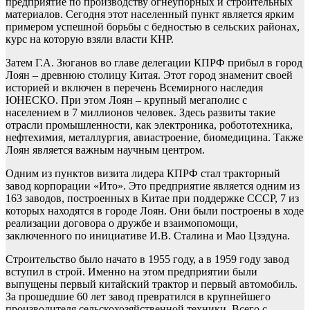
предприятие по производству огнеупорных и строительных
материалов. Сегодня этот населенный пункт является ярким
примером успешной борьбы с бедностью в сельских районах,
курс на которую взяли власти КНР.
Затем Г.А. Зюганов во главе делегации КПРФ прибыл в город
Лоян – древнюю столицу Китая. Этот город знаменит своей
историей и включен в перечень Всемирного наследия
ЮНЕСКО. При этом Лоян – крупный мегаполис с
населением в 7 миллионов человек. Здесь развиты такие
отрасли промышленности, как электроника, робототехника,
нефтехимия, металлургия, авиастроение, биомедицина. Также
Лоян является важным научным центром.
Одним из пунктов визита лидера КПРФ стал тракторный
завод корпорации «Ито». Это предприятие является одним из
163 заводов, построенных в Китае при поддержке СССР, 7 из
которых находятся в городе Лоян. Они были построены в ходе
реализации договора о дружбе и взаимопомощи,
заключенного по инициативе И.В. Сталина и Мао Цзэдуна.
Строительство было начато в 1955 году, а в 1959 году завод
вступил в строй. Именно на этом предприятии были
выпущены первый китайский трактор и первый автомобиль.
За прошедшие 60 лет завод превратился в крупнейшего
производителя сельскохозяйственной техники. Всего с