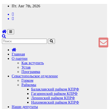
Перейти
Пт. Авг 7th, 2026
к
содержимому
Главная
О партии
Как вступить
Устав
Программа
Севастопольское отделение
Горком
Райкомы
Балаклавский райком КПРФ
Гагаринский райком КПРФ
Ленинский райком КПРФ
Нахимовский райком КПРФ
Наши депутаты