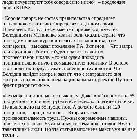
люди почувствуют себя совершенно иначе», – предложил
лидер КПРФ.
«Короче говоря, не состав правительства определяет
нынешнюю стратегию. Определяет в данном случае
Президент. Вот если ему вместе с премьером, вместе с
Володиным и Матвиенко хватит воли сказать стране, что
проводим новый курс в интересах большинства, а не
олигархии, – высказал пожелание Г.А. Зюганов. – Что завтра
олигархи и все богатые будут платить налог по
прогрессивной шкале. Что мы будем проводить
принципиально иную промышленную политику. В основе
этой политики будут лежать новейшие технологии. Что
Володин выйдет завтра и заявит, что с завтрашнего дня
контроль над выполнением национальных проектов Путина
будет приоритетным».
«Без модернизации мы не выживем. Даже в «Газпроме» на 55
процентов сгнили все трубы и все технологические цепочки.
Но выполнено на 65 процентов. А должно быть на 120
процентов, – продолжил он. – Вторая статья –
производительность труда. Нужны современные машины,
новые технологии. Нужны иная система подготовки. Нужны
талантливые люди. Но эта статья выполнена максимум на две
трети».