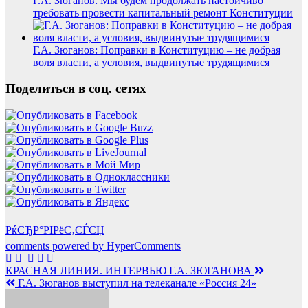
Г.А. Зюганов: Мы будем продолжать настойчиво
требовать провести капитальный ремонт Конституции
Г.А. Зюганов: Поправки в Конституцию – не добрая
воля власти, а условия, выдвинутые трудящимися
Поделиться в соц. сетях
РќСЂР°РІРёС‚СЃСЏ
comments powered by HyperComments
Навигация
КРАСНАЯ ЛИНИЯ. ИНТЕРВЬЮ Г.А. ЗЮГАНОВА
Г.А. Зюганов выступил на телеканале «Россия 24»
по