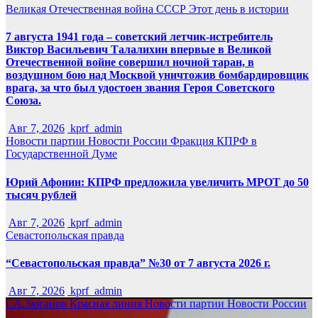
Великая Отечественная война
СССР
Этот день в истории
7 августа 1941 года – советский летчик-истребитель
Виктор Васильевич Талалихин впервые в Великой
Отечественной войне совершил ночной таран, в
воздушном бою над Москвой уничтожив бомбардировщик
врага, за что был удостоен звания Героя Советского
Союза.
Авг 7, 2026
kprf_admin
Новости партии
Новости России
Фракция КПРФ в
Государственной Думе
Юрий Афонин: КПРФ предложила увеличить МРОТ до 50
тысяч рублей
Авг 7, 2026
kprf_admin
Севастопольская правда
“Севастопольская правда” №30 от 7 августа 2026 г.
Авг 7, 2026
kprf_admin
Г.А.Зюганов
Красная линия
Новости партии
Новости России