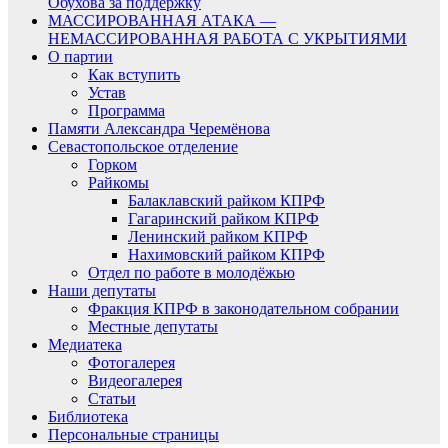
Обухова за поддержку
МАССИРОВАННАЯ АТАКА —
НЕМАССИРОВАННАЯ РАБОТА С УКРЫТИЯМИ
О партии
Как вступить
Устав
Программа
Памяти Александра Черемёнова
Севастопольское отделение
Горком
Райкомы
Балаклавский райком КПРФ
Гагаринский райком КПРФ
Ленинский райком КПРФ
Нахимовский райком КПРФ
Отдел по работе в молодёжью
Наши депутаты
Фракция КПРФ в законодательном собрании
Местные депутаты
Медиатека
Фотогалерея
Видеогалерея
Статьи
Библиотека
Персональные страницы