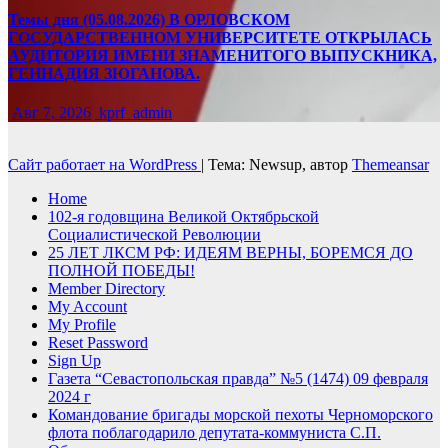
Темы дня (05.08.2026) В ОРЛОВСКОМ
ГОСУДАРСТВЕННОМ УНИВЕРСИТЕТЕ ОТКРЫЛАСЬ
АУДИТОРИЯ ИМЕНИ ЗНАМЕНИТОГО ВЫПУСКНИКА,
ГЕННАДИЯ ЗЮГАНОВА.
Авг 7, 2026
kprf_admin
Сайт работает на WordPress
|
Тема: Newsup, автор
Themeansar
Home
102-я годовщина Великой Октябрьской
Социалистической Революции
25 ЛЕТ ЛКСМ РФ: ИДЕЯМ ВЕРНЫ, БОРЕМСЯ ДО
ПОЛНОЙ ПОБЕДЫ!
Member Directory
My Account
My Profile
Reset Password
Sign Up
Газета “Севастопольская правда” №5 (1474) 09 февраля
2024 г
Командование бригады морской пехоты Черноморского
флота поблагодарило депутата-коммуниста С.П.