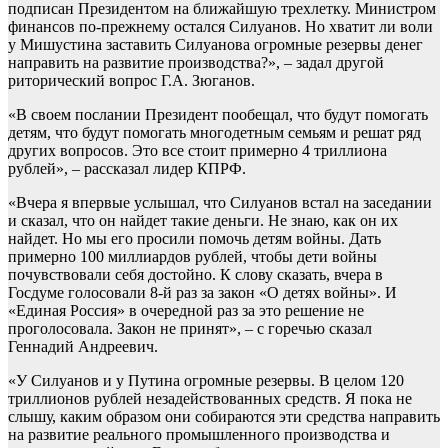
подписан Президентом на ближайшую трехлетку. Министром
финансов по-прежнему остался Силуанов. Но хватит ли воли
у Мишустина заставить Силуанова огромные резервы денег
направить на развитие производства?», – задал другой
риторический вопрос Г.А. Зюганов.
«В своем послании Президент пообещал, что будут помогать
детям, что будут помогать многодетным семьям и решат ряд
других вопросов. Это все стоит примерно 4 триллиона
рублей», – рассказал лидер КПРФ.
«Вчера я впервые услышал, что Силуанов встал на заседании
и сказал, что он найдет такие деньги. Не знаю, как он их
найдет. Но мы его просили помочь детям войны. Дать
примерно 100 миллиардов рублей, чтобы дети войны
почувствовали себя достойно. К слову сказать, вчера в
Госдуме голосовали 8-й раз за закон «О детях войны». И
«Единая Россия» в очередной раз за это решение не
проголосовала. Закон не принят», – с горечью сказал
Геннадий Андреевич.
«У Силуанов и у Путина огромные резервы. В целом 120
триллионов рублей незадействованных средств. Я пока не
слышу, каким образом они собираются эти средства направить
на развитие реального промышленного производства и