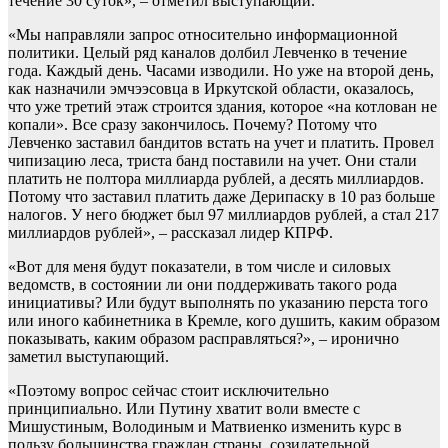
течение 30 суток», – отметил выступающий.
«Мы направляли запрос относительно информационной
политики. Целый ряд каналов долбил Левченко в течение
года. Каждый день. Часами изводили. Но уже на второй день,
как назначили эмчээсовца в Иркутской области, оказалось,
что уже третий этаж строится здания, которое «на котлован не
копали». Все сразу закончилось. Почему? Потому что
Левченко заставил бандитов встать на учет и платить. Провел
чипизацию леса, триста банд поставили на учет. Они стали
платить не полтора миллиарда рублей, а десять миллиардов.
Потому что заставил платить даже Дерипаску в 10 раз больше
налогов. У него бюджет был 97 миллиардов рублей, а стал 217
миллиардов рублей», – рассказал лидер КПРФ.
«Вот для меня будут показатели, в том числе и силовых
ведомств, в состоянии ли они поддерживать такого рода
инициативы? Или будут выполнять по указанию перста того
или иного кабинетника в Кремле, кого душить, каким образом
показывать, каким образом расправляться?», – иронично
заметил выступающий.
«Поэтому вопрос сейчас стоит исключительно
принципиально. Или Путину хватит воли вместе с
Мишустиным, Володиным и Матвиенко изменить курс в
пользу большинства граждан страны, созидательной