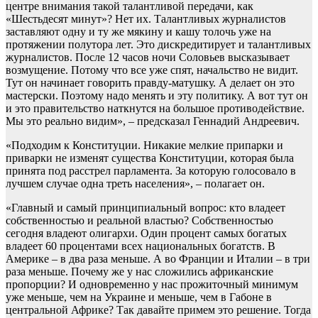
центре внимания такой талантливой передачи, как
«Шестьдесят минут»? Нет их. Талантливых журналистов
заставляют одну и ту же мякину и кашу толочь уже на
протяжении полутора лет. Это дискредитирует и талантливых
журналистов. После 12 часов ночи Соловьев высказывает
возмущение. Потому что все уже спят, начальство не видит.
Тут он начинает говорить правду-матушку. А делает он это
мастерски. Поэтому надо менять и эту политику. А вот тут он
и это правительство наткнутся на большое противодействие.
Мы это реально видим», – предсказал Геннадий Андреевич.
«Подходим к Конституции. Никакие мелкие припарки и
приварки не изменят существа Конституции, которая была
принята под расстрел парламента. За которую голосовало в
лучшем случае одна треть населения», – полагает он.
«Главный и самый принципиальный вопрос: кто владеет
собственностью и реальной властью? Собственностью
сегодня владеют олигархи. Один процент самых богатых
владеет 60 процентами всех национальных богатств. В
Америке – в два раза меньше. А во Франции и Италии – в три
раза меньше. Почему же у нас сложились африканские
пропорции? И одновременно у нас прожиточный минимум
уже меньше, чем на Украине и меньше, чем в Габоне в
центральной Африке? Так давайте примем это решение. Тогда