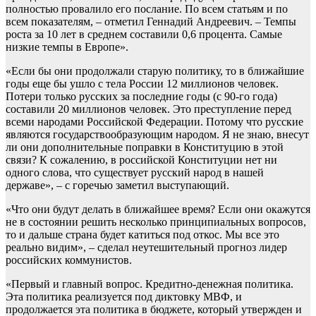
полностью провалило его послание. По всем статьям и по
всем показателям, – отметил Геннадий Андреевич. – Темпы
роста за 10 лет в среднем составили 0,6 процента. Самые
низкие темпы в Европе».
«Если бы они продолжали старую политику, то в ближайшие
годы еще бы ушло с тела России 12 миллионов человек.
Потери только русских за последние годы (с 90-го года)
составили 20 миллионов человек. Это преступление перед
всеми народами Российской Федерации. Потому что русские
являются государствообразующим народом. Я не знаю, внесут
ли они дополнительные поправки в Конституцию в этой
связи? К сожалению, в российской Конституции нет ни
одного слова, что существует русский народ в нашей
державе», – с горечью заметил выступающий.
«Что они будут делать в ближайшее время? Если они окажутся
не в состоянии решить несколько принципиальных вопросов,
то и дальше страна будет катиться под откос. Мы все это
реально видим», – сделал неутешительный прогноз лидер
российских коммунистов.
«Первый и главный вопрос. Кредитно-денежная политика.
Эта политика реализуется под диктовку МВФ, и
продолжается эта политика в бюджете, который утвержден и