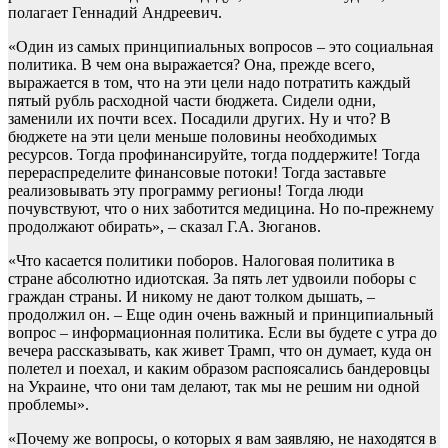
полагает Геннадий Андреевич.
«Один из самых принципиальных вопросов – это социальная
политика. В чем она выражается? Она, прежде всего,
выражается в том, что на эти цели надо потратить каждый
пятый рубль расходной части бюджета. Сидели одни,
заменили их почти всех. Посадили других. Ну и что? В
бюджете на эти цели меньше половины необходимых
ресурсов. Тогда профинансируйте, тогда поддержите! Тогда
перераспределите финансовые потоки! Тогда заставьте
реализовывать эту программу регионы! Тогда люди
почувствуют, что о них заботится медицина. Но по-прежнему
продолжают обирать», – сказал Г.А. Зюганов.
«Что касается политики поборов. Налоговая политика в
стране абсолютно идиотская. За пять лет удвоили поборы с
граждан страны. И никому не дают толком дышать, –
продолжил он. – Еще один очень важный и принципиальный
вопрос – информационная политика. Если вы будете с утра до
вечера рассказывать, как живет Трамп, что он думает, куда он
полетел и поехал, и каким образом распоясались бандеровцы
на Украине, что они там делают, так мы не решим ни одной
проблемы».
«Почему же вопросы, о которых я вам заявляю, не находятся в