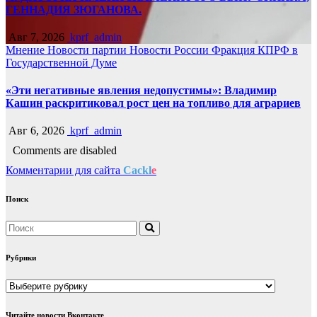
ГЕННАДИЯ ЗЮГАНОВА.
Авг 7, 2026
kprf_admin
Мнение
Новости партии
Новости России
Фракция КПРФ в
Государственной Думе
«Эти негативные явления недопустимы»: Владимир
Кашин раскритиковал рост цен на топливо для аграриев
Авг 6, 2026
kprf_admin
Comments are disabled
Комментарии для сайта
Cackl
e
Поиск
Рубрики
Рубрики
Читайте новости Вконтакте