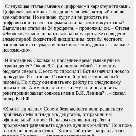
«Следующая статья связана с цифровыми характеристиками.
Цифровая экономика. Посадили человека, который прошел
все кабинеты. Но не знаю, будет ли он работать на
цифровизацию своего кармана или на экономику страны?
Выполнена статья на 24 процента, – продолжил он. – Статья
«Экология» выполнена только на одну треть. Без наведения
элементарной бюджетной дисциплины, хотя бы честного
расходования государственных вложений, двигаться дальше
невозможно».
«И последнее. Сколько за последнее время умыкнули из
страны денег? Около 8,7 триллиона рублей. Половину
бюджета сперли. С кого-то спросили? Вот назначили нового
прокурора. Я его знаю. Грамотный, профессиональный
человек. Но я буду оценивать его работу по следующему
показателю. А именно, хватит ли ему воли остановить
рэкетирский захват совхоза имени В.И. Ленина?», – сказал
лидер КПРФ.
«Хватит ли членам Совета безопасности воли решить эту
проблему? Мы пятнадцать депутатов, отправили им
официальный запрос. На каком основании грабят и
продолжают разваливать одно из лучших хозяйств? Но я пока
от них не получил ответа. Хотя такой ответ направляется в