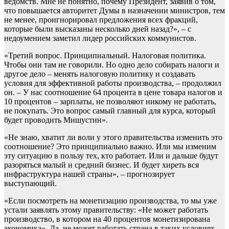
ведомств. Мне не понятно, почему Президент, заявив о том,
что повышается авторитет Думы в назначении министров, тем
не менее, проигнорировал предложения всех фракций,
которые были высказаны несколько дней назад?», – с
недоумением заметил лидер российских коммунистов.
«Третий вопрос. Принципиальный. Налоговая политика.
Чтобы они там не говорили. Но одно дело собирать налоги и
другое дело – менять налоговую политику и создавать
условия для эффективной работы производства, – продолжил
он. – У нас соотношение 64 процента в цене товара налогов и
10 процентов – зарплаты, не позволяют никому не работать,
не покупать. Это вопрос самый главный для курса, который
будет проводить Мишустин».
«Не знаю, хватит ли воли у этого правительства изменить это
соотношение? Это принципиально важно. Или мы изменим
эту ситуацию в пользу тех, кто работает. Или и дальше будут
разоряться малый и средний бизнес. И будет хиреть вся
инфраструктура нашей страны», – прогнозирует
выступающий.
«Если посмотреть на монетизацию производства, то мы уже
устали заявлять этому правительству: «Не может работать
производство, в котором на 40 процентов монетизирована
экономика». Да, не может работать страна в таких условиях.