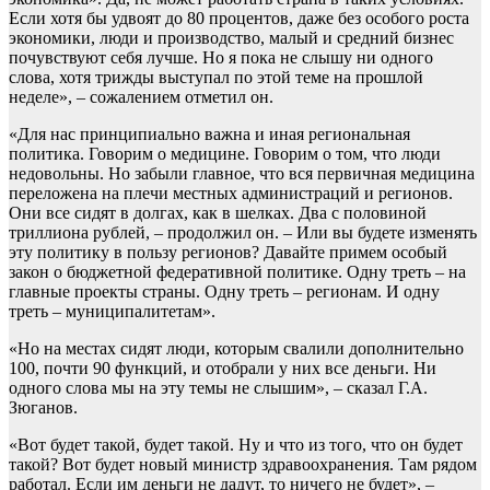
Если хотя бы удвоят до 80 процентов, даже без особого роста
экономики, люди и производство, малый и средний бизнес
почувствуют себя лучше. Но я пока не слышу ни одного
слова, хотя трижды выступал по этой теме на прошлой
неделе», – сожалением отметил он.
«Для нас принципиально важна и иная региональная
политика. Говорим о медицине. Говорим о том, что люди
недовольны. Но забыли главное, что вся первичная медицина
переложена на плечи местных администраций и регионов.
Они все сидят в долгах, как в шелках. Два с половиной
триллиона рублей, – продолжил он. – Или вы будете изменять
эту политику в пользу регионов? Давайте примем особый
закон о бюджетной федеративной политике. Одну треть – на
главные проекты страны. Одну треть – регионам. И одну
треть – муниципалитетам».
«Но на местах сидят люди, которым свалили дополнительно
100, почти 90 функций, и отобрали у них все деньги. Ни
одного слова мы на эту темы не слышим», – сказал Г.А.
Зюганов.
«Вот будет такой, будет такой. Ну и что из того, что он будет
такой? Вот будет новый министр здравоохранения. Там рядом
работал. Если им деньги не дадут, то ничего не будет», –