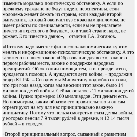
изменить морально-политическую обстановку. А если по-
прежнему граждане не будут видеть перспективы, если
молодежь желает бежать из страны, если каждый второй
выпускник, который окончил вуз с красным дипломом, не
имеет работы по специальности, если вы не предлагаете
ничего интересного в будущем, то в такой стране народ не
рожает. Это известно давно», – отметил Г.А. Зюганов.
«Поэтому надо вместе с финансово-экономическим курсом
менять и информационно-психологическую обстановку. А это
заложено в нашем законе «Образование для всех», законе о
первом рабочем месте, законе о поддержке народных
предприятий. Об оказании помощи тем, кто, прежде всего,
нуждается в помощи. А нуждаются дети войны, – продолжил
лидер КПРФ. – Сегодня мы Мишустину подробно сказали,
что три года назад, когда мы вносили этот закон, было 14
миллионов детей войны. Сейчас осталось 11 миллионов детей
войны. Нужно примерно 100 миллиардов. Эти деньги есть.
Но посмотрим, каким образом его правительство и он сам
отреагируют на эту для нас принципиально важную
инициативу. Потому что нельзя смотреть в глаза детям войны,
у которых пенсия 7-9 тысяч рублей в деревне, и 12-14 тысяч
рублей – в городе».
«Второй принципиальный вопрос, связанный с развитием