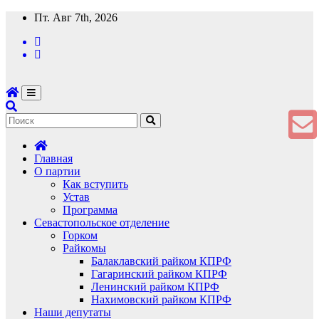
Перейти
Пт. Авг 7th, 2026
к
содержимому
Главная
О партии
Как вступить
Устав
Программа
Севастопольское отделение
Горком
Райкомы
Балаклавский райком КПРФ
Гагаринский райком КПРФ
Ленинский райком КПРФ
Нахимовский райком КПРФ
Наши депутаты