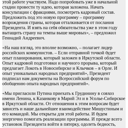
этой работе участвуем. Надо попробовать уже в начальной
стадии провести ту идею, которая заложена. Начать
консультации с фракциями, посмотреть кадровый состав.
Предложить под это новую программу – программу
возрождения страны, которая отталкивается от послания
Президента. И взять на себя обязательства уже в этом году
вытащить страну на темпы выше мировых», – предложил
Геннадий Андреевич.
«На наш взгляд, это вполне возможно, – полагает лидер
российских коммунистов. – Если отправной точкой будет
опыт планирования, который заложен в Иркутской области.
Опыт кадровой подготовки и научного прорыва, который
предлагает Локоть в Новосибирске и Клычков – в Орле. И
опыт уникальных народных предприятий», Президент
подписал нам документы на Всероссийский форум по
обобщению опыта народных предприятий».
«Мы пригласили Путина приехать к Грудинину в совхоз
имени Ленина, к Казанкову в Марий Эл и в Усолье-Сибирское
в Иркутской области. От отношения к этим вопросам будет
зависеть и наше дальнейшее взаимодействие Мишустиным и
его командой. Мы открыты для этой работы. И будем
энергично помогать реализации программы. И прежде всего
установок Президента войти в пятерку, одолеть бедность,