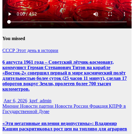
You missed
СССР
Этот день в истории
6 августа 1961 года – Советский лётчик-космонавт,
коммунист Герман Степанович Титов на корабле
«Восток-2» совершил первый в мире космический полёт
длительностью более суток (25 часов 11 минут), сделав 17
оборотов вокруг Земли, пролетев более 700 тысяч
километров.
Авг 6, 2026
kprf_admin
Мнение
Новости партии
Новости России
Фракция КПРФ в
Государственной Думе
«Эти негативные явления недопустимы»: Владимир
Кашин раскритиковал рост цен на топливо для аграриев