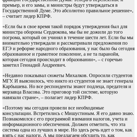
премьер, и его замы, и министры будут утверждаться в
Государственной Думе. Это абсолютно правильное решение»,
– считает лидер КПРФ.
«Если бы в свое время такой порядок утверждения был для
министра обороны Сердюкова, мы бы не дожили до того
погрома, который он учинял в течение шести лет. Если бы мы
внимательно утверждали и рассматривали предложения по
ЕГЭ и реформе народного образования, у нас было бы сегодня
образованное и грамотное поколение, а не та паранойя,
которая сегодня происходит в образовании», – с горечью
заметил Геннадий Андреевич.
«Недавно показывал сюжеты Михалков. Опросили студентов
МГУ. И выяснилось, что никто из студентов не знает генерала
Карбышева. Но все респонденты знают подлеца, предателя и
мерзавца Власова. Это приговор той системе, которую
навязали стране», – полагает лидер КПРФ.
«Поэтому мы сегодня провели все необходимые
консультации. Встретились с Мишустиным. Я его давно знаю.
Познакомился с его программой взимания налогов, учета и
информационного обеспечения. Должен отметить, что эта
система одна из лучших в мире. Но здесь речь идет о том, как
взять с нас налоги. А мы предлагаем обсудить то, как