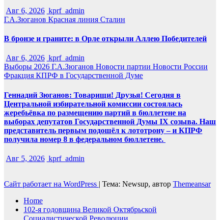
Авг 6, 2026
kprf_admin
Г.А.Зюганов
Красная линия
Сталин
В бронзе и граните: в Орле открыли Аллею Победителей
Авг 6, 2026
kprf_admin
Выборы 2026
Г.А.Зюганов
Новости партии
Новости России
Фракция КПРФ в Государственной Думе
Геннадий Зюганов: Товарищи! Друзья! Сегодня в
Центральной избирательной комиссии состоялась
жеребьёвка по размещению партий в бюллетене на
выборах депутатов Государственной Думы IX созыва. Наш
представитель первым подошёл к лототрону – и КПРФ
получила номер 8 в федеральном бюллетене.
Авг 5, 2026
kprf_admin
Сайт работает на WordPress
|
Тема: Newsup, автор
Themeansar
Home
102-я годовщина Великой Октябрьской
Социалистической Революции