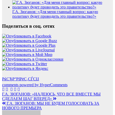
Г.А. Зюганов: «Для меня главный вопрос: какую
политику будет проводить это правительство?»
Поделиться в соц. сетях
РќСЂР°РІРёС‚СЃСЏ
comments powered by HyperComments
Навигация
Г.А. ЗЮГАНОВ: «НАДЕЮСЬ, ЧТО ВСЕ ВМЕСТЕ МЫ
СДЕЛАЕМ ШАГ ВПЕРЕД»
по
Г.А. ЗЮГАНОВ: МЫ НЕ БУДЕМ ГОЛОСОВАТЬ ЗА
записям
НОВОГО ПРЕМЬЕРА