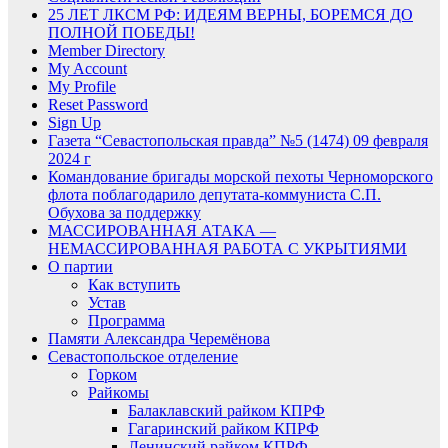
25 ЛЕТ ЛКСМ РФ: ИДЕЯМ ВЕРНЫ, БОРЕМСЯ ДО
ПОЛНОЙ ПОБЕДЫ!
Member Directory
My Account
My Profile
Reset Password
Sign Up
Газета “Севастопольская правда” №5 (1474) 09 февраля
2024 г
Командование бригады морской пехоты Черноморского
флота поблагодарило депутата-коммуниста С.П.
Обухова за поддержку
МАССИРОВАННАЯ АТАКА —
НЕМАССИРОВАННАЯ РАБОТА С УКРЫТИЯМИ
О партии
Как вступить
Устав
Программа
Памяти Александра Черемёнова
Севастопольское отделение
Горком
Райкомы
Балаклавский райком КПРФ
Гагаринский райком КПРФ
Ленинский райком КПРФ