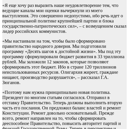
«Я еще хочу раз выразить наше неудовлетворение тем, что
ведущие каналы мои оценки вычеркнули из моего
выступления. Это совершенно недопустимо, ибо речь идет о
принципиальной политике крупнейшей партии и блока
государственно-патриотических сил», – с возмущением сказал
лидер российских коммунистов.
«Мы настаивали на том, чтобы было сформировано
правительство народного доверия. Мы подготовили
программу «Десять шагов к достойной жизни». Мы под эту
программу сформулировали бюджет развития в 33 триллиона
рублей. Мы заложили 12 законов, которые позволяют
сформировать этот бюджет. Ибо в стране 120 триллионов
неиспользованных ресурсов. Олигархия жиреет, граждане
нищают, производство разрушается», – рассказал Г.А.
Зюганов.
«Поэтому нам нужна принципиально новая политика.
Президент по многим статьям согласился. Отправил в
отставку Правительство. Теперь должны выполнить вторую
часть его послания. Он предложил баланс властей и ремонт
Конституции. Ремонт довольно основательный. Прежде
всего, ремонт направлен на то, чтобы сформировать
дееспособное Правительство, повысить авторитет партий и
фракций Государственной Думы. Теперь в перспективе и