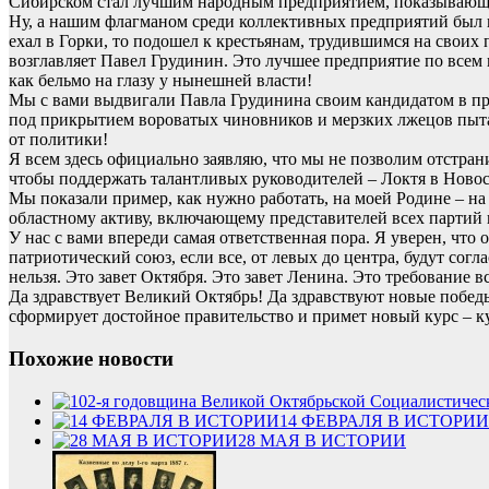
Сибирском стал лучшим народным предприятием, показывающ
Ну, а нашим флагманом среди коллективных предприятий был 
ехал в Горки, то подошел к крестьянам, трудившимся на своих
возглавляет Павел Грудинин. Это лучшее предприятие по всем
как бельмо на глазу у нынешней власти!
Мы с вами выдвигали Павла Грудинина своим кандидатом в през
под прикрытием вороватых чиновников и мерзких лжецов пытаю
от политики!
Я всем здесь официально заявляю, что мы не позволим отстран
чтобы поддержать талантливых руководителей – Локтя в Новос
Мы показали пример, как нужно работать, на моей Родине – н
областному активу, включающему представителей всех партий
У нас с вами впереди самая ответственная пора. Я уверен, чт
патриотический союз, если все, от левых до центра, будут сог
нельзя. Это завет Октября. Это завет Ленина. Это требование 
Да здравствует Великий Октябрь! Да здравствуют новые победы
сформирует достойное правительство и примет новый курс – ку
Похожие новости
14 ФЕВРАЛЯ В ИСТОРИИ
28 МАЯ В ИСТОРИИ