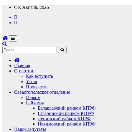
Перейти
Сб. Авг 8th, 2026
к
содержимому
Главная
О партии
Как вступить
Устав
Программа
Севастопольское отделение
Горком
Райкомы
Балаклавский райком КПРФ
Гагаринский райком КПРФ
Ленинский райком КПРФ
Нахимовский райком КПРФ
Наши депутаты