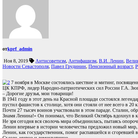
от
kprf_admin
Ноя 8, 2019
Антисоветизм
,
Антифашизм
,
В.И. Ленин
,
Велик
Новости Севастополя
,
Павел Грудинин
,
Пенсионный возраст
,
Р
7 ноября в Москве состоялись шествие и митинг, посвяще
ЦК КПРФ, лидер Народно-патриотических сил России Г.А. Зюг
– Дорогие друзья, мои товарищи!
В 1941 году в этот день на Красной площади состоялся легенда
пустил фашистов к столице, хотя они стояли от нее всего в 20 
Почти 27 тысяч воинов участвовали в этом параде. Сталин, об
Знамя Ленина!» Он понимал, что Великий Октябрь вдохнул в к
Не зря сегодня вся сволочь мира объединилась, пытаясь опоро
Ленин впервые в истории человечества предложил новый мир, п
Ленин, как государственник, помог распавшейся и сгоревшей 
Съезде, мирно и демократично.