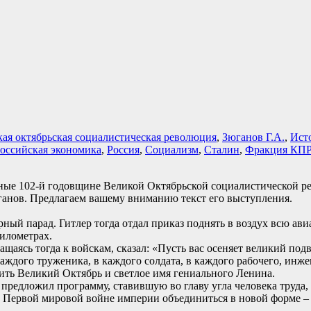
ая октябрьская социалистическая революция
,
Зюганов Г.А.
,
Ист
оссийская экономика
,
Россия
,
Социализм
,
Сталин
,
Фракция КПР
нные 102-й годовщине Великой Октябрьской социалистической 
анов. Предлагаем вашему вниманию текст его выступления.
рный парад. Гитлер тогда отдал приказ поднять в воздух всю ав
километрах.
ращаясь тогда к войскам, сказал: «Пусть вас осеняет великий по
аждого труженика, в каждого солдата, в каждого рабочего, инж
чить Великий Октябрь и светлое имя гениального Ленина.
редложил программу, ставившую во главу угла человека труда, 
в Первой мировой войне империи объединиться в новой форме – 