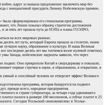
й войне, вдруг услышала предложение заключить мир без
тогда с инициативой присудить Ленину Нобелевскую премию.
!» была сформулирована его гениальная программа.
вают, что Ленин показал образец стратегии достижения
а, и за пять лет прошла путь до НЭПа и плана ГОЭЛРО,
ваться на всех мировых рынках.
 десять лет путь, который Европа прошла за столетие, иначе
дав лучшую науку, образование и культуру. И наша Великая
все последние десять лет мы топчемся возле нулевой отметки).
 умы Запада, нобелевские лауреаты заявили, что через
н подвиг. Они превратили Китай в сверхдержаву и показали,
мает первые строчки в науке, в образовании, в открытиях, в
ин умный и способный человек не отвергает эффект Великого
подготовлена программа, которая базируется на подвиге
идут, прежде всего, народные предприятия.
твенного в стране губернатора, за четыре года удвоившего
 платил налоги в размере 100 миллионов, а сейчас платит в 25
 налоги. Сегодня Усольский свинокомплекс в Усолье-