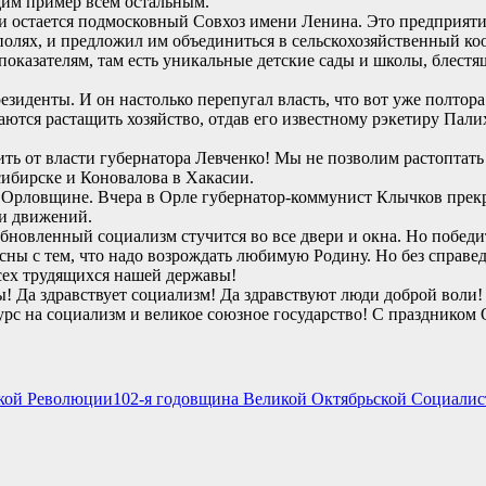
им пример всем остальным.
и остается подмосковный Совхоз имени Ленина. Это предприяти
 полях, и предложил им объединиться в сельскохозяйственный к
 показателям, там есть уникальные детские сады и школы, блес
иденты. И он настолько перепугал власть, что вот уже полтора
тся растащить хозяйство, отдав его известному рэкетиру Палих
ить от власти губернатора Левченко! Мы не позволим растоптать
ибирске и Коновалова в Хакасии.
а Орловщине. Вчера в Орле губернатор-коммунист Клычков прекр
 и движений.
о обновленный социализм стучится во все двери и окна. Но побе
ласны с тем, что надо возрождать любимую Родину. Но без справе
всех трудящихся нашей державы!
! Да здравствует социализм! Да здравствуют люди доброй воли!
рс на социализм и великое союзное государство! С праздником 
102-я годовщина Великой Октябрьской Социали