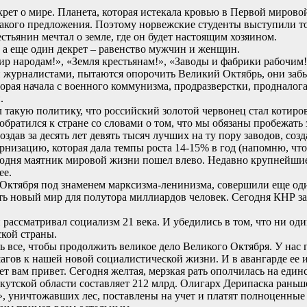
рет о мире. Планета, которая истекала кровью в Первой мирово
 такого предложения. Поэтому норвежские студенты выступили 
стьянин мечтал о земле, где он будет настоящим хозяином.
 а еще один декрет – равенство мужчин и женщин.
Мир народам!», «Земля крестьянам!», «Заводы и фабрики рабочим
 журналистами, пытаются опорочить Великий Октябрь, они забы
орая начала с военного коммунизма, продразверстки, продналог
.
 такую политику, что российский золотой червонец стал котиро
атился к стране со словами о том, что мы обязаны пробежать за
здав за десять лет девять тысяч лучших на ту пору заводов, соз
низацию, которая дала темпы роста 14-15% в год (напомню, что 
сегодня маятник мировой жизни пошел влево. Недавно крупнейшие
ее.
Октября под знаменем марксизма-ленинизма, совершили еще оди
 новый мир для полутора миллиардов человек. Сегодня КНР зани
рассматривал социализм 21 века. И убедились в том, что ни од
кой страны.
ть все, чтобы продолжить великое дело Великого Октября. У нас 
шагов к нашей новой социалистической жизни. И в авангарде ее 
 вам привет. Сегодня желтая, мерзкая рать ополчилась на единс
кутской области составляет 212 млрд. Олигарх Дерипаска раньше
в», уничтожавших лес, поставлены на учет и платят полноценные