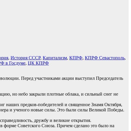
ория
,
История СССР
,
Капитализм
,
КПРФ
,
КПРФ Севастополь
,
Ф в Госдуме
,
ЦК КПРФ
революции. Перед участниками акции выступил Председатель
иацию, но небо закрыли плотные облака, и сильный снег не
двиг наших предков-победителей и священное Знамя Октября,
енера и ученого новые силы. Это были силы Великой Победы.
справедливость, дружбу и великие открытия.
в форме Советского Союза. Причем сделано это было на