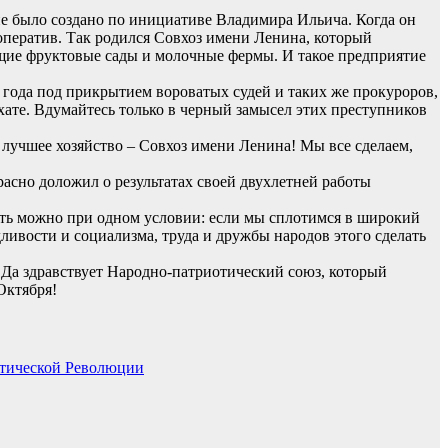
е было создано по инициативе Владимира Ильича. Когда он
ооператив. Так родился Совхоз имени Ленина, который
тящие фруктовые сады и молочные фермы. И такое предприятие
 года под прикрытием вороватых судей и таких же прокуроров,
ате. Вдумайтесь только в черный замысел этих преступников
 лучшее хозяйство – Совхоз имени Ленина! Мы все сделаем,
асно доложил о результатах своей двухлетней работы
дить можно при одном условии: если мы сплотимся в широкий
дливости и социализма, труда и дружбы народов этого сделать
 Да здравствует Народно-патриотический союз, который
Октября!
стической Революции