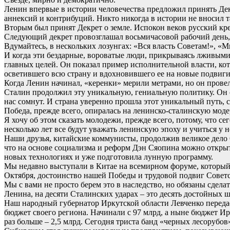
Ленин впервые в истории человечества предложил принять Дек
аннексий и контрибуций. Никто никогда в истории не вносил
Вторым был принят Декрет о земле. Испокон веков русский кре
Следующий декрет провозглашал восьмичасовой рабочий день,
Вдумайтесь, в нескольких лозунгах: «Вся власть Советам!», «
И когда эти бездарные, вороватые люди, прикрываясь лживыми
главных целей. Он показал пример исполнительной власти, кот
осветившего всю страну и вдохновившего ее на новые подвиги
Когда Ленин начинал, «керенки» мерили метрами, но он провел
Сталин продолжил эту уникальную, гениальную политику. Он обр
нас сомнут. И страна уверенно прошла этот уникальный путь, со
Победа, прежде всего, опиралась на ленинско-сталинскую модер
Я хочу об этом сказать молодежи, прежде всего, потому, что 
несколько лет все будут уважать ленинскую эпоху и учиться у н
Наши друзья, китайские коммунисты, продолжив великое дело 
что на основе социализма и реформ Дэн Сяопина можно открыть
новых технологиях и уже подготовила лунную программу.
Мы недавно выступали в Китае на всемирном форуме, который 
Октября, достоинство нашей Победы и трудовой подвиг Советс
Мы с вами не просто берем это в наследство, но обязаны сдела
Ленина, на десяти Сталинских ударах – это десять достойных 
Наш народный губернатор Иркутской области Левченко передает
бюджет своего региона. Начинали с 97 млрд, а ныне бюджет Ир
раз больше – 2,5 млрд. Сегодня триста банд «черных лесорубо