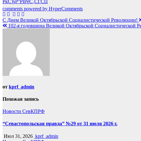
РќСЂР°РІРёС‚СЃСЏ
comments powered by HyperComments
Навигация
С Днем Великой Октябрьской Социалистической Революции!
102-я годовщина Великой Октябрьской Социалистической 
по
записям
от
kprf_admin
Похожая запись
Новости СевКПРФ
“Севастопольская правда” №29 от 31 июля 2026 г.
Июл 31, 2026
kprf_admin