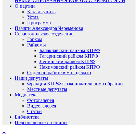
НЕМАССИРОВАННАЯ РАБОТА С УКРЫТИЯМИ
О партии
Как вступить
Устав
Программа
Памяти Александра Черемёнова
Севастопольское отделение
Горком
Райкомы
Балаклавский райком КПРФ
Гагаринский райком КПРФ
Ленинский райком КПРФ
Нахимовский райком КПРФ
Отдел по работе в молодёжью
Наши депутаты
Фракция КПРФ в законодательном собрании
Местные депутаты
Медиатека
Фотогалерея
Видеогалерея
Статьи
Библиотека
Персональные страницы