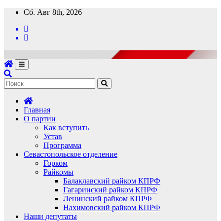
Перейти
Сб. Авг 8th, 2026
к
содержимому
Главная
О партии
Как вступить
Устав
Программа
Севастопольское отделение
Горком
Райкомы
Балаклавский райком КПРФ
Гагаринский райком КПРФ
Ленинский райком КПРФ
Нахимовский райком КПРФ
Наши депутаты