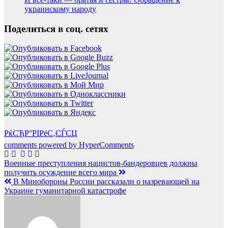
украинскому народу
Поделиться в соц. сетях
РќСЂР°РІРёС‚СЃСЏ
comments powered by HyperComments
Навигация
Военные преступления нацистов-бандеровцев должны
получить осуждение всего мира
по
В Минобороны России рассказали о назревающей на
записям
Украине гуманитарной катастрофе