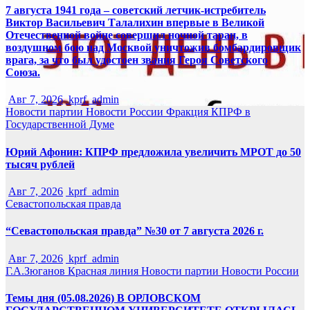
7 августа 1941 года – советский летчик-истребитель
Виктор Васильевич Талалихин впервые в Великой
Отечественной войне совершил ночной таран, в
воздушном бою над Москвой уничтожив бомбардировщик
врага, за что был удостоен звания Героя Советского
Союза.
Авг 7, 2026
kprf_admin
Новости партии
Новости России
Фракция КПРФ в
Государственной Думе
Юрий Афонин: КПРФ предложила увеличить МРОТ до 50
тысяч рублей
Авг 7, 2026
kprf_admin
Севастопольская правда
“Севастопольская правда” №30 от 7 августа 2026 г.
Авг 7, 2026
kprf_admin
Г.А.Зюганов
Красная линия
Новости партии
Новости России
Темы дня (05.08.2026) В ОРЛОВСКОМ