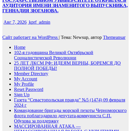
ГОСУДАРСТВЕННОМ УНИВЕРСИТЕТЕ ОТКРЫЛАСЬ
АУДИТОРИЯ ИМЕНИ ЗНАМЕНИТОГО ВЫПУСКНИКА,
ГЕННАДИЯ ЗЮГАНОВА.
Авг 7, 2026
kprf_admin
Сайт работает на WordPress
|
Тема: Newsup, автор
Themeansar
Home
102-я годовщина Великой Октябрьской
Социалистической Революции
25 ЛЕТ ЛКСМ РФ: ИДЕЯМ ВЕРНЫ, БОРЕМСЯ ДО
ПОЛНОЙ ПОБЕДЫ!
Member Directory
My Account
My Profile
Reset Password
Sign Up
Газета “Севастопольская правда” №5 (1474) 09 февраля
2024 г
Командование бригады морской пехоты Черноморского
флота поблагодарило депутата-коммуниста С.П.
Обухова за поддержку
МАССИРОВАННАЯ АТАКА —