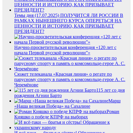
Темы дня (17.07.2025) ПОЛУЧИТСЯ ЛИ РОССИИ В
РАМКАХ НЫНЕШНЕГО КУРСА ОПЕРЕТЬСЯ НА
ЦЕННОСТИ И ИСТОРИЮ, КАК ПРИЗЫВАЕТ
ПРЕЗИДЕНТ?
Научно-просветительская конференция «120 лет с
начала Первой русской революции”»
Сюжет телеканала «Красная линия» о регате по
парусному спорту в память о комсомольце-герое А. С.
Черемёнове
115 лет со дня
рождения Агнии Барто
Марш
«Наша великая Победа» на Сахалине
Роман
Кияшко о победе КПРФ на выборах
И всё-таки — братья и сёстры! Обращение к