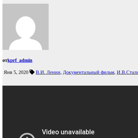
от
kprf_admin
Янв 5, 2020
В.И. Ленин
,
Документальный фильм
,
И.В.Стал