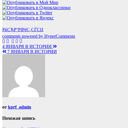
РќСЂР°РІРёС‚СЃСЏ
comments powered by HyperComments
Навигация
4 ЯНВАРЯ В ИСТОРИИ
7 ЯНВАРЯ В ИСТОРИИ
по
записям
от
kprf_admin
Похожая запись