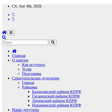
Перейти
Сб. Авг 8th, 2026
к
содержимому
Главная
О партии
Как вступить
Устав
Программа
Севастопольское отделение
Горком
Райкомы
Балаклавский райком КПРФ
Гагаринский райком КПРФ
Ленинский райком КПРФ
Нахимовский райком КПРФ
Наши депутаты