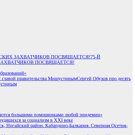
75-Й
ЗАХВАТЧИКОВ ПОСВЯЩАЕТСЯ!
образований»
Сергей Обухов про десять
шустиным
вляются большими помощниками любой эпидемии»
рудящихся за социализм в XXI веке