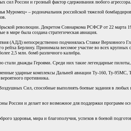
ых сил России и грозный фактор сдерживания любого агрессора
я Муромец» – родоначальник российской тяжелой бомбардировоч
ов.
брьской революции. Декретом Совнаркома РСФСР от 22 марта 1
ые в мире была создана стратегическая авиация.
ия (АДД) непосредственно подчинялась Ставке Верховного Глав
кого рейха Берлину. Принимала весомое участие во всех крупн
олее 2,5 млн. бомб различного калибра.
еро стали дважды Героями. Среди них такие легендарные пилоты
еменные ударные комплексы Дальней авиации Ту-160, Ту-95МС,
 вероятного противника.
Воздушных Сил, способные выполнять боевые задания в любых 
оны России и делает все возможное для поддержки программ ос
рого здоровья, мира и благополучия, успехов в боевой подготов