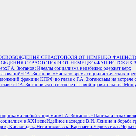
БОЖДЕНИЯ СЕВАСТОПОЛЯ ОТ НЕМЕЦКО-ФАШИСТСКИХ 
Г.А. Зюганов: Идеалы социализма неизбежно одержат верх
Г.А. Зюганов: «Настало время социалистических пре
лаве с Г.А. Зюгановым на встрече с главой правительства Ми
Г.А. Зюганов: «Паника и страх я
Идейное наследие В.И. Ленина и борьба т