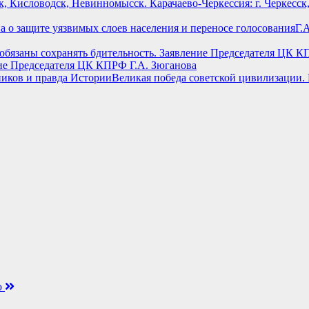
, Кисловодск, Невинномысск. Карачаево-Черкессия: г. Черкесск
Г.
ние Председателя ЦК КПРФ Г.А. Зюганова
Великая победа советской цивилизации.
ю