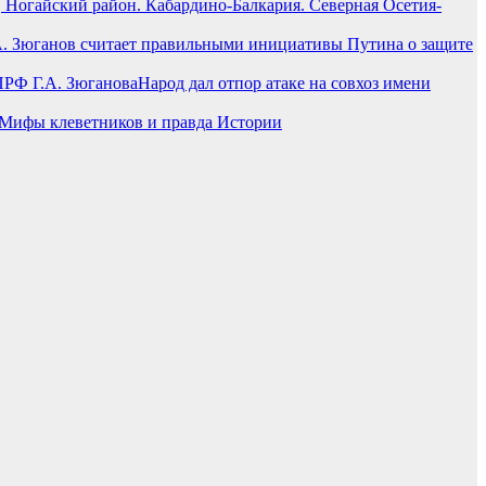
, Ногайский район. Кабардино-Балкария. Северная Осетия-
А. Зюганов считает правильными инициативы Путина о защите
Народ дал отпор атаке на совхоз имени
 Мифы клеветников и правда Истории