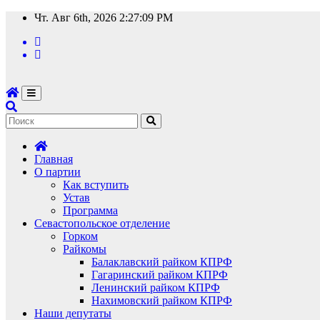
Перейти
Чт. Авг 6th, 2026
2:27:10 PM
к
содержимому
Главная
О партии
Как вступить
Устав
Программа
Севастопольское отделение
Горком
Райкомы
Балаклавский райком КПРФ
Гагаринский райком КПРФ
Ленинский райком КПРФ
Нахимовский райком КПРФ
Наши депутаты