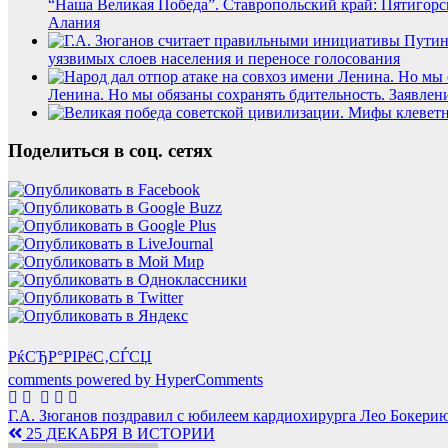
“Наша Великая Победа”. Ставропольский край: Пятигорск
Алания
уязвимых слоев населения и переносе голосования
Ленина. Но мы обязаны сохранять бдительность. Заявле
Поделиться в соц. сетях
РќСЂР°РІРёС‚СЃСЏ
comments powered by HyperComments
Навигация
Г.А. Зюганов поздравил с юбилеем кардиохирурга Лео Бокери
25 ДЕКАБРЯ В ИСТОРИИ
по