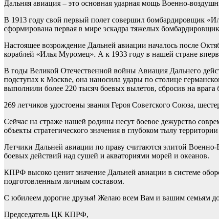
Дальняя авиация – это основная ударная мощь Военно-воздушн
В 1913 году свой первый полет совершил бомбардировщик «Иль
сформирована первая в мире эскадра тяжелых бомбардировщик
Настоящее возрождение Дальней авиации началось после Октя
кораблей «Илья Муромец». А к 1933 году в нашей стране вперв
В годы Великой Отечественной войны Авиация Дальнего действ
подступах к Москве, она наносила удары по столице германс
выполнили более 220 тысяч боевых вылетов, сбросив на врага б
269 летчиков удостоены звания Героя Советского Союза, шест
Сейчас на страже нашей родины несут боевое дежурство совр
объекты стратегического значения в глубоком тылу территории
Летчики Дальней авиации по праву считаются элитой Военно-
боевых действий над сушей и акваториями морей и океанов.
КПРФ высоко ценит значение Дальней авиации в системе обор
подготовленным личным составом.
С юбилеем дорогие друзья! Желаю всем Вам и вашим семьям доб
Председатель ЦК КПРФ,