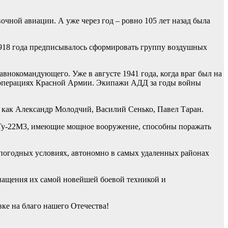
.
ной авиации. А уже через год – ровно 105 лет назад была
918 года предписывалось сформировать группу воздушных
нокомандующего. Уже в августе 1941 года, когда враг был на
ых операциях Красной Армии. Экипажи АДД за годы войны
, как Александр Молодчий, Василий Сенько, Павел Таран.
 Ту-22М3, имеющие мощное вооружение, способны поражать
погодных условиях, автономно в самых удаленных районах
нащения их самой новейшей боевой техникой и
ке на благо нашего Отечества!