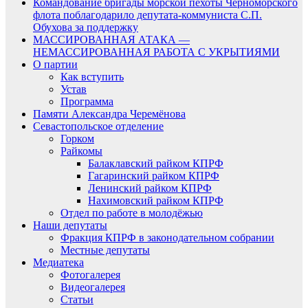
Командование бригады морской пехоты Черноморского
флота поблагодарило депутата-коммуниста С.П.
Обухова за поддержку
МАССИРОВАННАЯ АТАКА —
НЕМАССИРОВАННАЯ РАБОТА С УКРЫТИЯМИ
О партии
Как вступить
Устав
Программа
Памяти Александра Черемёнова
Севастопольское отделение
Горком
Райкомы
Балаклавский райком КПРФ
Гагаринский райком КПРФ
Ленинский райком КПРФ
Нахимовский райком КПРФ
Отдел по работе в молодёжью
Наши депутаты
Фракция КПРФ в законодательном собрании
Местные депутаты
Медиатека
Фотогалерея
Видеогалерея
Статьи