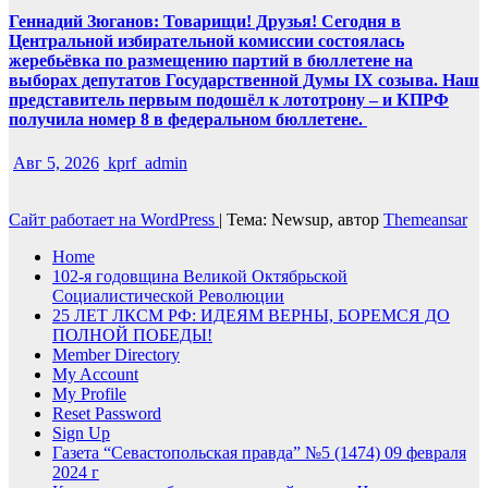
Геннадий Зюганов: Товарищи! Друзья! Сегодня в
Центральной избирательной комиссии состоялась
жеребьёвка по размещению партий в бюллетене на
выборах депутатов Государственной Думы IX созыва. Наш
представитель первым подошёл к лототрону – и КПРФ
получила номер 8 в федеральном бюллетене.
Авг 5, 2026
kprf_admin
Сайт работает на WordPress
|
Тема: Newsup, автор
Themeansar
Home
102-я годовщина Великой Октябрьской
Социалистической Революции
25 ЛЕТ ЛКСМ РФ: ИДЕЯМ ВЕРНЫ, БОРЕМСЯ ДО
ПОЛНОЙ ПОБЕДЫ!
Member Directory
My Account
My Profile
Reset Password
Sign Up
Газета “Севастопольская правда” №5 (1474) 09 февраля
2024 г