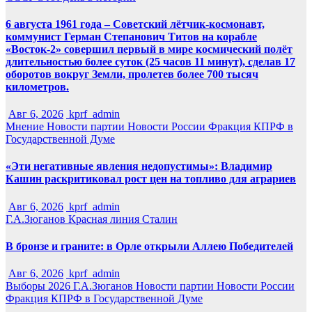
6 августа 1961 года – Советский лётчик-космонавт,
коммунист Герман Степанович Титов на корабле
«Восток-2» совершил первый в мире космический полёт
длительностью более суток (25 часов 11 минут), сделав 17
оборотов вокруг Земли, пролетев более 700 тысяч
километров.
Авг 6, 2026
kprf_admin
Мнение
Новости партии
Новости России
Фракция КПРФ в
Государственной Думе
«Эти негативные явления недопустимы»: Владимир
Кашин раскритиковал рост цен на топливо для аграриев
Авг 6, 2026
kprf_admin
Г.А.Зюганов
Красная линия
Сталин
В бронзе и граните: в Орле открыли Аллею Победителей
Авг 6, 2026
kprf_admin
Выборы 2026
Г.А.Зюганов
Новости партии
Новости России
Фракция КПРФ в Государственной Думе