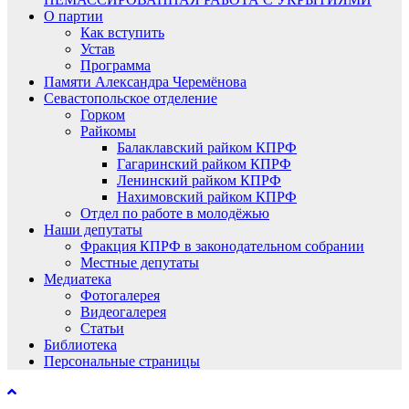
О партии
Как вступить
Устав
Программа
Памяти Александра Черемёнова
Севастопольское отделение
Горком
Райкомы
Балаклавский райком КПРФ
Гагаринский райком КПРФ
Ленинский райком КПРФ
Нахимовский райком КПРФ
Отдел по работе в молодёжью
Наши депутаты
Фракция КПРФ в законодательном собрании
Местные депутаты
Медиатека
Фотогалерея
Видеогалерея
Статьи
Библиотека
Персональные страницы