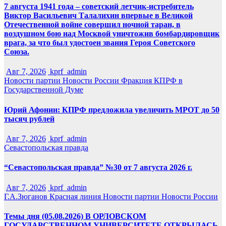
7 августа 1941 года – советский летчик-истребитель
Виктор Васильевич Талалихин впервые в Великой
Отечественной войне совершил ночной таран, в
воздушном бою над Москвой уничтожив бомбардировщик
врага, за что был удостоен звания Героя Советского
Союза.
Авг 7, 2026
kprf_admin
Новости партии
Новости России
Фракция КПРФ в
Государственной Думе
Юрий Афонин: КПРФ предложила увеличить МРОТ до 50
тысяч рублей
Авг 7, 2026
kprf_admin
Севастопольская правда
“Севастопольская правда” №30 от 7 августа 2026 г.
Авг 7, 2026
kprf_admin
Г.А.Зюганов
Красная линия
Новости партии
Новости России
Темы дня (05.08.2026) В ОРЛОВСКОМ
ГОСУДАРСТВЕННОМ УНИВЕРСИТЕТЕ ОТКРЫЛАСЬ