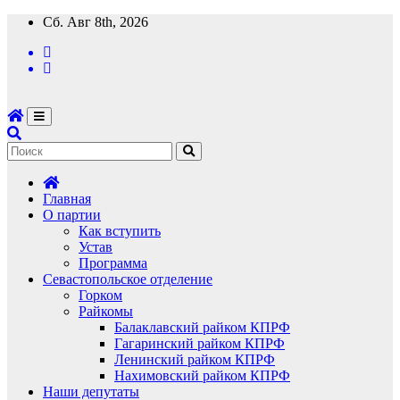
Перейти
Сб. Авг 8th, 2026
к
содержимому
Главная
О партии
Как вступить
Устав
Программа
Севастопольское отделение
Горком
Райкомы
Балаклавский райком КПРФ
Гагаринский райком КПРФ
Ленинский райком КПРФ
Нахимовский райком КПРФ
Наши депутаты