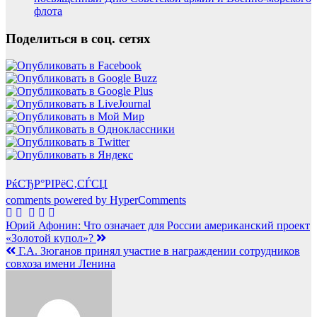
флота
Поделиться в соц. сетях
РќСЂР°РІРёС‚СЃСЏ
comments powered by HyperComments
Навигация
Юрий Афонин: Что означает для России американский проект
«Золотой купол»?
по
Г.А. Зюганов принял участие в награждении сотрудников
записям
совхоза имени Ленина