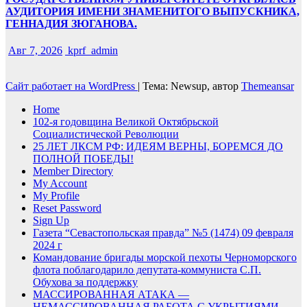
АУДИТОРИЯ ИМЕНИ ЗНАМЕНИТОГО ВЫПУСКНИКА,
ГЕННАДИЯ ЗЮГАНОВА.
Авг 7, 2026
kprf_admin
Сайт работает на WordPress
|
Тема: Newsup, автор
Themeansar
Home
102-я годовщина Великой Октябрьской
Социалистической Революции
25 ЛЕТ ЛКСМ РФ: ИДЕЯМ ВЕРНЫ, БОРЕМСЯ ДО
ПОЛНОЙ ПОБЕДЫ!
Member Directory
My Account
My Profile
Reset Password
Sign Up
Газета “Севастопольская правда” №5 (1474) 09 февраля
2024 г
Командование бригады морской пехоты Черноморского
флота поблагодарило депутата-коммуниста С.П.
Обухова за поддержку
МАССИРОВАННАЯ АТАКА —
НЕМАССИРОВАННАЯ РАБОТА С УКРЫТИЯМИ