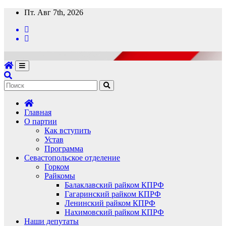
Перейти
Пт. Авг 7th, 2026
к
содержимому
Главная
О партии
Как вступить
Устав
Программа
Севастопольское отделение
Горком
Райкомы
Балаклавский райком КПРФ
Гагаринский райком КПРФ
Ленинский райком КПРФ
Нахимовский райком КПРФ
Наши депутаты