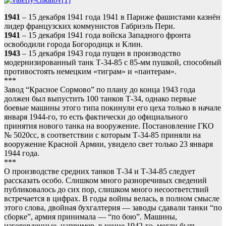
1941
– 15 декабря 1941 года 1941 в Париже фашистами казнён
лидер французских коммунистов Габриэль Пери.
1941
– 15 декабря 1941 года войска Западного фронта
освободили города Богородицк и Клин.
1943
– 15 декабря 1943 года пущен в производство
модернизированный танк Т-34-85 с 85-мм пушкой, способный
противостоять немецким «тиграм» и «пантерам».
***
Завод “Красное Сормово” по плану до конца 1943 года
должен был выпустить 100 танков Т-34, однако первые
боевые машины этого типа покинули его цеха только в начале
января 1944-го, то есть фактически до официального
принятия нового танка на вооружение. Постановление ГКО
№ 5020сс, в соответствии с которым Т-34-85 приняли на
вооружение Красной Армии, увидело свет только 23 января
1944 года.
***
О производстве средних танков Т-34 и Т-34-85 следует
рассказать особо. Слишком много разноречивых сведений
публиковалось до сих пор, слишком много несоответствий
встречается в цифрах. В годы войны велась, в полном смысле
этого слова, двойная бухгалтерия — заводы сдавали танки “по
сборке”, армия принимала — “по бою”. Машины,
изготовленные, например, в конце 1942-го, могли быть