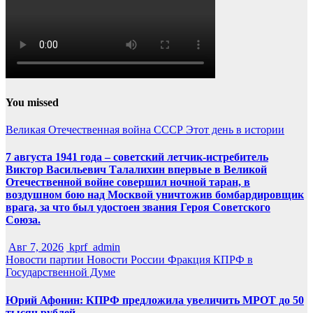
You missed
Великая Отечественная война
СССР
Этот день в истории
7 августа 1941 года – советский летчик-истребитель
Виктор Васильевич Талалихин впервые в Великой
Отечественной войне совершил ночной таран, в
воздушном бою над Москвой уничтожив бомбардировщик
врага, за что был удостоен звания Героя Советского
Союза.
Авг 7, 2026
kprf_admin
Новости партии
Новости России
Фракция КПРФ в
Государственной Думе
Юрий Афонин: КПРФ предложила увеличить МРОТ до 50
тысяч рублей