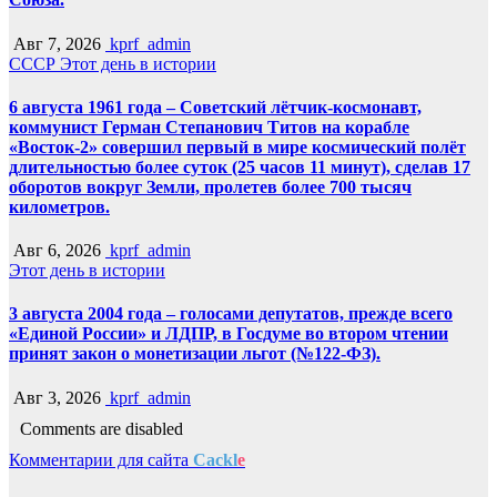
Авг 7, 2026
kprf_admin
СССР
Этот день в истории
6 августа 1961 года – Советский лётчик-космонавт,
коммунист Герман Степанович Титов на корабле
«Восток-2» совершил первый в мире космический полёт
длительностью более суток (25 часов 11 минут), сделав 17
оборотов вокруг Земли, пролетев более 700 тысяч
километров.
Авг 6, 2026
kprf_admin
Этот день в истории
3 августа 2004 года – голосами депутатов, прежде всего
«Единой России» и ЛДПР, в Госдуме во втором чтении
принят закон о монетизации льгот (№122-ФЗ).
Авг 3, 2026
kprf_admin
Comments are disabled
Комментарии для сайта
Cackl
e