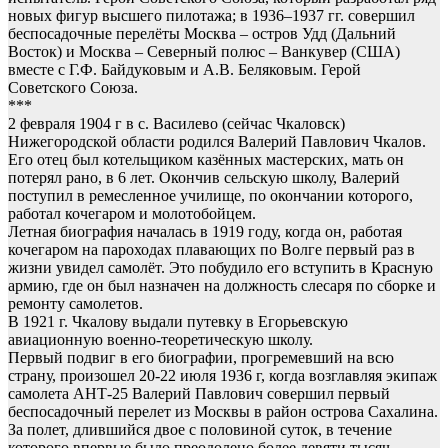
новых фигур высшего пилотажа; в 1936–1937 гг. совершил
беспосадочные перелёты Москва – остров Удд (Дальний
Восток) и Москва – Северный полюс – Ванкувер (США)
вместе с Г.Ф. Байдуковым и А.В. Беляковым. Герой
Советского Союза.
***
2 февраля 1904 г в с. Василево (сейчас Чкаловск)
Нижегородской области родился Валерий Павлович Чкалов.
Его отец был котельщиком казённых мастерских, мать он
потерял рано, в 6 лет. Окончив сельскую школу, Валерий
поступил в ремесленное училище, по окончании которого,
работал кочегаром и молотобойцем.
Летная биография началась в 1919 году, когда он, работая
кочегаром на пароходах плавающих по Волге первый раз в
жизни увидел самолёт. Это побудило его вступить в Красную
армию, где он был назначен на должность слесаря по сборке и
ремонту самолетов.
В 1921 г. Чкалову выдали путевку в Егорьевскую
авиационную военно-теоретическую школу.
Первый подвиг в его биографии, прогремевший на всю
страну, произошел 20-22 июля 1936 г, когда возглавляя экипаж
самолета АНТ-25 Валерий Павлович совершил первый
беспосадочный перелет из Москвы в район острова Сахалина.
За полет, длившийся двое с половиной суток, в течение
которого впервые было преодолено более девяти тысяч