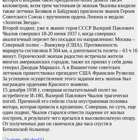
километров, всем трем частникам (в экипаж Чкалова входили
также летчики Беляков и Байдуков) присвоили звания Героев
Советского Союза с вручением ордена Ленина и медали
«Золотая Звезда».
Второй подвиг, уже в звание героя СССР Валерий Павлович
Чкалов совершил 18-20 июня 1937 г, когда совершил
аналогичный перелет без посадки по направлению: Москва –
Северный полюс – Ванкувер (США). Протяженность
маршрута составляла 8 504 км, а длительность полета – 63 ч 16
минут. Героический экипаж радостно встречали жители
многих американских городов, также их принял у себя дома
генерал Джордж Маршалл. А в Вашингтоне советских
летчиков приветствовал президент США Франклин Рузвельт.
За успешное осуществление этого задания весь экипаж был
награжден орденами Красного знамени.
15 декабря 1938 г, совершая испытательный полет на
истребителе И-180, Валерий Павлович Чкалов трагически
погиб. Причиной его гибели стала неустранимая поломка
мотора, которая привела к крушению. Совершая, по сути, еще
один подвиг, Чкалов старался отвести падение от жилых
построек, в результате чего врезался в высоковольтную опору.
От полученных ран он скончался два часа спустя в
Боткинской больнице.