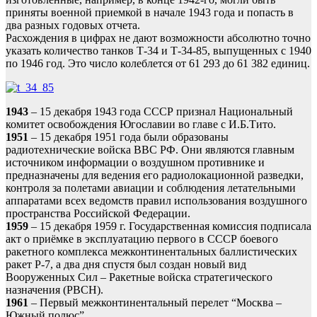
приняты военной приемкой в начале 1943 года и попасть в
два разных годовых отчета.
Расхождения в цифрах не дают возможности абсолютно точно
указать количество танков Т-34 и Т-34-85, выпущенных с 1940
по 1946 год. Это число колеблется от 61 293 до 61 382 единиц.
1943
– 15 декабря 1943 года СССР признал Национальный
комитет освобождения Югославии во главе с И.Б.Тито.
1951
– 15 декабря 1951 года были образованы
радиотехнические войска ВВС РФ. Они являются главным
источником информации о воздушном противнике и
предназначены для ведения его радиолокационной разведки,
контроля за полетами авиации и соблюдения летательными
аппаратами всех ведомств правил использования воздушного
пространства Российской Федерации.
1959
– 15 декабря 1959 г. Государственная комиссия подписала
акт о приёмке в эксплуатацию первого в СССР боевого
ракетного комплекса межконтинентальных баллистических
ракет Р-7, а два дня спустя был создан новый вид
Вооруженных Сил – Ракетные войска стратегического
назначения (РВСН).
1961
– Первый межконтинентальный перелет “Москва –
Южный полюс”…