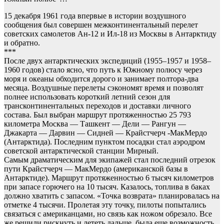
15 декабря 1961 года впервые в истории воздушного
сообщения был совершен межконтинентальный перелет
советских самолетов Ан-12 и Ил-18 из Москвы в Антарктиду
и обратно.
***
После двух антарктических экспедиций (1955–1957 и 1958–
1960 годов) стало ясно, что путь к Южному полюсу через
моря и океаны обходится дорого и занимает полтора-два
месяца. Воздушные перелеты сэкономят время и позволят
полнее использовать короткий летний сезон для
трансконтинентальных переходов и доставки личного
состава. Был выбран маршрут протяженностью 25 793
километра Москва — Ташкент — Дели — Рангун —
Джакарта — Дарвин — Сидней — Крайстчерч -МакМердо
(Антарктида). Последним пунктом посадки стал аэродром
советской антарктической станции Мирный.
Самым драматическим для экипажей стал последний отрезок
пути Крайстчерч — МакМердо (американской базы в
Антарктиде). Маршрут протяженностью 6 тысяч километров
при запасе горючего на 10 тысяч. Казалось, топлива в баках
должно хватить с запасом. «Точка возврата» планировалась на
отметке 4 тысячи. Пролетая эту точку, пилоты попытались
связаться с американцами, но связь как ножом обрезало. Все
же решили рискнуть и лететь дальше, была еще возможность