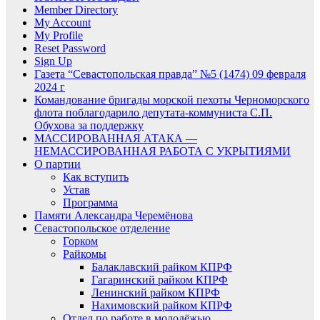
Member Directory
My Account
My Profile
Reset Password
Sign Up
Газета “Севастопольская правда” №5 (1474) 09 февраля
2024 г
Командование бригады морской пехоты Черноморского
флота поблагодарило депутата-коммуниста С.П.
Обухова за поддержку
МАССИРОВАННАЯ АТАКА —
НЕМАССИРОВАННАЯ РАБОТА С УКРЫТИЯМИ
О партии
Как вступить
Устав
Программа
Памяти Александра Черемёнова
Севастопольское отделение
Горком
Райкомы
Балаклавский райком КПРФ
Гагаринский райком КПРФ
Ленинский райком КПРФ
Нахимовский райком КПРФ
Отдел по работе в молодёжью