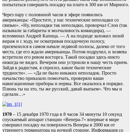
попытаться совершить посадку на плато в 300 км от Мирного.
Через пару с половиной часов в эфире появились
американцы: «Простите, у нас технические неполадки со
связью». «Ну, неполадки так неполадки, проворчал Слон (так
называли за габариты и молчаливость командира), —
вспоминал Андрей Капица. — А на подходе заложил лихой
вираж и с ходу, не осматривая посадочную полосу,
приземлился в самом начале ледяной полосы, далеко от того
места, где его ждали американцы. Потом подрулил, и хозяева
встретили его ревом восторга. Такой посадки здесь никто
никогда не видел. Вечером они устроили в нашу честь прием.
Зайдя к радистам, я спросил, какие были технические
трудности». — «Да не было никаких неполадок. Просто
начальство приказало помолчать, проверяло ваши
навигационные приборы и нервы. Все оказалось в порядке.
Плюнь ты на это, ты же русский, давай выпьем». Что мы и
сделали…»
1970
– 15 декабря 1970 года в 8 часов 34 минуты 10 секунд
спускаемый аппарат станции «Венера-7» впервые в мире
совершил посадку на поверхность Венеры в 2000 км от
утреннего терминатора на ночной стороне. Информация со