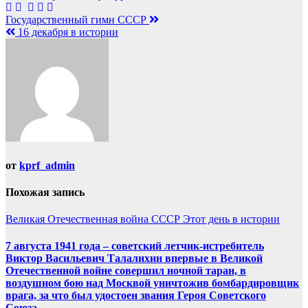
Навигация
Государственный гимн СССР
16 декабря в истории
по
записям
от
kprf_admin
Похожая запись
Великая Отечественная война
СССР
Этот день в истории
7 августа 1941 года – советский летчик-истребитель
Виктор Васильевич Талалихин впервые в Великой
Отечественной войне совершил ночной таран, в
воздушном бою над Москвой уничтожив бомбардировщик
врага, за что был удостоен звания Героя Советского
Союза.