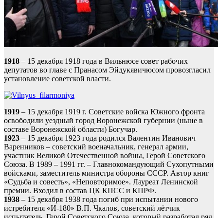
1918
– 15 декабря 1918 года в Вильнюсе совет рабочих
депутатов во главе с Пранасом Эйдукявичюсом провозгласил
установление советской власти.
1919
– 15 декабря 1919 г. Советские войска Южного фронта
освободили уездный город Воронежской губернии (ныне в
составе Воронежской области) Богучар.
1923
– 15 декабря 1923 года родился Валентин Иванович
Варенников – советский военачальник, генерал армии,
участник Великой Отечественной войны, Герой Советского
Союза. В 1989 – 1991 гг. – Главнокомандующий Сухопутными
войсками, заместитель министра обороны СССР. Автор книг
«Судьба и совесть», «Неповторимое». Лауреат Ленинской
премии. Входил в состав ЦК КПСС и КПРФ.
1938
– 15 декабря 1938 года погиб при испытании нового
истребителя «И-180» В.П. Чкалов, советский лётчик–
испытатель. Герой Советского Союза, который разработал ряд