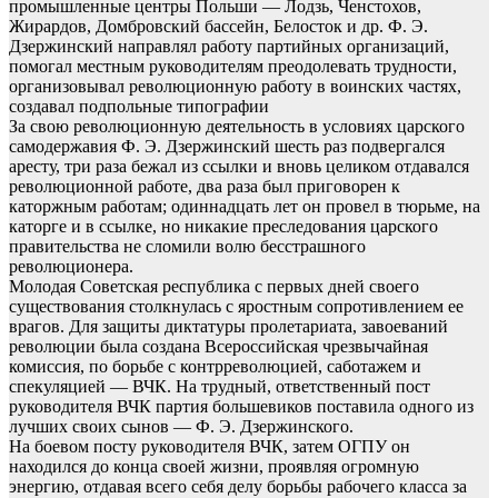
промышленные центры Польши — Лодзь, Ченстохов,
Жирардов, Домбровский бассейн, Белосток и др. Ф. Э.
Дзержинский направлял работу партийных организаций,
помогал местным руководителям преодолевать трудности,
организовывал революционную работу в воинских частях,
создавал подпольные типографии
За свою революционную деятельность в условиях царского
самодержавия Ф. Э. Дзержинский шесть раз подвергался
аресту, три раза бежал из ссылки и вновь целиком отдавался
революционной работе, два раза был приговорен к
каторжным работам; одиннадцать лет он провел в тюрьме, на
каторге и в ссылке, но никакие преследования царского
правительства не сломили волю бесстрашного
революционера.
Молодая Советская республика с первых дней своего
существования столкнулась с яростным сопротивлением ее
врагов. Для защиты диктатуры пролетариата, завоеваний
революции была создана Всероссийская чрезвычайная
комиссия, по борьбе с контрреволюцией, саботажем и
спекуляцией — ВЧК. На трудный, ответственный пост
руководителя ВЧК партия большевиков поставила одного из
лучших своих сынов — Ф. Э. Дзержинского.
На боевом посту руководителя ВЧК, затем ОГПУ он
находился до конца своей жизни, проявляя огромную
энергию, отдавая всего себя делу борьбы рабочего класса за