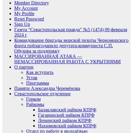
Member Directory
My Account
My Profile
Reset Password
Sign Up
Газета “Севастопольская правда” №5 (1474) 09 февраля
2024 г
Командование бригады морской пехоты Черноморского
флота поблагодарило депутата-коммуниста С.П.
Обухова за поддержку
МАССИРОВАННАЯ АТАКА —
НЕМАССИРОВАННАЯ РАБОТА С УКРЫТИЯМИ
О партии
Как вступить
Устав
Программа
Памяти Александра Черемёнова
Севастопольское отделение
Горком
Райкомы
Балаклавский райком КПРФ
Гагаринский райком КПРФ
Ленинский райком КПРФ
Нахимовский райком КПРФ
Отдел по работе в молодёжью