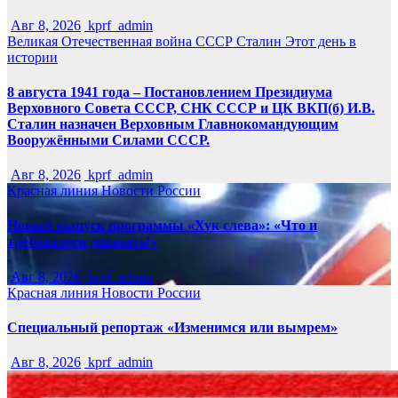
Авг 8, 2026
kprf_admin
Великая Отечественная война
СССР
Сталин
Этот день в
истории
8 августа 1941 года – Постановлением Президиума
Верховного Совета СССР, СНК СССР и ЦК ВКП(б) И.В.
Сталин назначен Верховным Главнокомандующим
Вооружёнными Силами СССР.
Авг 8, 2026
kprf_admin
Красная линия
Новости России
Новый выпуск программы «Хук слева»: «Что и
требовалось доказать!»
Авг 8, 2026
kprf_admin
Красная линия
Новости России
Специальный репортаж «Изменимся или вымрем»
Авг 8, 2026
kprf_admin