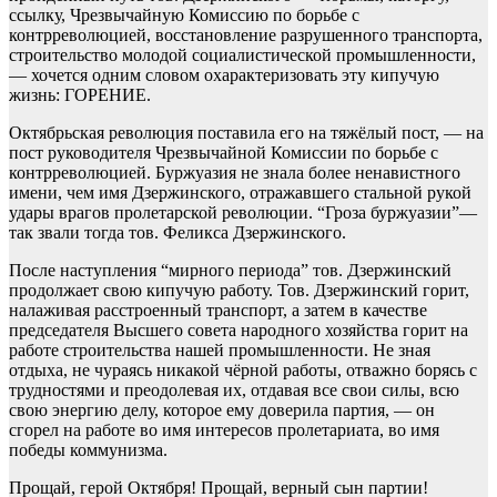
ссылку, Чрезвычайную Комиссию по борьбе с
контрреволюцией, восстановление разрушенного транспорта,
строительство молодой социалистической промышленности,
— хочется одним словом охарактеризовать эту кипучую
жизнь: ГОРЕНИЕ.
Октябрьская революция поставила его на тяжёлый пост, — на
пост руководителя Чрезвычайной Комиссии по борьбе с
контрреволюцией. Буржуазия не знала более ненавистного
имени, чем имя Дзержинского, отражавшего стальной рукой
удары врагов пролетарской революции. “Гроза буржуазии”—
так звали тогда тов. Феликса Дзержинского.
После наступления “мирного периода” тов. Дзержинский
продолжает свою кипучую работу. Тов. Дзержинский горит,
налаживая расстроенный транспорт, а затем в качестве
председателя Высшего совета народного хозяйства горит на
работе строительства нашей промышленности. Не зная
отдыха, не чураясь никакой чёрной работы, отважно борясь с
трудностями и преодолевая их, отдавая все свои силы, всю
свою энергию делу, которое ему доверила партия, — он
сгорел на работе во имя интересов пролетариата, во имя
победы коммунизма.
Прощай, герой Октября! Прощай, верный сын партии!