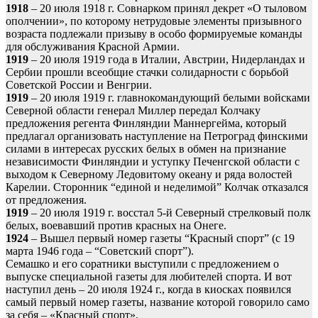
1918
– 20 июля 1918 г. Совнарком принял декрет «О тыловом
ополчении», по которому нетрудовые элементы призывного
возраста подлежали призыву в особо формируемые команды
для обслуживания Красной Армии.
1919
– 20 июля 1919 года в Италии, Австрии, Нидерландах и
Сербии прошли всеобщие стачки солидарности с борьбой
Советской России и Венгрии.
1919
– 20 июля 1919 г. главнокомандующий белыми войсками
Северной области генерал Миллер передал Колчаку
предложения регента Финляндии Маннергейма, который
предлагал организовать наступление на Петроград финскими
силами в интересах русских белых в обмен на признание
независимости Финляндии и уступку Печенгской области с
выходом к Северному Ледовитому океану и ряда волостей
Карелии. Сторонник “единой и неделимой” Колчак отказался
от предложения.
1919
– 20 июля 1919 г. восстал 5-й Северный стрелковый полк
белых, воевавший против красных на Онеге.
1924
– Вышел первый номер газеты “Красный спорт” (с 19
марта 1946 года – “Советский спорт”).
Семашко и его соратники выступили с предложением о
выпуске специальной газеты для любителей спорта. И вот
наступил день – 20 июля 1924 г., когда в киосках появился
самый первый номер газеты, название которой говорило само
за себя – «Красный спорт».