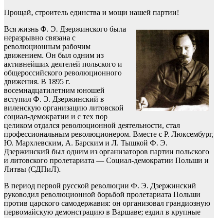
Прощай, строитель единства и мощи нашей партии!
Вся жизнь Ф. Э. Дзержинского была
неразрывно связана с
революционным рабочим
движением. Он был одним из
активнейших деятелей польского и
общероссийского революционного
движения. В 1895 г.
восемнадцатилетним юношей
вступил Ф. Э. Дзержинский в
виленскую организацию литовской
социал-демократии и с тех пор
целиком отдался революционной деятельности, стал
профессиональным революционером. Вместе с Р. Люксембург,
Ю. Мархлевским, А. Барским и Л. Тышкой Ф. Э.
Дзержинский был одним из организаторов партии польского
и литовского пролетариата — Социал-демократии Польши и
Литвы (СДПиЛ).
В период первой русской революции Ф. Э. Дзержинский
руководил революционной борьбой пролетариата Польши
против царского самодержавия: он организовал грандиозную
первомайскую демонстрацию в Варшаве; ездил в крупные