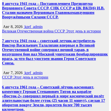
8 августа 1941 года – Постановлением Президиума
Верховного Совета СССР, СНК СССР и ЦК ВКП(б) И.В.
Сталин назначен Верховным Главнокомандующим
Вооружёнными Силами СССР.
Авг 8, 2026
kprf_admin
Великая Отечественная война
СССР
Этот день в истории
7 августа 1941 года – советский летчик-истребитель
Виктор Васильевич Талалихин впервые в Великой
Отечественной войне совершил ночной таран, в
воздушном бою над Москвой уничтожив бомбардировщик
врага, за что был удостоен звания Героя Советского
Союза.
Авг 7, 2026
kprf_admin
СССР
Этот день в истории
6 августа 1961 года – Советский лётчик-космонавт,
коммунист Герман Степанович Титов на корабле
«Восток-2» совершил первый в мире космический полёт
длительностью более суток (25 часов 11 минут), сделав 17
оборотов вокруг Земли, пролетев более 700 тысяч
километров.