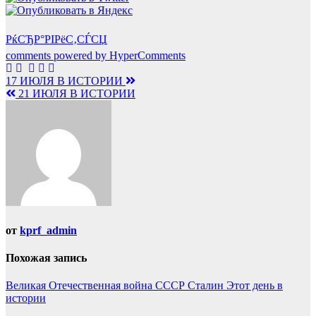
РќСЂР°РІРёС‚СЃСЏ
comments powered by HyperComments
Навигация
17 ИЮЛЯ В ИСТОРИИ
21 ИЮЛЯ В ИСТОРИИ
по
записям
от
kprf_admin
Похожая запись
Великая Отечественная война
СССР
Сталин
Этот день в
истории