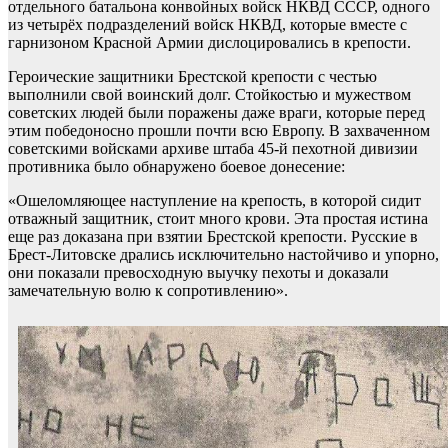
отдельного батальона конвойных войск НКВД СССР, одного
из четырёх подразделений войск НКВД, которые вместе с
гарнизоном Красной Армии дислоцировались в крепости.
Героические защитники Брестской крепости с честью
выполнили свой воинский долг. Стойкостью и мужеством
советских людей были поражены даже враги, которые перед
этим победоносно прошли почти всю Европу. В захваченном
советскими войсками архиве штаба 45-й пехотной дивизии
противника было обнаружено боевое донесение:
«Ошеломляющее наступление на крепость, в которой сидит
отважный защитник, стоит много крови. Эта простая истина
еще раз доказана при взятии Брестской крепости. Русские в
Брест-Литовске дрались исключительно настойчиво и упорно,
они показали превосходную выучку пехоты и доказали
замечательную волю к сопротивлению».