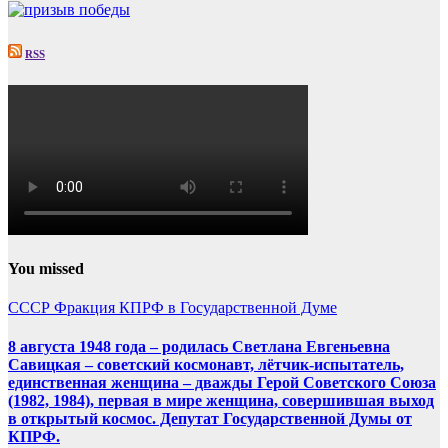
RSS
You missed
СССР
Фракция КПРФ в Государственной Думе
8 августа 1948 года – родилась Светлана Евгеньевна
Савицкая – советский космонавт, лётчик-испытатель,
единственная женщина – дважды Герой Советского Союза
(1982, 1984), первая в мире женщина, совершившая выход
в открытый космос. Депутат Государственной Думы от
КПРФ.