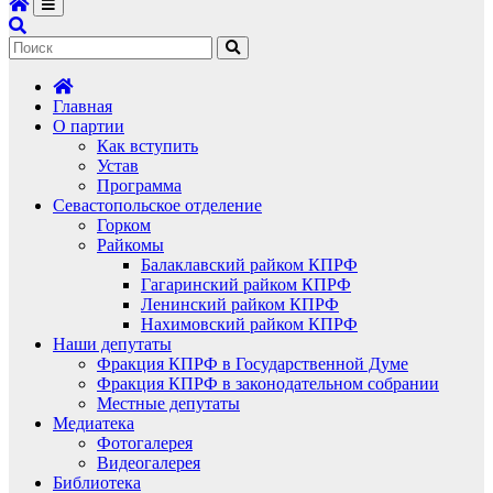
Главная
О партии
Как вступить
Устав
Программа
Севастопольское отделение
Горком
Райкомы
Балаклавский райком КПРФ
Гагаринский райком КПРФ
Ленинский райком КПРФ
Нахимовский райком КПРФ
Наши депутаты
Фракция КПРФ в Государственной Думе
Фракция КПРФ в законодательном собрании
Местные депутаты
Медиатека
Фотогалерея
Видеогалерея
Библиотека