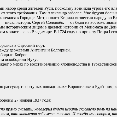
ый набор среди жителей Руси, поскольку возникла угроза его вл
 от этого требования. Там Александр заболел. Уже будучи больн
скончался в Городце. Митрополит Кирилл возвестил народу во Вл
 — писал историк Сергей Соловьёв, — от беды на востоке, знаме
ным историческим лицом в древней истории от Мономаха до Дон
ом монастыре во Владимире. В 1724 году по приказу Петра I е
орглись в Одесский порт.
между державами Антанты и Болгарией.
ободили Бобров.
нта освободили Нукус.
екрет о мерах по восстановлению хлопководства в Туркестанско
о рассуждать о «тупых лошадниках» Ворошилове и Будённом, к
ороны 27 ноября 1937 года:
жно прямо сказать; кавалерия будет играть скромную роль на н
ом, что кавалерия всё смела, снесла». И «когда мы говорим, ч