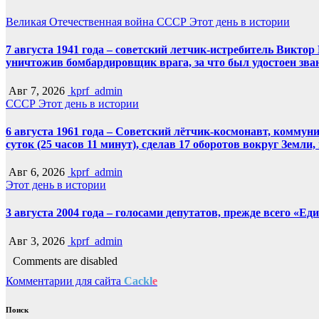
Великая Отечественная война
СССР
Этот день в истории
7 августа 1941 года – советский летчик-истребитель Викт
уничтожив бомбардировщик врага, за что был удостоен зва
Авг 7, 2026
kprf_admin
СССР
Этот день в истории
6 августа 1961 года – Советский лётчик-космонавт, комму
суток (25 часов 11 минут), сделав 17 оборотов вокруг Земли
Авг 6, 2026
kprf_admin
Этот день в истории
3 августа 2004 года – голосами депутатов, прежде всего «Е
Авг 3, 2026
kprf_admin
Comments are disabled
Комментарии для сайта
Cackl
e
Поиск