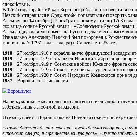
спокойствие.
В 1262 году сарайский хан Берке потребовал произвести военн
Невский отправился в Орду, чтобы попытаться отговорить хана
Алексия, он 14 ноября (27 ноября по новому стилю) 1263 года 
яко заиде солнце Русской земли». «Соблюдение Русской земли,
Александру славную память на Руси и сделали его самым вид
Изначально Александр Невский был похоронен в Рождественск
монастырь (с 1797 года — лавра) в Санкт-Петербурге.
1918
– 27 ноября 1918 г. корабли англо-француаской эскадры вт
1919
– 27 ноября 1919 г. заключен Нейиский мирный договор 
1919
– 27 ноября 1919 г. Советские войска Южного фронта осв
1919
– 27 ноября 1919 г. Советские войска Туркестанского фро
1920
– 27 ноября 1920 г. Совет Народных Комиссаров принял д
1937
– Ворошилов о кавалерии…
Наши кухонные мыслители-интеллигенты очень любят глумлив
заботясь лишь о любимой кавалерии.
Из выступления Ворошилова на Военном совете при наркоме об
«Прямо должен об этом сказать, очень больно говорить, а ну
вспомогательную, и третьестепенную роль»; «нужно забыть о т