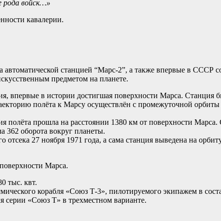
е рода войск…»
енности кавалерии.
са автоматической станцией “Марс-2”, а также впервые в СССР 
искусственным предметом на планете.
ия, впервые в истории достигшая поверхности Марса. Станция б
раекторию полёта к Марсу осуществлён с промежуточной орбиты 
рия полёта прошла на расстоянии 1380 км от поверхности Марса
а 362 оборота вокруг планеты.
 отсека 27 ноября 1971 года, а сама станция выведена на орби
 поверхности Марса.
0 тыс. квт.
смического корабля «Союз Т-3», пилотируемого экипажем в сост
ля серии «Союз Т» в трехместном варианте.