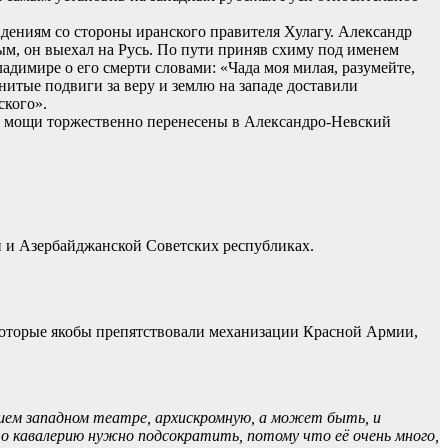
адениям со стороны иранского правителя Хулагу. Александр
ым, он выехал на Русь. По пути приняв схиму под именем
адимире о его смерти словами: «Чада моя милая, разумейте,
нитые подвиги за веру и землю на западе доставили
ского».
го мощи торжественно перенесены в Александро-Невский
й и Азербайджанской Советских республиках.
оторые якобы препятствовали механизации Красной Армии,
ашем западном театре, архискромную, а может быть, и
то кавалерию нужно подсократить, потому что её очень много,