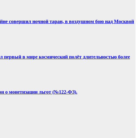
ойне совершил ночной таран, в воздушном бою над Москвой
ил первый в мире космический полёт длительностью более
он о монетизации льгот (№122-ФЗ).