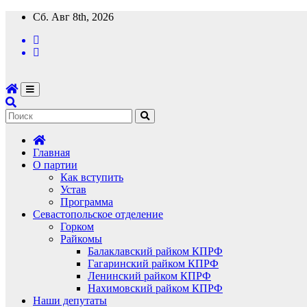
Перейти
Сб. Авг 8th, 2026
к
содержимому
Главная
О партии
Как вступить
Устав
Программа
Севастопольское отделение
Горком
Райкомы
Балаклавский райком КПРФ
Гагаринский райком КПРФ
Ленинский райком КПРФ
Нахимовский райком КПРФ
Наши депутаты