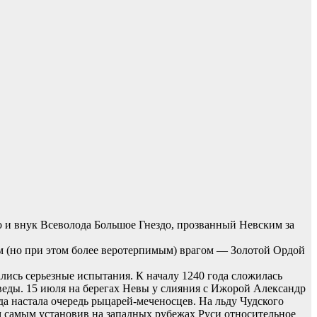
го и внук Всеволода Большое Гнездо, прозванный Невским за
м (но при этом более веротерпимым) врагом — Золотой Ордой
лись серьезные испытания. К началу 1240 года сложилась
веды. 15 июля на берегах Невы у слияния с Ижорой Александр
да настала очередь рыцарей-меченосцев. На льду Чудского
ем самым установив на западных рубежах Руси относительное