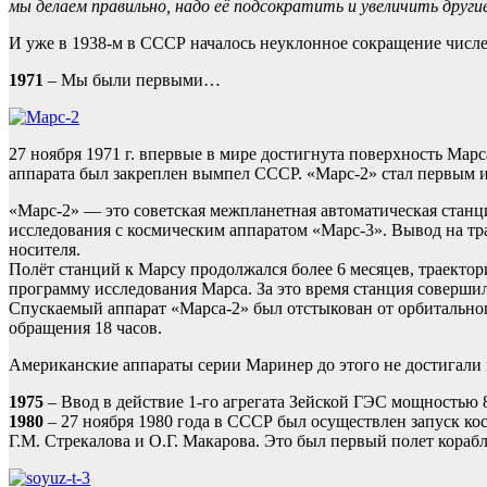
мы делаем правильно, надо её подсократить и увеличить други
И уже в 1938-м в СССР началось неуклонное сокращение числ
1971
– Мы были первыми…
27 ноября 1971 г. впервые в мире достигнута поверхность Мар
аппарата был закреплен вымпел СССР. «Марс-2» стал первым 
«Марс-2» — это советская межпланетная автоматическая станц
исследования с космическим аппаратом «Марс-3». Вывод на т
носителя.
Полёт станций к Марсу продолжался более 6 месяцев, траекто
программу исследования Марса. За это время станция совершил
Спускаемый аппарат «Марса-2» был отстыкован от орбитального
обращения 18 часов.
Американские аппараты серии Маринер до этого не достигали
1975
– Ввод в действие 1-го агрегата Зейской ГЭС мощностью 8
1980
– 27 ноября 1980 года в СССР был осуществлен запуск ко
Г.М. Стрекалова и О.Г. Макарова. Это был первый полет кораб