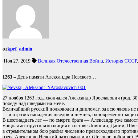
от
kprf_admin
Ноя 27, 2019
Великая Отечественная Война
,
История СССР
1263
– День памяти Александра Невского…
27 ноября 1263 года скончался Александр Ярославович (род. 3
победу над шведами на Неве.
Величайший русский полководец и дипломат, за всю жизнь не
— и отразив нападения шведов и немцев, одновременно защити
В шестнадцать лет — по смерти брата — Александр уже самосто
мощная антирусская коалиция в составе Ливонии, Дании, Швец
в стремительном бою разбил численно превосходящего противни
озера Александр Невский разгромил и их (Ледовое побоище). В