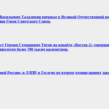
ор Васильевич Талалихин впервые в Великой Отечественной в
ния Героя Советского Союза.
нист Герман Степанович Титов на корабле «Восток-2» соверш
, пролетев более 700 тысяч километров.
диной России» и ЛДПР, в Госдуме во втором чтении принят зак