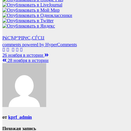
РќСЂР°РІРёС‚СЃСЏ
comments powered by HyperComments
Навигация
26 ноября в истории
28 ноября в истории
по
записям
от
kprf_admin
Похожая запись