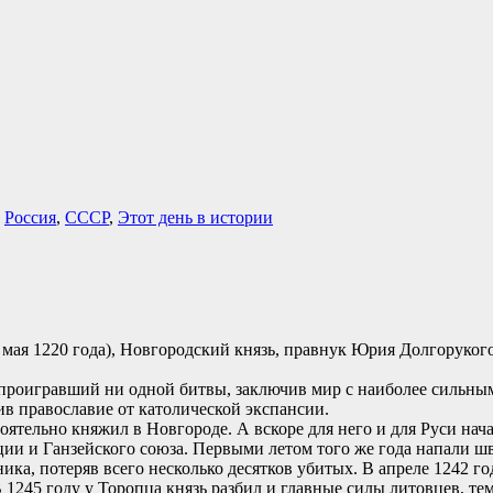
,
Россия
,
СССР
,
Этот день в истории
0 мая 1220 года), Новгородский князь, правнук Юрия Долгоруко
 проигравший ни одной битвы, заключив мир с наиболее сильны
в православие от католической экспансии.
ятельно княжил в Новгороде. А вскоре для него и для Руси нача
ии и Ганзейского союза. Первыми летом того же года напали ш
ка, потеряв всего несколько десятков убитых. В апреле 1242 го
 1245 году у Торопца князь разбил и главные силы литовцев, т