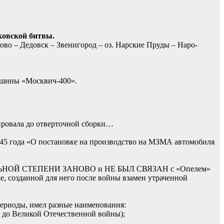
ковской битвы.
во – Дедовск – Звенигород – оз. Нарские Пруды – Наро-
машины «Москвич-400».
дировала до отверточной сборки…
1945 года «О постановке на производство на МЗМА автомобиля
ТЕЛЬНОЙ СТЕПЕНИ ЗАНОВО и НЕ БЫЛ СВЯЗАН с «Опелем»
зданной для него после войны взамен утраченной
ериоды, имел разные наименования:
 до Великой Отечественной войны);