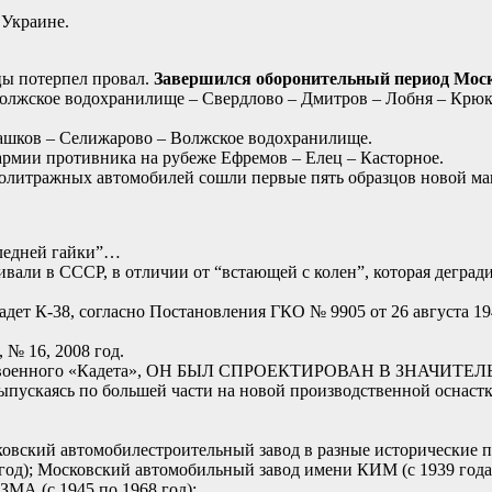
 Украине.
ицы потерпел провал.
Завершился оборонительный период Мос
олжское водохранилище – Свердлово – Дмитров – Лобня – Крюко
ашков – Селижарово – Волжское водохранилище.
армии противника на рубеже Ефремов – Елец – Касторное.
малолитражных автомобилей сошли первые пять образцов новой 
следней гайки”…
ивали в СССР, в отличии от “встающей с колен”, которая дегра
-Кадет К-38, согласно Постановления ГКО № 9905 от 26 августа 
 № 16, 2008 год.
Ю довоенного «Кадета», ОН БЫЛ СПРОЕКТИРОВАН В ЗНАЧИ
о большей части на новой производственной оснастке, со
овский автомобилестроительный завод в разные исторические п
год); Московский автомобильный завод имени КИМ (с 1939 года
А (c 1945 по 1968 год);