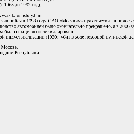
1968 до 1992 год);
azlk.ru/history.html
разившийся в 1998 году. ОАО «Москвич» практически лишилось о
зводство автомобилей было окончательно прекращено, а в 2006 
тва было официально ликвидировано…
й индустриализации (1930), убит в ходе позорной путинской де
 Москве.
родной Республики.