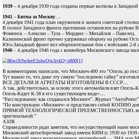
1939
– 4 декабря 1939 года созданы первые колхозы в Западной
1941
–
Битва за Москву
…
4 декабря 1941 года план окружения и захвата советской стол
В полосе Западного фронта противник остановлен на рубеже В
Фоминск – Алексин – Тула – Мордвес – Михайлов – Павелец.
Калининский фронт прочно удерживал оборону на рубеже Ост
Юго-Западный фронт вел оборонительные бои с войсками 2-й 
1946
– 4 декабря 1946 года с конвейера Московского завода 
В комментариях написали, что Москвич-400 это “Опель до по
Тут важно то, что даже эту самую “последнюю гайку” изготавл
ВСЕ ДЕТАЛИ И АГРЕГАТЫ ИЗГОТОВЛЕНЫ В СССР…
А так, действительно, за основу этого автомобиля взят Опель
Опель-Кадет К-38 в его существующем виде»…
“Расследование: как создавался Москвич”. Журнал “АвтоРевю”,
“По конструкции «Москвич» и представлял собой КОПИ
ПРЯМОЙ ТЕХНОЛОГИЧЕСКОЙ ПРЕЕМСТВЕННОСТЬЮ, выпускаясь п
оригинальной.”
АЗЛК
Справедливости ради заметим, что несуществующий ныне моск
Московский автосборочный завод имени КИМ (с 1930 по 1939 
Московский завод малолитражных автомобилей — ЗМА или МЗМ