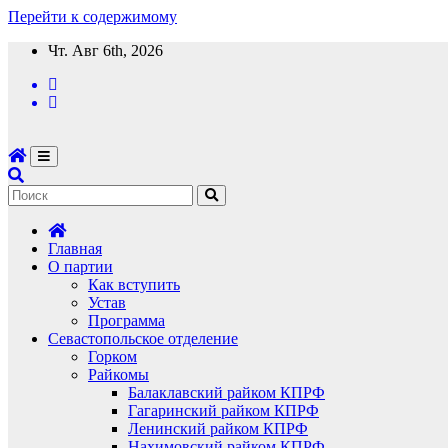
Перейти к содержимому
Чт. Авг 6th, 2026
Главная
О партии
Как вступить
Устав
Программа
Севастопольское отделение
Горком
Райкомы
Балаклавский райком КПРФ
Гагаринский райком КПРФ
Ленинский райком КПРФ
Нахимовский райком КПРФ