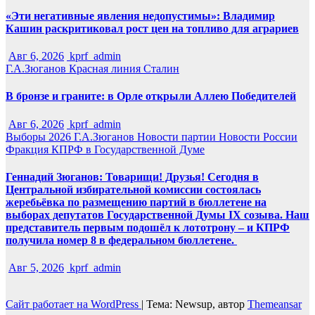
«Эти негативные явления недопустимы»: Владимир
Кашин раскритиковал рост цен на топливо для аграриев
Авг 6, 2026
kprf_admin
Г.А.Зюганов
Красная линия
Сталин
В бронзе и граните: в Орле открыли Аллею Победителей
Авг 6, 2026
kprf_admin
Выборы 2026
Г.А.Зюганов
Новости партии
Новости России
Фракция КПРФ в Государственной Думе
Геннадий Зюганов: Товарищи! Друзья! Сегодня в
Центральной избирательной комиссии состоялась
жеребьёвка по размещению партий в бюллетене на
выборах депутатов Государственной Думы IX созыва. Наш
представитель первым подошёл к лототрону – и КПРФ
получила номер 8 в федеральном бюллетене.
Авг 5, 2026
kprf_admin
Сайт работает на WordPress
|
Тема: Newsup, автор
Themeansar