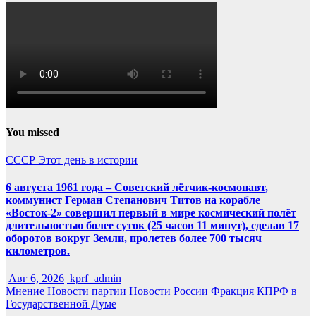
You missed
СССР
Этот день в истории
6 августа 1961 года – Советский лётчик-космонавт,
коммунист Герман Степанович Титов на корабле
«Восток-2» совершил первый в мире космический полёт
длительностью более суток (25 часов 11 минут), сделав 17
оборотов вокруг Земли, пролетев более 700 тысяч
километров.
Авг 6, 2026
kprf_admin
Мнение
Новости партии
Новости России
Фракция КПРФ в
Государственной Думе