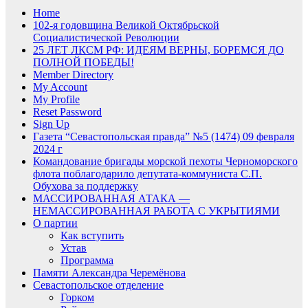
Home
102-я годовщина Великой Октябрьской
Социалистической Революции
25 ЛЕТ ЛКСМ РФ: ИДЕЯМ ВЕРНЫ, БОРЕМСЯ ДО
ПОЛНОЙ ПОБЕДЫ!
Member Directory
My Account
My Profile
Reset Password
Sign Up
Газета “Севастопольская правда” №5 (1474) 09 февраля
2024 г
Командование бригады морской пехоты Черноморского
флота поблагодарило депутата-коммуниста С.П.
Обухова за поддержку
МАССИРОВАННАЯ АТАКА —
НЕМАССИРОВАННАЯ РАБОТА С УКРЫТИЯМИ
О партии
Как вступить
Устав
Программа
Памяти Александра Черемёнова
Севастопольское отделение
Горком