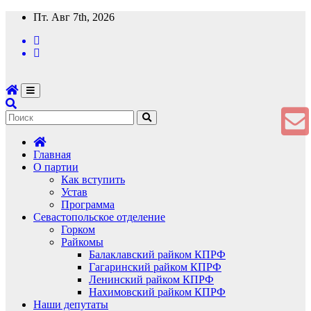
Перейти
Пт. Авг 7th, 2026
к
содержимому
Главная
О партии
Как вступить
Устав
Программа
Севастопольское отделение
Горком
Райкомы
Балаклавский райком КПРФ
Гагаринский райком КПРФ
Ленинский райком КПРФ
Нахимовский райком КПРФ
Наши депутаты