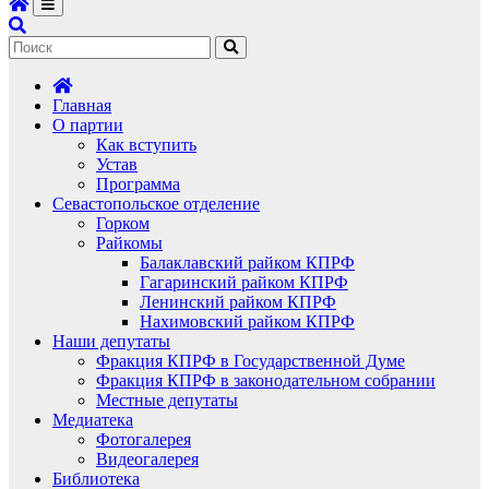
Главная
О партии
Как вступить
Устав
Программа
Севастопольское отделение
Горком
Райкомы
Балаклавский райком КПРФ
Гагаринский райком КПРФ
Ленинский райком КПРФ
Нахимовский райком КПРФ
Наши депутаты
Фракция КПРФ в Государственной Думе
Фракция КПРФ в законодательном собрании
Местные депутаты
Медиатека
Фотогалерея
Видеогалерея
Библиотека