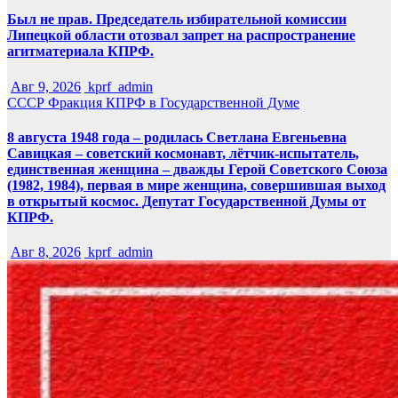
Был не прав. Председатель избирательной комиссии
Липецкой области отозвал запрет на распространение
агитматериала КПРФ.
Авг 9, 2026
kprf_admin
СССР
Фракция КПРФ в Государственной Думе
8 августа 1948 года – родилась Светлана Евгеньевна
Савицкая – советский космонавт, лётчик-испытатель,
единственная женщина – дважды Герой Советского Союза
(1982, 1984), первая в мире женщина, совершившая выход
в открытый космос. Депутат Государственной Думы от
КПРФ.
Авг 8, 2026
kprf_admin