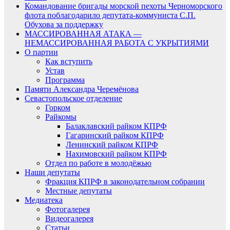
Командование бригады морской пехоты Черноморского
флота поблагодарило депутата-коммуниста С.П.
Обухова за поддержку
МАССИРОВАННАЯ АТАКА —
НЕМАССИРОВАННАЯ РАБОТА С УКРЫТИЯМИ
О партии
Как вступить
Устав
Программа
Памяти Александра Черемёнова
Севастопольское отделение
Горком
Райкомы
Балаклавский райком КПРФ
Гагаринский райком КПРФ
Ленинский райком КПРФ
Нахимовский райком КПРФ
Отдел по работе в молодёжью
Наши депутаты
Фракция КПРФ в законодательном собрании
Местные депутаты
Медиатека
Фотогалерея
Видеогалерея
Статьи