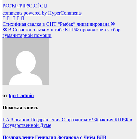
РќСЂР°РІРёС‚СЃСЏ
comments powered by HyperComments
Навигация
Стихийная свалка в СНТ “Рыбак” ликвидирована
В Севастопольском штабе КПРФ продолжается сбор
по
гуманитарной помощи
записям
от
kprf_admin
Похожая запись
Г.А.Зюганов
Поздравления
С праздником!
Фракция КПРФ в
Государственной Думе
Поздравление Геннадия Зюганова с Днём ВДВ