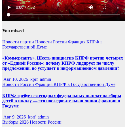
You missed
Новости партии
Новости России
Фракция КПРФ в
Государственной Думе
«Коммерсантъ». Шесть инициатив КПРФ против четырех
от «Единой России»: почему КПРФ лидирует по числу
предложений, но уступает в информационном давлении?
Авг 10, 2026
kprf_admin
Новости России
Фракция КПРФ в Государственной Думе
КПРФ требует ежегодных федеральных выплат на сборы
детей в школу — это последовательная линия фракции в
Госдуме
Авг 9, 2026
kprf_admin
Выборы 2026
Новости России