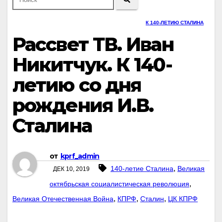
К 140-ЛЕТИЮ СТАЛИНА
Рассвет ТВ. Иван
Никитчук. К 140-
летию со дня
рождения И.В.
Сталина
от
kprf_admin
,
140-летие Сталина
Великая
ДЕК 10, 2019
,
октябрьская социалистическая революция
,
,
,
Великая Отечественная Война
КПРФ
Сталин
ЦК КПРФ