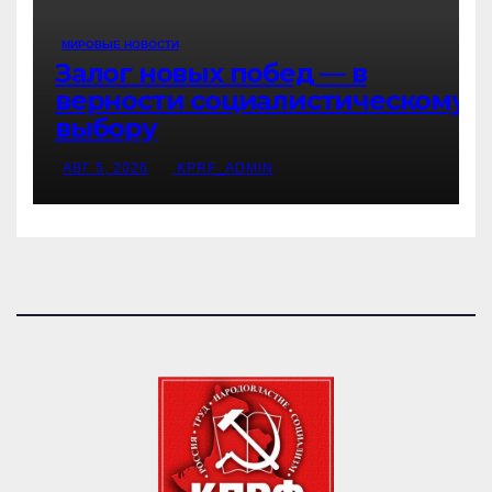
МИРОВЫЕ НОВОСТИ
Залог новых побед — в
верности социалистическому
выбору
АВГ 5, 2026
KPRF_ADMIN