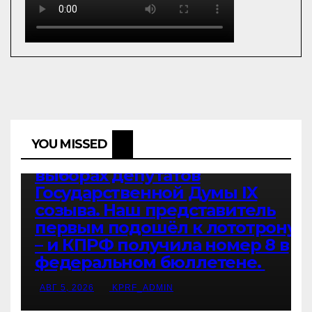
ВЫБОРЫ 2026
Г.А.ЗЮГАНОВ
НОВОСТИ ПАРТИИ
НОВОСТИ РОССИИ
ФРАКЦИЯ КПРФ В ГОСУДАРСТВЕННОЙ ДУМЕ
Геннадий Зюганов: Товарищи!
Друзья! Сегодня в
Центральной избирательной
комиссии состоялась
жеребьёвка по размещению
YOU MISSED
партий в бюллетене на
выборах депутатов
Государственной Думы IX
созыва. Наш представитель
первым подошёл к лототрону
– и КПРФ получила номер 8 в
федеральном бюллетене.
АВГ 5, 2026
KPRF_ADMIN