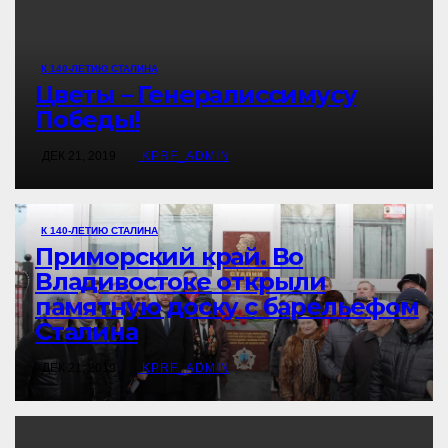
К 140-ЛЕТИЮ СТАЛИНА
Цветы – Генералиссимусу
Победы!
ДЕК 21, 2019
KPRF_ADMIN
К 140-ЛЕТИЮ СТАЛИНА
Приморский край. Во
Владивостоке открыли
памятную доску с барельефом
Сталина
ДЕК 21, 2019
KPRF_ADMIN