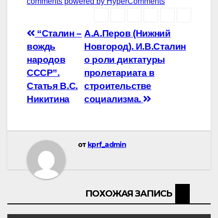
comments powered by HyperComments
Навигация
“Сталин –
А.А.Перов (Нижний
вождь
Новгород). И.В.Сталин
по
народов
о роли диктатуры
записям
СССР”.
пролетариата в
Статья В.С.
строительстве
Никитина
социализма.
от
kprf_admin
ПОХОЖАЯ ЗАПИСЬ