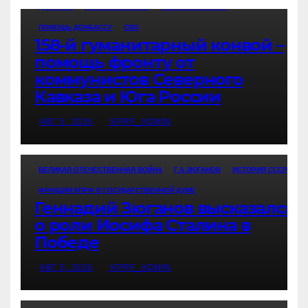
ДОНБАСС
НОВОСТИ ПАРТИИ
НОВОСТИ РОССИИ
ПОМОЩЬ ДОНБАССУ
СВО
158-й гуманитарный конвой –
помощь фронту от
коммунистов Северного
Кавказа и Юга России
АВГ 5, 2026
KPRF_ADMIN
ВЕЛИКАЯ ОТЕЧЕСТВЕННАЯ ВОЙНА
Г.А.ЗЮГАНОВ
ИСТОРИЯ СССР
ФРАКЦИЯ КПРФ В ГОСУДАРСТВЕННОЙ ДУМЕ
Геннадий Зюганов высказался
о роли Иосифа Сталина в
Победе
АВГ 5, 2026
KPRF_ADMIN