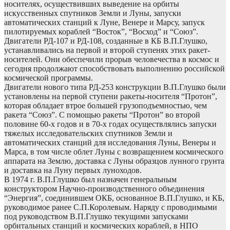
носителях, осуществивших выведение на орбиты
искусственных спутников Земли и Луны, запуски
автоматических станций к Луне, Венере и Марсу, запуск
пилотируемых кораблей “Восток”, “Восход” и “Союз”.
Двигатели РД-107 и РД-108, созданные в КБ В.П.Глушко,
устанавливались на первой и второй ступенях этих ракет-
носителей. Они обеспечили прорыв человечества в космос и
сегодня продолжают способствовать выполнению российской
космической программы.
Двигатели нового типа РД-253 конструкции В.П.Глушко были
установлены на первой ступени ракеты-носителя “Протон”,
которая обладает втрое большей грузоподъемностью, чем
ракета “Союз”. С помощью ракеты “Протон” во второй
половине 60-х годов и в 70-х годах осуществлялись запуски
тяжелых исследовательских спутников Земли и
автоматических станций для исследования Луны, Венеры и
Марса, в том числе облет Луны с возвращением космического
аппарата на Землю, доставка с Луны образцов лунного грунта
и доставка на Луну первых луноходов.
В 1974 г. В.П.Глушко был назначен генеральным
конструктором Научно-производственного объединения
“Энергия”, соединившем ОКБ, основанное В.П.Глушко, и КБ,
руководимое ранее С.П.Королевым. Наряду с проводимыми
под руководством В.П.Глушко текущими запусками
орбитальных станций и космических кораблей, в НПО