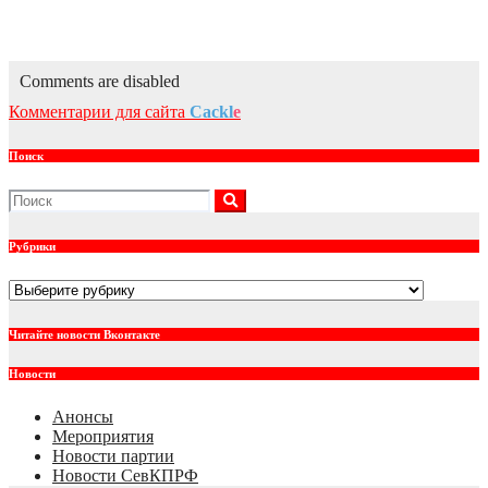
принят закон о монетизации льгот (№122-ФЗ).
Авг 3, 2026
kprf_admin
Comments are disabled
Комментарии для сайта
Cackl
e
Поиск
Рубрики
Рубрики
Читайте новости Вконтакте
Новости
Анонсы
Мероприятия
Новости партии
Новости СевКПРФ