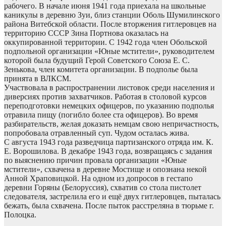
рабочего. В начале июня 1941 года приехала на школьные
каникулы в деревню Зуи, близ станции Оболь Шумилинского
района Витебской области. После вторжения гитлеровцев на
территорию СССР Зина Портнова оказалась на
оккупированной территории. С 1942 года член Обольской
подпольной организации «Юные мстители», руководителем
которой была будущий Герой Советского Союза Е. С.
Зенькова, член комитета организации. В подполье была
принята в ВЛКСМ.
Участвовала в распространении листовок среди населения и
диверсиях против захватчиков. Работая в столовой курсов
переподготовки немецких офицеров, по указанию подполья
отравила пищу (погибло более ста офицеров). Во время
разбирательств, желая доказать немцам свою непричастность,
попробовала отравленный суп. Чудом осталась жива.
С августа 1943 года разведчица партизанского отряда им. К.
Е. Ворошилова. В декабре 1943 года, возвращаясь с задания
по выяснению причин провала организации «Юные
мстители», схвачена в деревне Мостище и опознана некой
Анной Храповицкой. На одном из допросов в гестапо
деревни Горяны (Белоруссия), схватив со стола пистолет
следователя, застрелила его и ещё двух гитлеровцев, пыталась
бежать, была схвачена. После пыток расстреляна в тюрьме г.
Полоцка.