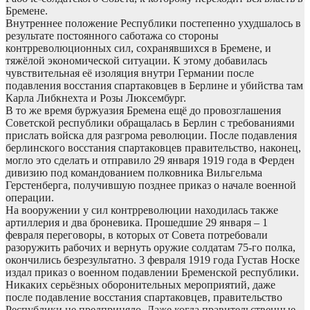
Бремене.
Внутреннее положение Республики постепенно ухудшалось в
результате постоянного саботажа со стороны
контрреволюционных сил, сохранявшихся в Бремене, и
тяжёлой экономической ситуации. К этому добавилась
чувствительная её изоляция внутри Германии после
подавления восстания спартаковцев в Берлине и убийства там
Карла Либкнехта и Розы Люксембург.
В то же время буржуазия Бремена ещё до провозглашения
Советской республики обращалась в Берлин с требованиями
прислать войска для разгрома революции. После подавления
берлинского восстания спартаковцев правительство, наконец,
могло это сделать и отправило 29 января 1919 года в Ферден
дивизию под командованием полковника Вильгельма
Герстенберга, получившую позднее приказ о начале военной
операции.
На вооружении у сил контрреволюции находилась также
артиллерия и два броневика. Прошедшие 29 января – 1
февраля переговоры, в которых от Совета потребовали
разоружить рабочих и вернуть оружие солдатам 75-го полка,
окончились безрезультатно. 3 февраля 1919 года Густав Носке
издал приказ о военном подавлении Бременской республики.
Никаких серьёзных оборонительных мероприятий, даже
после подавление восстания спартаковцев, правительство
Республики не предприняло. Даже когда правительственные