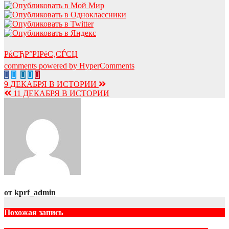
РќСЂР°РІРёС‚СЃСЏ
comments powered by HyperComments
Навигация
9 ДЕКАБРЯ В ИСТОРИИ
11 ДЕКАБРЯ В ИСТОРИИ
по
записям
от
kprf_admin
Похожая запись