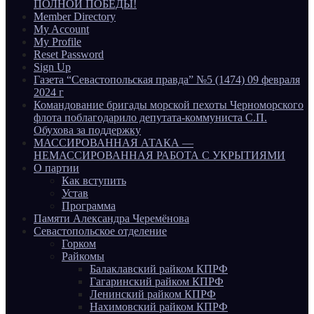
ПОЛНОЙ ПОБЕДЫ!
Member Directory
My Account
My Profile
Reset Password
Sign Up
Газета “Севастопольская правда” №5 (1474) 09 февраля
2024 г
Командование бригады морской пехоты Черноморского
флота поблагодарило депутата-коммуниста С.П.
Обухова за поддержку
МАССИРОВАННАЯ АТАКА —
НЕМАССИРОВАННАЯ РАБОТА С УКРЫТИЯМИ
О партии
Как вступить
Устав
Программа
Памяти Александра Черемёнова
Севастопольское отделение
Горком
Райкомы
Балаклавский райком КПРФ
Гагаринский райком КПРФ
Ленинский райком КПРФ
Нахимовский райком КПРФ