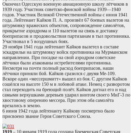
Окончил Одесскую военную авиационную школу лётчиков в
1939 году. Участник советско-финской войны 1939—1940
годов. Участник Великой Отечественной войны с июня 1941
года. Лейтенант Кайков П. А. произвёл 67 боевых вылетов на
штурмовку вражеских объектов, сопровождение самолётов,
прикрытие аэродрома и 110 вылетов на связь и доставку
боеприпасов и продовольствия партизанам в тыл противника.
Участвовал в 5 воздушных боях.
29 ноября 1941 года лейтенант Кайков вылетел в составе
эскадрильи на штурмовку войск противника на Мурманском
направлении. При посадке на свой аэродром советские
лётчики были атакованы истребителями противника.
Несмотря на почти полный расход боеприпасов, наши
лётчики приняли бой. Кайков сразился с двумя Me-109.
Вскоре один «мессершмитт» вышел из боя. С другим Кайков
сошёлся на высоте 150 м в лобовой атаке. Немец с разворотом
стал переходить на бреющий полёт. Кайков догнал его и над
самыми верхушками деревьев ударил винтом своего МиГ-3 по
хвостовому оперению мессера. При этом оба самолёта
врезались в землю.
6 июня 1942 года лейтенанту Кайкову посмертно было
присвоено звание Героя Советского Союза.
1919
– 10 января 1919 года создана Бременская Советская