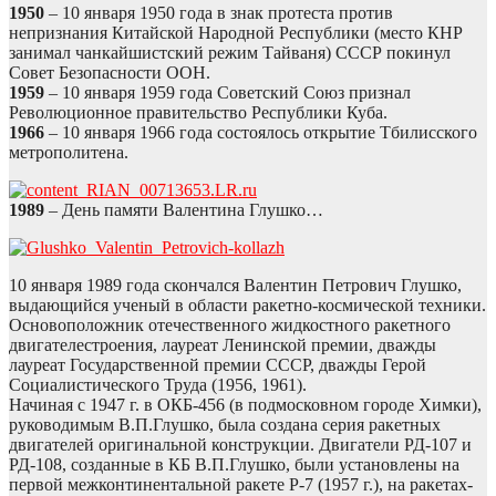
1950
– 10 января 1950 года в знак протеста против
непризнания Китайской Народной Республики (место КНР
занимал чанкайшистский режим Тайваня) СССР покинул
Совет Безопасности ООН.
1959
– 10 января 1959 года Советский Союз признал
Революционное правительство Республики Куба.
1966
– 10 января 1966 года состоялось открытие Тбилисского
метрополитена.
1989
– День памяти Валентина Глушко…
10 января 1989 года скончался Валентин Петрович Глушко,
выдающийся ученый в области ракетно-космической техники.
Основоположник отечественного жидкостного ракетного
двигателестроения, лауреат Ленинской премии, дважды
лауреат Государственной премии СССР, дважды Герой
Социалистического Труда (1956, 1961).
Начиная с 1947 г. в ОКБ-456 (в подмосковном городе Химки),
руководимым В.П.Глушко, была создана серия ракетных
двигателей оригинальной конструкции. Двигатели РД-107 и
РД-108, созданные в КБ В.П.Глушко, были установлены на
первой межконтинентальной ракете Р-7 (1957 г.), на ракетах-