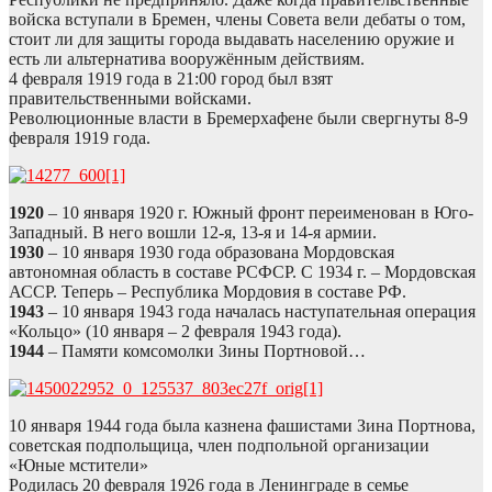
войска вступали в Бремен, члены Совета вели дебаты о том,
стоит ли для защиты города выдавать населению оружие и
есть ли альтернатива вооружённым действиям.
4 февраля 1919 года в 21:00 город был взят
правительственными войсками.
Революционные власти в Бремерхафене были свергнуты 8-9
февраля 1919 года.
1920
– 10 января 1920 г. Южный фронт переименован в Юго-
Западный. В него вошли 12-я, 13-я и 14-я армии.
1930
– 10 января 1930 года образована Мордовская
автономная область в составе РСФСР. С 1934 г. – Мордовская
АССР. Теперь – Республика Мордовия в составе РФ.
1943
– 10 января 1943 года началась наступательная операция
«Кольцо» (10 января – 2 февраля 1943 года).
1944
– Памяти комсомолки Зины Портновой…
10 января 1944 года была казнена фашистами Зина Портнова,
советская подпольщица, член подпольной организации
«Юные мстители»
Родилась 20 февраля 1926 года в Ленинграде в семье