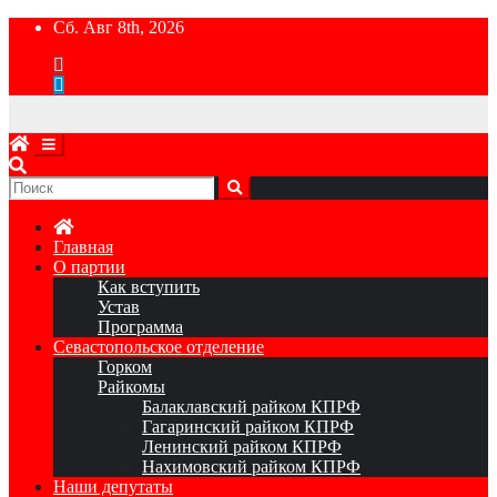
Перейти
Сб. Авг 8th, 2026
к
содержимому
Главная
О партии
Как вступить
Устав
Программа
Севастопольское отделение
Горком
Райкомы
Балаклавский райком КПРФ
Гагаринский райком КПРФ
Ленинский райком КПРФ
Нахимовский райком КПРФ
Наши депутаты