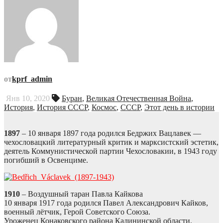
от
kprf_admin
Янв 10, 2020
Буран
,
Великая Отечественная Война
,
История
,
История СССР
,
Космос
,
СССР
,
Этот день в истории
1897
– 10 января 1897 года родился Бедржих Вацлавек —
чехословацкий литературный критик и марксистский эстетик,
деятель Коммунистической партии Чехословакии, в 1943 году
погибший в Освенциме.
1910
– Воздушный таран Павла Кайкова
10 января 1917 года родился Павел Александрович Кайков,
военный лётчик, Герой Советского Союза.
Уроженец Конаковского района Калининской области.