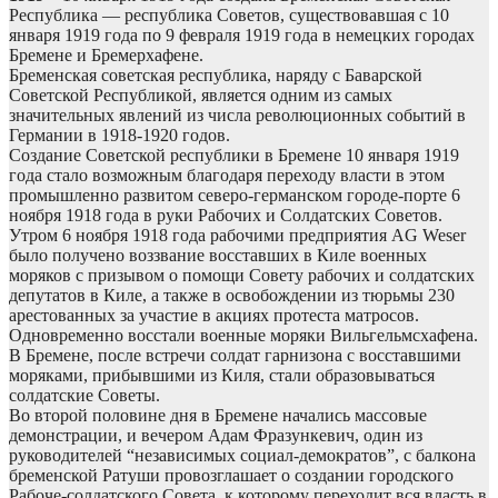
Республика — республика Советов, существовавшая с 10
января 1919 года по 9 февраля 1919 года в немецких городах
Бремене и Бремерхафене.
Бременская советская республика, наряду с Баварской
Советской Республикой, является одним из самых
значительных явлений из числа революционных событий в
Германии в 1918-1920 годов.
Создание Советской республики в Бремене 10 января 1919
года стало возможным благодаря переходу власти в этом
промышленно развитом северо-германском городе-порте 6
ноября 1918 года в руки Рабочих и Солдатских Советов.
Утром 6 ноября 1918 года рабочими предприятия AG Weser
было получено воззвание восставших в Киле военных
моряков с призывом о помощи Совету рабочих и солдатских
депутатов в Киле, а также в освобождении из тюрьмы 230
арестованных за участие в акциях протеста матросов.
Одновременно восстали военные моряки Вильгельмсхафена.
В Бремене, после встречи солдат гарнизона с восставшими
моряками, прибывшими из Киля, стали образовываться
солдатские Советы.
Во второй половине дня в Бремене начались массовые
демонстрации, и вечером Адам Фразункевич, один из
руководителей “независимых социал-демократов”, с балкона
бременской Ратуши провозглашает о создании городского
Рабоче-солдатского Совета, к которому переходит вся власть в