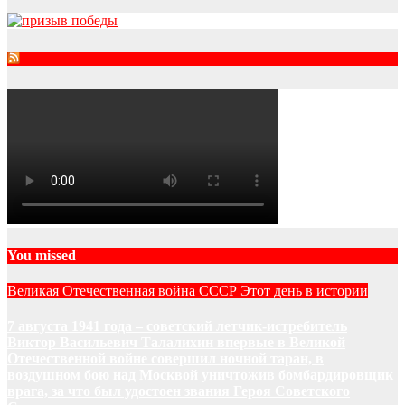
RSS
You missed
Великая Отечественная война
СССР
Этот день в истории
7 августа 1941 года – советский летчик-истребитель
Виктор Васильевич Талалихин впервые в Великой
Отечественной войне совершил ночной таран, в
воздушном бою над Москвой уничтожив бомбардировщик
врага, за что был удостоен звания Героя Советского