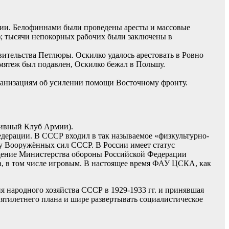
дии. Белофиннами были проведены аресты и массовые
»); тысячи непокорных рабочих были заключены в
ительства Петлюры. Оскилко удалось арестовать в Ровно
 мятеж был подавлен, Оскилко бежал в Польшу.
ганизациям об усилении помощи Восточному фронту.
тивный Клуб Армии).
ерации. В СССР входил в так называемое «физкультурно-
 Вооружённых сил СССР. В России имеет статус
дение Министерства обороны Российской Федерации
, в том числе игровым. В настоящее время ФАУ ЦСКА, как
я народного хозяйства СССР в 1929-1933 гг. и принявшая
ятилетнего плана и шире развертывать социалистическое