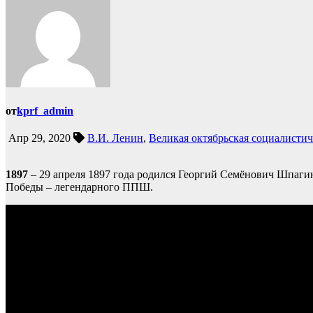
от
kprf_admin
Апр 29, 2020
В.И. Ленин
,
Великая октябрьская социалисти
1897
– 29 апреля 1897 года родился Георгий Семёнович Шпагин
Победы – легендарного ППШ.