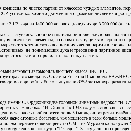
я комиссия по чистке партии от классово чуждых элементов, пер
СССР, успехи колхозного движения и огромный численный рост р
ние 2 1/2 года на 1400 000 человек, доведя их до 3 200 000 (чле
ах зачастую огульно и без тщательной проверки, в ряды парти
двурушнические элементы, на словах клянущиеся в верности пар
 марксистско-ленинского воспитания членов партии в составе па
 устойчивых, не понимающих духа и требований партийной дис
виду этого активно проводить политику партии.
 новый легковой автомобиль высшего класса ЗИС-101.
труктора автозавода им. Сталина Евгения Ивановича ВАЖИНСКО
оизводство и до войны было выпущено 8752 экземпляра различн
завода имени С. Орджоникидзе головной линейный ледокол “И. Ст
пути. Сам ледокол “И. Сталин” в 1938 году участвовал в спасен
о цели оставалось пройти всего лишь 50 миль, он встретил тяжё
 себя даже атомные богатыри, чья мощность в разы больше мощн
ершил экспериментальный рейс по СМП из Мурманска до бухты Уг
чистую воду ледокольное судно “Г. Седов”. За эту успешно пров