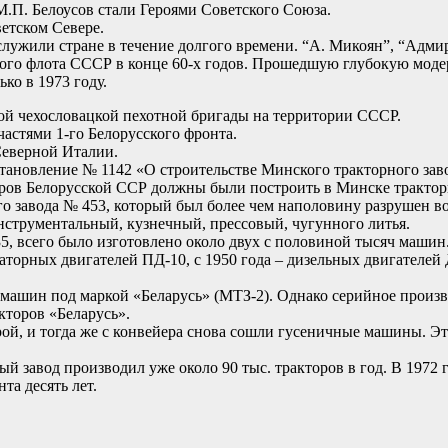
М.П. Белоусов стали Героями Советского Союза.
ветском Севере.
лужили стране в течение долгого времени. “А. Микоян”, “Адми
ого флота СССР в конце 60-х годов. Прошедшую глубокую модер
ко в 1973 году.
ной чехословацкой пехотной бригады на территории СССР.
частями 1-го Белорусского фронта.
Северной Италии.
тановление № 1142 «О строительстве Минского тракторного зав
ров Белорусской ССР должны были построить в Минске трактор
го завода № 453, который был более чем наполовину разрушен в
нструментальный, кузнечный, прессовый, чугунного литья.
, всего было изготовлено около двух с половиной тысяч машин. 
орных двигателей ПД-10, с 1950 года – дизельных двигателей Д
ашин под маркой «Беларусь» (МТЗ-2). Однако серийное произво
кторов «Беларусь».
ой, и тогда же с конвейера снова сошли гусеничные машины. Э
ый завод производил уже около 90 тыс. тракторов в год. В 1972
та десять лет.