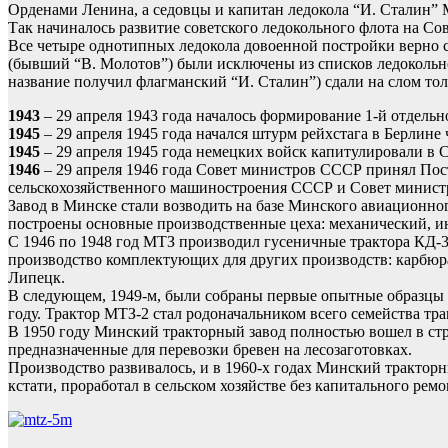
Орденами Ленина, а седовцы и капитан ледокола “И. Сталин” 
Так начиналось развитие советского ледокольного флота на Со
Все четыре однотипных ледокола довоенной постройки верно с
(бывший “В. Молотов”) были исключены из списков ледокольн
название получил флагманский “И. Сталин”) сдали на слом толь
1943
– 29 апреля 1943 года началось формирование 1-й отдель
1945
– 29 апреля 1945 года начался штурм рейхстага в Берлине 
1945
– 29 апреля 1945 года немецких войск капитулировали в 
1946
– 29 апреля 1946 года Совет министров СССР принял Пос
сельскохозяйственного машиностроения СССР и Совет минист
Завод в Минске стали возводить на базе Минского авиационно
построены основные производственные цеха: механический, и
С 1946 по 1948 год МТЗ производил гусеничные трактора КД-35
производство комплектующих для других производств: карбюрат
Липецк.
В следующем, 1949-м, были собраны первые опытные образцы м
году. Трактор МТЗ-2 стал родоначальником всего семейства тра
В 1950 году Минский тракторный завод полностью вошел в стр
предназначенные для перевозки бревен на лесозаготовках.
Производство развивалось, и в 1960-х годах Минский тракторн
кстати, проработал в сельском хозяйстве без капитального ремон