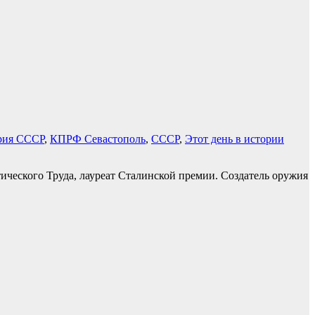
рия СССР
,
КПРФ Севастополь
,
СССР
,
Этот день в истории
ического Труда, лауреат Сталинской премии. Создатель оружия