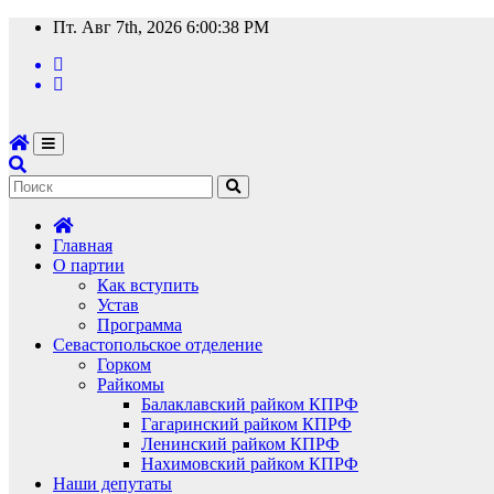
Перейти
Пт. Авг 7th, 2026
6:00:39 PM
к
содержимому
Главная
О партии
Как вступить
Устав
Программа
Севастопольское отделение
Горком
Райкомы
Балаклавский райком КПРФ
Гагаринский райком КПРФ
Ленинский райком КПРФ
Нахимовский райком КПРФ
Наши депутаты