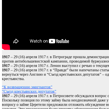
1917
– 29 (16) апреля 1917 г. в Петрограде прошла демонстра
против антибольшевистской кампании, проводимой буржуазно
1917
– 29 (16) апреля 1917 г. Ленин выступил с речью о теку
1917
– 29 (16) апреля 1917 г. в “Правде” были напечатаны ст
вернуться через Англию и “Съезд крестьянских депутатов” – о
крестьянства.
“К возвращению эмигрантов”
“Съезд крестьянских депутатов”
1917
– 29 (16) апреля 1917 г. в Петросовете обсуждался вопр
Поскольку позиция по этому займу была неоднозначной даже у
вопросу о займе Церетели предложили отложить обсуждение во
захватов. Эти предложения были приняты оборонческим больш