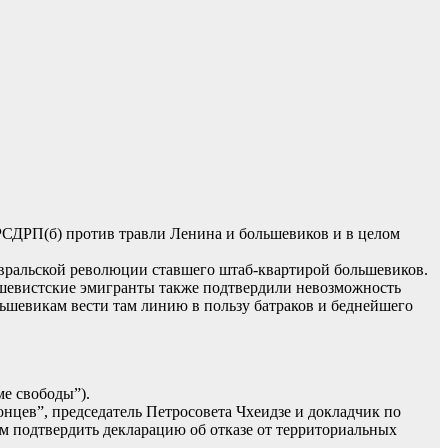
 РСДРП(б) против травли Ленина и большевиков и в целом
Февральской революции ставшего штаб-квартирой большевиков.
льшевистские эмигранты также подтвердили невозможность
льшевикам вести там линию в пользу батраков и беднейшего
ме свободы”).
цев”, председатель Петросовета Чхеидзе и докладчик по
м подтвердить декларацию об отказе от территориальных