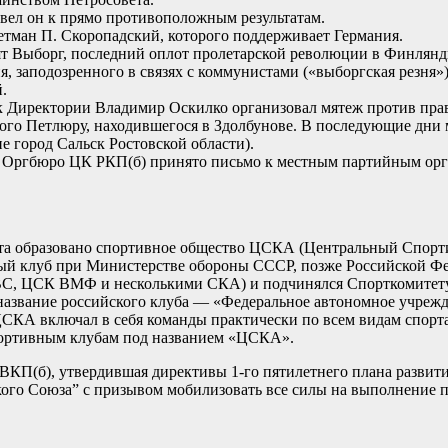
ивел он к прямо противоположным результатам.
гетман П. Скоропадский, которого поддерживает Германия.
зят Выборг, последний оплот пролетарской революции в Финлян
я, заподозренного в связях с коммунистами («выборгская резня
.
к Директории Владимир Оскилко организовал мятеж против прав
амого Петлюру, находившегося в Здолбунове. В последующие дни
е город Сальск Ростовской области).
 и Оргбюро ЦК РКП(б) принято письмо к местным партийным ор
орта образовано спортивное общество ЦСКА (Центральный Спор
 клуб при Министерстве обороны СССР, позже Российской Фед
ВС, ЦСК ВМФ и несколькими СКА) и подчинялся Спорткомитету
название российского клуба — «Федеральное автономное учреж
СКА включал в себя команды практически по всем видам спорта
портивным клубам под названием «ЦСКА».
ВКП(б), утвердившая директивы 1-го пятилетнего плана развити
ого Союза” с призывом мобилизовать все силы на выполнение п