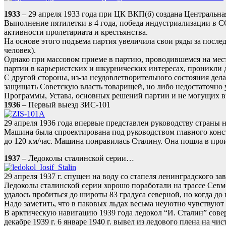
1933
– 29 апреля 1933 года при ЦК ВКП(б) создана Центральна
Выполнение пятилетки в 4 года, победа индустриализации в 
активности пролетариата и крестьянства.
На основе этого подъема партия увеличила свои ряды за послед
человек).
Однако при массовом приеме в партию, проводившемся на мест
партии в карьеристских и шкурнических интересах, проникли 
С другой стороны, из-за неудовлетворительного состояния дела
защищать Советскую власть товарищей, но либо недостаточно
Программы, Устава, основных решений партии и не могущих в
1936
– Первый выезд ЗИС-101
29 апреля 1936 года впервые представлен руководству страны
Машина была спроектирована под руководством главного конс
до 120 км/час. Машина понравилась Сталину. Она пошла в пр
1937
– Ледоколы сталинской серии…
29 апреля 1937 г. спущен на воду со стапеля ленинградского 
Ледоколы сталинской серии хорошо поработали на трассе Севмор
удалось пробиться до широты 83 градуса северной, но когда д
Надо заметить, что в паковых льдах весьма неуютно чувствуют
В арктическую навигацию 1939 года ледокол “И. Сталин” сов
декабре 1939 г. 6 январе 1940 г. вывел из ледового плена на 