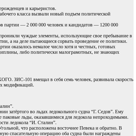
ерожденцев и карьеристов.
абочего класса вызвали новый подъем политической
нов партии — 2 000 000 человек и кандидатов — 1200 000
и проникли чуждые элементы, использующие свое пребывание в
тии, а на деле пытающиеся сорвать проведение ее политики.
ртии оказалось немалое число хотя и честных, готовых
циплины, либо политически малограмотных, не знающих
ГО. ЗИС-101 вмещал в себя семь человек, развивала скорость
ых модификаций.
алин”.
ии затёртого во льдах ледокольного судна “Г. Седов”. Ему
лые паковые льды, оказавшимися для ледокола непроходимыми.
ости ледокола “И. Сталин”.
ольной, что расположена восточнее Певека и обратно. В
едённую спасательную операцию оба судна были награждены