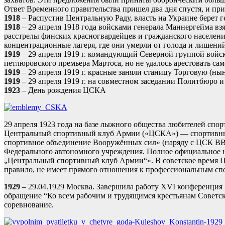
Ответ Временного правительства пришел два дня спустя, и пр
1918
– Распустив Центральную Раду, власть на Украине берет 
1918
– 29 апреля 1918 года войсками генерала Маннергейма в
расстрелы финских красногвардейцев и гражданского населени
концентрационные лагеря, где они умерли от голода и лишений
1919
– 29 апреля 1919 г. командующий Северной группой войс
петлюровского премьера Мартоса, но не удалось арестовать с
1919
– 29 апреля 1919 г. красные заняли станицу Торговую (нын
1919
– 29 апреля 1919 г. на совместном заседании Политбюро
1923
– День рождения ЦСКА
29 апреля 1923 года на базе лыжного общества любителей сп
Центральный спортивный клуб Армии («ЦСКА») — спортивный
спортивное объединение Вооружённых сил» (наряду с ЦСК В
Федерального автономного учреждения. Полное официальное 
„Центральный спортивный клуб Армии“». В советское время Ц
правило, не имеет прямого отношения к профессиональным с
1929
– 29.04.1929 Москва. Завершила работу XVI конференция 
обращение “Ко всем рабочим и трудящимся крестьянам Советск
соревнование.