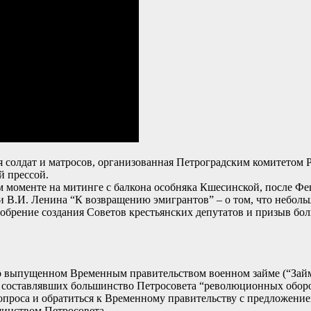
ция солдат и матросов, организованная Петроградским комитетом
й прессой.
щем моменте на митинге с балкона особняка Кшесинской, после 
атьи В.И. Ленина “К возвращению эмигрантов” – о том, что небо
добрение создания Советов крестьянских депутатов и призыв бо
ос о выпущенном Временным правительством военном займе (“Зай
 составлявших большинство Петросовета “революционных оборон
проса и обратиться к Временному правительству с предложение
инством Петросовета.