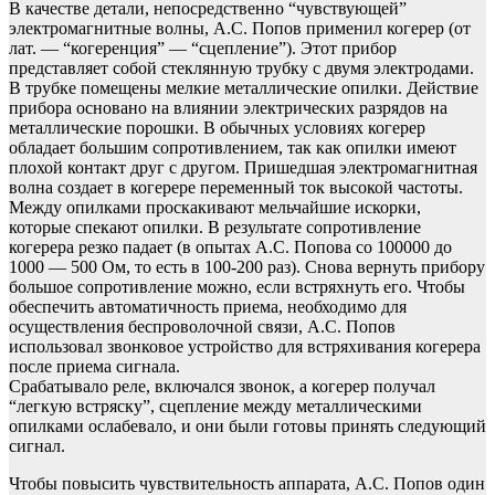
В качестве детали, непосредственно “чувствующей”
электромагнитные волны, А.С. Попов применил когерер (от
лат. — “когеренция” — “сцепление”). Этот прибор
представляет собой стеклянную трубку с двумя электродами.
В трубке помещены мелкие металлические опилки. Действие
прибора основано на влиянии электрических разрядов на
металлические порошки. В обычных условиях когерер
обладает большим сопротивлением, так как опилки имеют
плохой контакт друг с другом. Пришедшая электромагнитная
волна создает в когерере переменный ток высокой частоты.
Между опилками проскакивают мельчайшие искорки,
которые спекают опилки. В результате сопротивление
когерера резко падает (в опытах А.С. Попова со 100000 до
1000 — 500 Ом, то есть в 100-200 раз). Снова вернуть прибору
большое сопротивление можно, если встряхнуть его. Чтобы
обеспечить автоматичность приема, необходимо для
осуществления беспроволочной связи, А.С. Попов
использовал звонковое устройство для встряхивания когерера
после приема сигнала.
Срабатывало реле, включался звонок, а когерер получал
“легкую встряску”, сцепление между металлическими
опилками ослабевало, и они были готовы принять следующий
сигнал.
Чтобы повысить чувствительность аппарата, А.С. Попов один