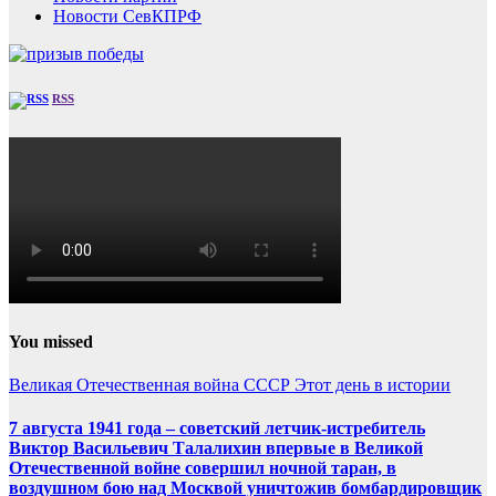
Новости СевКПРФ
RSS
You missed
Великая Отечественная война
СССР
Этот день в истории
7 августа 1941 года – советский летчик-истребитель
Виктор Васильевич Талалихин впервые в Великой
Отечественной войне совершил ночной таран, в
воздушном бою над Москвой уничтожив бомбардировщик