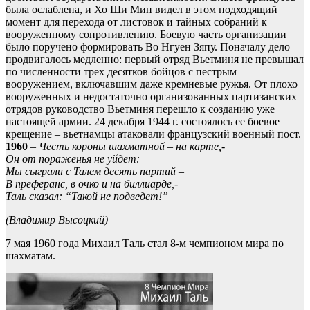
была ослаблена, и Хо Ши Мин видел в этом подходящий
момент для перехода от листовок и тайных собраний к
вооруженному сопротивлению. Боевую часть организации
было поручено формировать Во Нгуен Зяпу. Поначалу дело
продвигалось медленно: первый отряд Вьетминя не превышал
по численности трех десятков бойцов с пестрым
вооружением, включавшим даже кремневые ружья. От плохо
вооруженных и недостаточно организованных партизанских
отрядов руководство Вьетминя перешло к созданию уже
настоящей армии. 24 декабря 1944 г. состоялось ее боевое
крещение – вьетнамцы атаковали французский военный пост.
1960
–
Честь короны шахматной – на карте,-
Он от пораженья не уйдет:
Мы сыграли с Талем десять партий –
В преферанс, в очко и на биллиарде,-
Таль сказал: “Такой не подведет!”
(Владимир Высоцкий)
7 мая 1960 года Михаил Таль стал 8-м чемпионом мира по
шахматам.