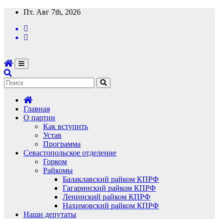
Перейти
Пт. Авг 7th, 2026
к
содержимому
Главная
О партии
Как вступить
Устав
Программа
Севастопольское отделение
Горком
Райкомы
Балаклавский райком КПРФ
Гагаринский райком КПРФ
Ленинский райком КПРФ
Нахимовский райком КПРФ
Наши депутаты