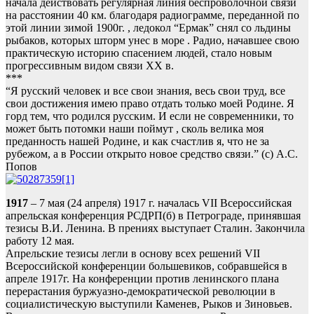
начала действовать регулярная линия беспроволочной связи
на расстоянии 40 км. благодаря радиограмме, переданной по
этой линии зимой 1900г. , ледокол “Ермак” снял со льдины
рыбаков, которых шторм унес в море . Радио, начавшее свою
практическую историю спасением людей, стало новым
прогрессивным видом связи XX в.
***
“Я русский человек и все свои знания, весь свои труд, все
свои достижения имею право отдать только моей Родине. Я
горд тем, что родился русским. И если не современники, то
может быть потомки наши поймут , сколь велика моя
преданность нашей Родине, и как счастлив я, что не за
рубежом, а в России открыто новое средство связи.” (с) А.С.
Попов
1917
– 7 мая (24 апреля) 1917 г. началась VII Всероссийская
апрельская конференция РСДРП(б) в Петрограде, принявшая
тезисы В.И. Ленина. В прениях выступает Сталин. Закончила
работу 12 мая.
Апрельские тезисы легли в основу всех решений VII
Всероссийской конференции большевиков, собравшейся в
апреле 1917г. На конференции против ленинского плана
перерастания буржуазно-демократической революции в
социалистическую выступили Каменев, Рыков и Зиновьев.