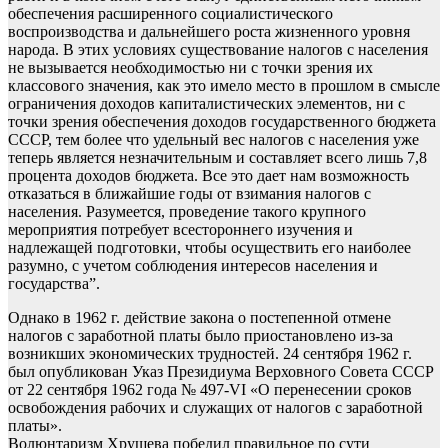
обеспечения расширенного социалистического
воспроизводства и дальнейшего роста жизненного уровня
народа. В этих условиях существование налогов с населения
не вызывается необходимостью ни с точки зрения их
классового значения, как это имело место в прошлом в смысле
ограничения доходов капиталистических элементов, ни с
точки зрения обеспечения доходов государственного бюджета
СССР, тем более что удельный вес налогов с населения уже
теперь является незначительным и составляет всего лишь 7,8
процента доходов бюджета. Все это дает нам возможность
отказаться в ближайшие годы от взимания налогов с
населения. Разумеется, проведение такого крупного
мероприятия потребует всестороннего изучения и
надлежащей подготовки, чтобы осуществить его наиболее
разумно, с учетом соблюдения интересов населения и
государства”.
Однако в 1962 г. действие закона о постепенной отмене
налогов с заработной платы было приостановлено из-за
возникших экономических трудностей. 24 сентября 1962 г.
был опубликован Указ Президиума Верховного Совета СССР
от 22 сентября 1962 года № 497-VI «О перенесении сроков
освобождения рабочих и служащих от налогов с заработной
платы».
Волюнтаризм Хрущева победил правильное по сути