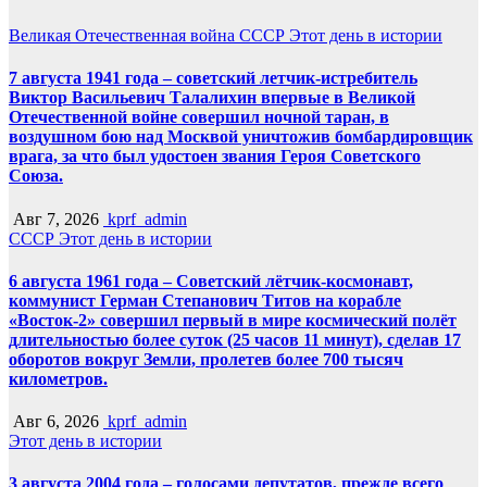
Великая Отечественная война
СССР
Этот день в истории
7 августа 1941 года – советский летчик-истребитель
Виктор Васильевич Талалихин впервые в Великой
Отечественной войне совершил ночной таран, в
воздушном бою над Москвой уничтожив бомбардировщик
врага, за что был удостоен звания Героя Советского
Союза.
Авг 7, 2026
kprf_admin
СССР
Этот день в истории
6 августа 1961 года – Советский лётчик-космонавт,
коммунист Герман Степанович Титов на корабле
«Восток-2» совершил первый в мире космический полёт
длительностью более суток (25 часов 11 минут), сделав 17
оборотов вокруг Земли, пролетев более 700 тысяч
километров.
Авг 6, 2026
kprf_admin
Этот день в истории
3 августа 2004 года – голосами депутатов, прежде всего