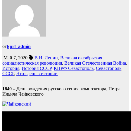
от
kprf_admin
Май 7, 2020
В.И. Ленин
,
Великая октябрьская
социалистическая революция
,
Великая Отечественная Война
,
История
,
История СССР
,
КПРФ Севастополь
,
Севастополь
,
СССР
,
Этот день в истории
1840
– День рождения русского гения, композитора, Петра
Ильича Чайковского