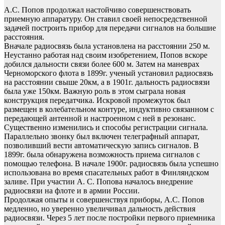
А.С. Попов продолжал настойчиво совершенствовать
приемную аппаратуру. Он ставил своей непосредственной
задачей построить прибор для передачи сигналов на большие
расстояния.
Вначале радиосвязь была установлена на расстоянии 250 м.
Неустанно работая над своим изобретением, Попов вскоре
добился дальности связи более 600 м. Затем на маневрах
Черноморского флота в 1899г. ученый установил радиосвязь
на расстоянии свыше 20км, а в 1901г. дальность радиосвязи
была уже 150км. Важную роль в этом сыграла новая
конструкция передатчика. Искровой промежуток был
размещен в колебательном контуре, индуктивно связанном с
передающей антенной и настроенном с ней в резонанс.
Существенно изменились и способы регистрации сигнала.
Параллельно звонку был включен телеграфный аппарат,
позволивший вести автоматическую запись сигналов. В
1899г. была обнаружена возможность приема сигналов с
помощью телефона. В начале 1900г. радиосвязь была успешно
использована во время спасательных работ в Финляндском
заливе. При участии А. С. Попова началось внедрение
радиосвязи на флоте и в армии России.
Продолжая опыты и совершенствуя приборы, А.С. Попов
медленно, но уверенно увеличивал дальность действия
радиосвязи. Через 5 лет после постройки первого приемника