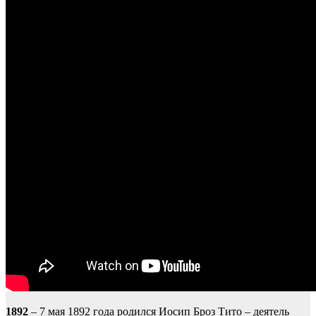
1892
– 7 мая 1892 года родился Иосип Броз Тито – деятель