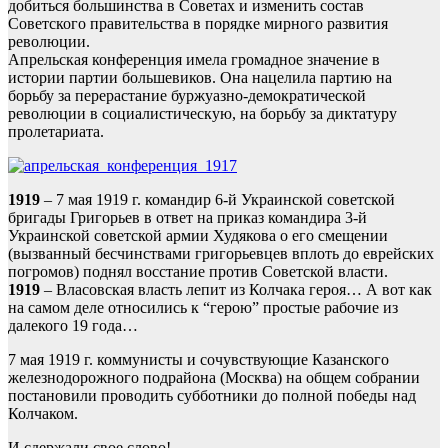
добиться большинства в Советах и изменить состав
Советского правительства в порядке мирного развития
революции.
Апрельская конференция имела громадное значение в
истории партии большевиков. Она нацелила партию на
борьбу за перерастание буржуазно-демократической
революции в социалистическую, на борьбу за диктатуру
пролетариата.
1919
– 7 мая 1919 г. командир 6-й Украинской советской
бригады Григорьев в ответ на приказ командира 3-й
Украинской советской армии Худякова о его смещении
(вызванный бесчинствами григорьевцев вплоть до еврейских
погромов) поднял восстание против Советской власти.
1919
– Власовская власть лепит из Колчака героя… А вот как
на самом деле относились к “герою” простые рабочие из
далекого 19 года…
7 мая 1919 г. коммунисты и сочувствующие Казанского
железнодорожного подрайона (Москва) на общем собрании
постановили проводить субботники до полной победы над
Колчаком.
И сдержали свое слово!