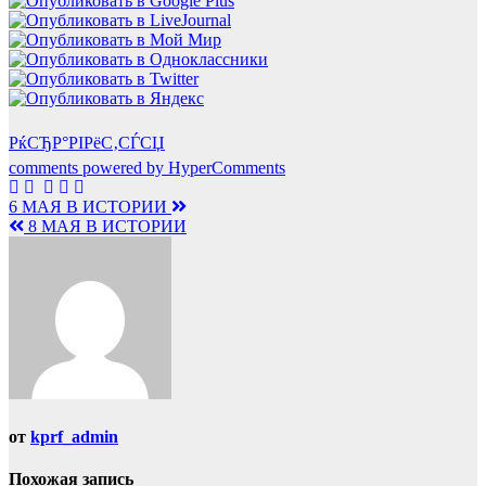
РќСЂР°РІРёС‚СЃСЏ
comments powered by HyperComments
Навигация
6 МАЯ В ИСТОРИИ
8 МАЯ В ИСТОРИИ
по
записям
от
kprf_admin
Похожая запись