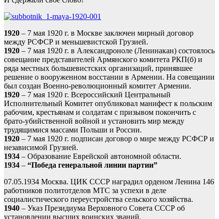
1920
– 7 мая 1920 г. в Москве заключен мирный договор
между РСФСР и меньшевистской Грузией.
1920
– 7 мая 1920 г. в Александроноле (Ленинакан) состоялось
совещание представителей Армянского комитета РКП(б) и
ряда местных большевистских организаций, принявшее
решение о вооруженном восстании в Армении. На совещании
был создан Военно-революционный комитет Армении.
1920
– 7 мая 1920 г. Всероссийский Центральный
Исполнительный Комитет опубликовал манифест к польским
рабочим, крестьянам и солдатам с призывом покончить с
брато-убийственной войной и установить мир между
трудящимися массами Польши и России.
1920
– 7 мая 1920 г. подписан договор о мире между РСФСР и
независимой Грузией.
1934
– Образование Еврейской автономной области.
1934
–
“Победа генеральной линии партии”
07.05.1934 Москва. ЦИК СССР наградил орденом Ленина 146
работников политотделов МТС за успехи в деле
социалистического переустройства сельского хозяйства.
1940
– Указ Президиума Верховного Совета СССР об
установлении высших воинских званий.