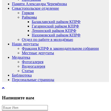
Памяти Александра Черемёнова
Севастопольское отделение
Горком
Райкомы
Балаклавский райком КПРФ
Гагаринский райком КПРФ
Ленинский райком КПРФ
Нахимовский райком КПРФ
Отдел по работе в молодёжью
Наши депутаты
Фракция КПРФ в законодательном собрании
Местные депутаты
Медиатека
Фотогалерея
Видеогалерея
Статьи
Библиотека
Персональные страницы
Напишите нам