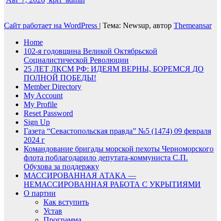
Сайт работает на WordPress
|
Тема: Newsup, автор
Themeansar
Home
102-я годовщина Великой Октябрьской
Социалистической Революции
25 ЛЕТ ЛКСМ РФ: ИДЕЯМ ВЕРНЫ, БОРЕМСЯ ДО
ПОЛНОЙ ПОБЕДЫ!
Member Directory
My Account
My Profile
Reset Password
Sign Up
Газета “Севастопольская правда” №5 (1474) 09 февраля
2024 г
Командование бригады морской пехоты Черноморского
флота поблагодарило депутата-коммуниста С.П.
Обухова за поддержку
МАССИРОВАННАЯ АТАКА —
НЕМАССИРОВАННАЯ РАБОТА С УКРЫТИЯМИ
О партии
Как вступить
Устав
Программа