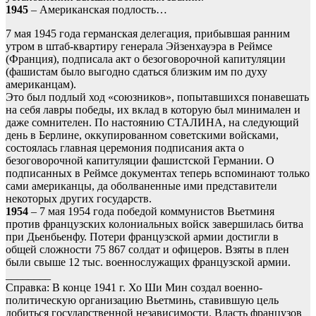
1945
– Американская подлость…
7 мая 1945 года германская делегация, прибывшая ранним
утром в штаб-квартиру генерала Эйзенхауэра в Реймсе
(Франция), подписала акт о безоговорочной капитуляции
(фашистам было выгодно сдаться близким им по духу
американцам).
Это был подлый ход «союзников», попытавшихся понавешать
на себя лавры победы, их вклад в которую был минимален и
даже сомнителен. По настоянию СТАЛИНА, на следующий
день в Берлине, оккупированном советскими войсками,
состоялась главная церемония подписания акта о
безоговорочной капитуляции фашистской Германии. О
подписанных в Реймсе документах теперь вспоминают только
сами американцы, да оболваненные ими представители
некоторых других государств.
1954
– 7 мая 1954 года победой коммунистов Вьетминя
против французских колониальных войск завершилась битва
при Дьенбьенфу. Потери французской армии достигли в
общей сложности 75 867 солдат и офицеров. Взяты в плен
были свыше 12 тыс. военнослужащих французской армии.
________
Справка: В конце 1941 г. Хо Ши Мин создал военно-
политическую организацию Вьетминь, ставившую цель
добиться государственной независимости. Власть французов