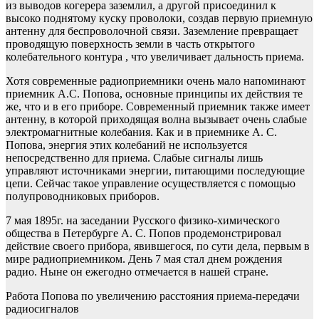
из выводов когерера заземлил, а другой присоединил к
высоко поднятому куску проволоки, создав первую приемную
антенну для беспроволочной связи. Заземление превращает
проводящую поверхность земли в часть открытого
колебательного контура , что увеличивает дальность приема.
Хотя современные радиоприемники очень мало напоминают
приемник А.С. Попова, основные принципы их действия те
же, что и в его приборе. Современный приемник также имеет
антенну, в которой приходящая волна вызывает очень слабые
электромагнитные колебания. Как и в приемнике А. С.
Попова, энергия этих колебаний не используется
непосредственно для приема. Слабые сигналы лишь
управляют источниками энергии, питающими последующие
цепи. Сейчас такое управление осуществляется с помощью
полупроводниковых приборов.
7 мая 1895г. на заседании Русского физико-химического
общества в Петербурге А. С. Попов продемонстрировал
действие своего прибора, явившегося, по сути дела, первым в
мире радиоприемником. День 7 мая стал днем рождения
радио. Ныне он ежегодно отмечается в нашей стране.
Работа Попова по увеличению расстояния приема-передачи
радиосигналов