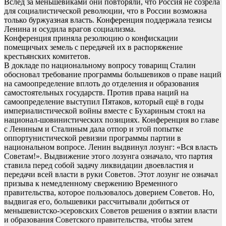
Вслед за меньшевиками они повторяли, что Россия не созрела
для социалистической революции, что в России возможна
только буржуазная власть. Конференция поддержала тезисы
Ленина и осудила врагов социализма.
Конференция приняла резолюцию о конфискации
помещичьих земель с передачей их в распоряжение
крестьянских комитетов.
В докладе по национальному вопросу товарищ Сталин
обосновал требование программы большевиков о праве наций
на самоопределение вплоть до отделения и образования
самостоятельных государств. Против права наций на
самоопределение выступил Пятаков, который ещё в годы
империалистической войны вместе с Бухариным стоял на
национал-шовинистических позициях. Конференция во главе
с Лениным и Сталиным дала отпор и этой попытке
оппортунистической ревизии программы партии в
национальном вопросе. Ленин выдвинул лозунг: «Вся власть
Советам!». Выдвижение этого лозунга означало, что партия
ставила перед собой задачу ликвидации двоевластия и
передачи всей власти в руки Советов. Этот лозунг не означал
призыва к немедленному свержению Временного
правительства, которое пользовалось доверием Советов. Но,
выдвигая его, большевики рассчитывали добиться от
меньшевистско-эсеровских Советов решения о взятии власти
и образования Советского правительства, чтобы затем