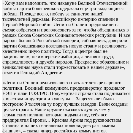
«Хочу вам напомнить, что накануне Великой Отечественной
войны партия большевиков одержала еще три выдающиеся
победы. Прежде всего, победу за единство нашей
тысячелетней державы. Российскую империю спалили в
Первой Мировой войне. Ленин и Сталин предложили на
съезде собраться и проголосовать за то, чтобы объединиться в
рамках Союза Советских Социалистических республик. И все
народы бывшей Российской империи, собравшись, доверили
партии большевиков возглавить новую страну и реализовать
качественно иную политику. Тогда в центре был не
национализм, не имперские амбиции, а человек труда,
справедливость и дружба народов. Прекрасное образование и
великолепная наука стали торжествовать в нашей державе», –
отметил Геннадий Андреевич.
«Ленин и Сталин реализовали за пять лет четыре варианта
политики. Военный коммунизм, продразверстку, продналог,
НЭП и план ГОЭЛРО. Полумертвая страна стала подниматься
к высотам индустрии и культуры… За десять лет было
построено 9 тысяч на ту пору лучших заводов. Были созданы
целые отрасли. Наше оружие оказалось лучше, чем у
германских полчищ, которые подмяли под себя все
предприятия Европы… Красная Армия под руководством
Сталина и наших гениальных полководцев разгромила
фашизм», – сказал лидер российских коммунистов.