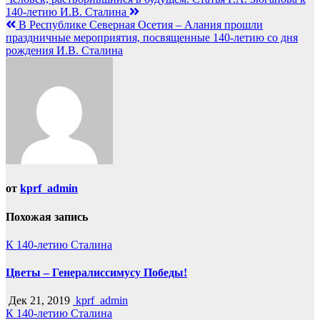
Навигация
140-летию И.В. Сталина
по
В Республике Северная Осетия – Алания прошли
записям
праздничные мероприятия, посвященные 140-летию со дня
рождения И.В. Сталина
от
kprf_admin
Похожая запись
К 140-летию Сталина
Цветы – Генералиссимусу Победы!
Дек 21, 2019
kprf_admin
К 140-летию Сталина