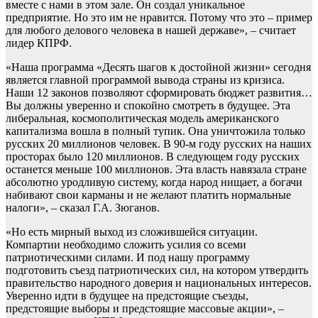
вместе с нами в этом зале. Он создал уникальное
предприятие. Но это им не нравится. Потому что это – пример
для любого делового человека в нашей державе», – считает
лидер КПРФ.
«Наша программа «Десять шагов к достойной жизни» сегодня
является главной программой вывода страны из кризиса.
Наши 12 законов позволяют сформировать бюджет развития…
Вы должны уверенно и спокойно смотреть в будущее. Эта
либеральная, космополитическая модель американского
капитализма вошла в полный тупик. Она уничтожила только
русских 20 миллионов человек. В 90-м году русских на наших
просторах было 120 миллионов. В следующем году русских
останется меньше 100 миллионов. Эта власть навязала стране
абсолютно уродливую систему, когда народ нищает, а богачи
набивают свои карманы и не желают платить нормальные
налоги», – сказал Г.А. Зюганов.
«Но есть мирный выход из сложившейся ситуации.
Компартии необходимо сложить усилия со всеми
патриотическими силами. И под нашу программу
подготовить съезд патриотических сил, на котором утвердить
правительство народного доверия и национальных интересов.
Уверенно идти в будущее на предстоящие съезды,
предстоящие выборы и предстоящие массовые акции», –