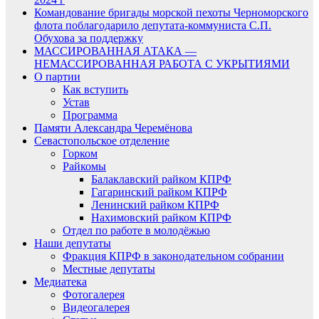
Командование бригады морской пехоты Черноморского
флота поблагодарило депутата-коммуниста С.П.
Обухова за поддержку
МАССИРОВАННАЯ АТАКА —
НЕМАССИРОВАННАЯ РАБОТА С УКРЫТИЯМИ
О партии
Как вступить
Устав
Программа
Памяти Александра Черемёнова
Севастопольское отделение
Горком
Райкомы
Балаклавский райком КПРФ
Гагаринский райком КПРФ
Ленинский райком КПРФ
Нахимовский райком КПРФ
Отдел по работе в молодёжью
Наши депутаты
Фракция КПРФ в законодательном собрании
Местные депутаты
Медиатека
Фотогалерея
Видеогалерея