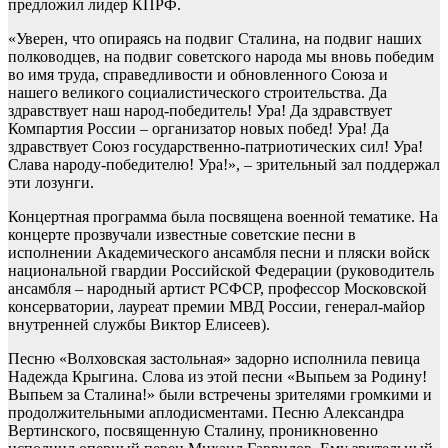
предложил лидер КПРФ.
«Уверен, что опираясь на подвиг Сталина, на подвиг наших
полководцев, на подвиг советского народа мы вновь победим
во имя труда, справедливости и обновленного Союза и
нашего великого социалистического строительства. Да
здравствует наш народ-победитель! Ура! Да здравствует
Компартия России – организатор новых побед! Ура! Да
здравствует Союз государственно-патриотических сил! Ура!
Слава народу-победителю! Ура!», – зрительный зал поддержал
эти лозунги.
Концертная программа была посвящена военной тематике. На
концерте прозвучали известные советские песни в
исполнении Академического ансамбля песни и пляски войск
национальной гвардии Российской Федерации (руководитель
ансамбля – народный артист РСФСР, профессор Московской
консерватории, лауреат премии МВД России, генерал-майор
внутренней службы Виктор Елисеев).
Песню «Волховская застольная» задорно исполнила певица
Надежда Крыгина. Слова из этой песни «Выпьем за Родину!
Выпьем за Сталина!» были встречены зрителями громкими и
продолжительными аплодисментами. Песню Александра
Вертинского, посвященную Сталину, проникновенно