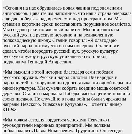
«Сегодня на нас обрушилась новая лавина под знаменами
англосаксов. Давайте им напомним, что наша страна одержала
еще две победы – над временем и над пространством. Мы
сумели в короткие сроки восстановить порушенное хозяйство.
Мы создали ракетно-ядерный паритет. Мы опирались на
русский дух, на русскую историю и на великолепную
полководческую школу. Сталин говорил: «Я благодарю
русский народ, потому что он нам поверил». Сталин все
сделал, чтобы возродить русский дух, русскую культуру,
русскую дружбу и русскую уникальную историю», –
подчеркнул Геннадий Андреевич.
«Мы выжили в этой истории благодаря семи победам
русского оружия. Русский народ сплотил 190 народов и
народностей, не порушив ни одного языка, ни одной веры, ни
одной культуры. Мы сумели собрать воедино мощь советской
державы. Сталин и маршалы Победы высоко ценили подвиги
своих предков. Не случайно в годы войны были учреждены
награды Невского, Ушакова и Кутузова», – отметил лидер
КПРФ.
«Мы можем сегодня гордиться успехами Левченко и
руководителей народных предприятий. Мы должны
поблагодарить Павла Николаевича Грудинина. Он сегодня