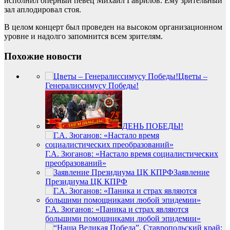
исполнил оперный певец Михаил Гаврилов. Ему зрительный
зал аплодировал стоя.
В целом концерт был проведен на высоком организационном
уровне и надолго запомнится всем зрителям.
Похожие новости
Цветы –
Генералиссимусу Победы!
ДЕНЬ ПОБЕДЫ!
Г.А. Зюганов: «Настало время социалистических
преобразований»
Заявление
Президиума ЦК КПРФ
Г.А. Зюганов: «Паника и страх являются
большими помощниками любой эпидемии»