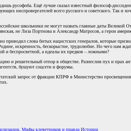
идишь русофоба. Ещё лучше сказал известный философ-диссиден
ющих ниспровергателей всего русского и советского. Так и хоче
 российские школьники не могут назвать главные даты Великой О
ьянская, не Лиза Портнова и Александр Матросов, а герои амер
 приводил слова битых нацистских генералов, которые признав
Родине, искренность, бескорыстие, трудолюбие. Но чего нам жда
ной и беспросветной, а идеалы их предков – ложными?
акцию и решительный отпор в обществе. Разнеслив пух и прах 
агентств, бушуют соцсети и форумы.
атский запрос от фракции КПРФ в Министерство просвещения РФ
тах.
вилизации. Мифы клеветников и правда Истории