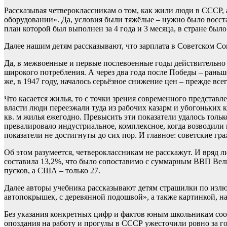
Рассказывая четвероклассникам о том, как жили люди в СССР, 
оборудовании». Да, условия были тяжёлые – нужно было восста
план которой был выполнен за 4 года и 3 месяца, в стране был
Далее нашим детям рассказывают, что зарплата в Советском С
Да, в межвоенные и первые послевоенные годы действительно 
широкого потребления. А через два года после Победы – раньш
же, в 1947 году, началось серьёзное снижение цен – прежде всег
Что касается жилья, то с точки зрения современного представл
власти люди переезжали туда из рабочих казарм и убогоньких к
кв. м жилья ежегодно. Превысить эти показатели удалось тольк
превалировало индустриальное, комплексное, когда возводили
показатели не достигнуты до сих пор. И главное: советские гр
Об этом разумеется, четвероклассникам не расскажут. И вряд л
составила 13,2%, что было сопоставимо с суммарным ВВП Ве
пусков, а США – только 27.
Далее авторы учебника рассказывают детям страшилки по изл
автопокрышек, с деревянной подошвой», а также картинкой, на
Без указания конкретных цифр и фактов юным школьникам сооб
опоздания на работу и прогулы в СССР ужесточили ровно за го