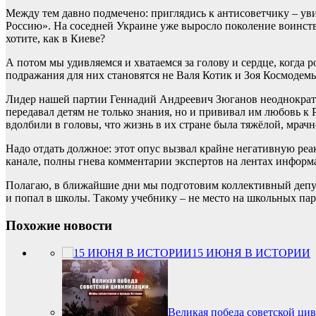
Между тем давно подмечено: приглядись к антисоветчику – ув
Россию». На соседней Украине уже выросло поколение воинству
хотите, как в Киеве?
А потом мы удивляемся и хватаемся за голову и сердце, когда
подражания для них становятся не Валя Котик и Зоя Космодем
Лидер нашей партии Геннадий Андреевич Зюганов неоднократно
передавал детям не только знания, но и прививал им любовь к 
вдолбили в головы, что жизнь в их стране была тяжёлой, мрач
Надо отдать должное: этот опус вызвал крайне негативную ре
канале, полны гнева комментарии экспертов на лентах информ
Полагаю, в ближайшие дни мы подготовим коллективный депут
и попал в школы. Такому учебнику – не место на школьных пар
Похожие новости
15 ИЮНЯ В ИСТОРИИ
Великая победа советской ци