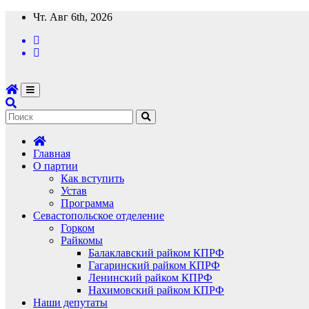
Перейти
Чт. Авг 6th, 2026
к
содержимому
Главная
О партии
Как вступить
Устав
Программа
Севастопольское отделение
Горком
Райкомы
Балаклавский райком КПРФ
Гагаринский райком КПРФ
Ленинский райком КПРФ
Нахимовский райком КПРФ
Наши депутаты