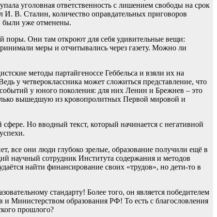
упала уголовная ответственность с лишением свободы на срок
лял И. В. Сталин, количество оправдательных приговоров
ы были уже отменены.
й поры. Они там откроют для себя удивительные вещи:
 принимали меры и отчитывались через газету. Можно ли
стские методы партайгеноссе Геббельса и взяли их на
 Ведь у четвероклассника может сложиться представление, что
 событий у юного поколения: для них Ленин и Брежнев – это
только вышедшую из кровопролитных Первой мировой и
 сфере. Но вводный текст, который начинается с негативной
успехи.
т, все они люди глубоко зрелые, образование получили ещё в
ущий научный сотрудник Института содержания и методов
удаётся найти финансирование своих «трудов», но дети-то в
овательному стандарту! Более того, он является победителем
 и Министерством образования РФ! То есть с благословления
ского прошлого?