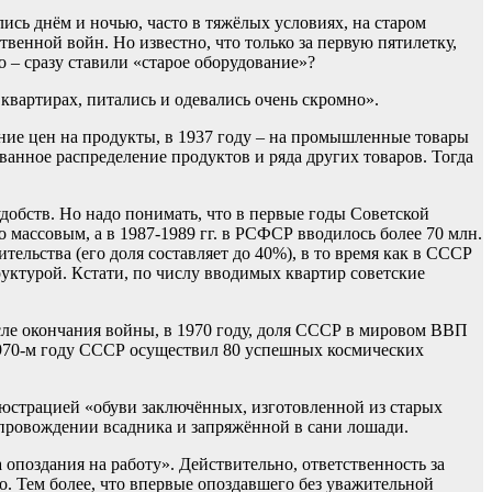
ись днём и ночью, часто в тяжёлых условиях, на старом
венной войн. Но известно, что только за первую пятилетку,
о – сразу ставили «старое оборудование»?
квартирах, питались и одевались очень скромно».
ние цен на продукты, в 1937 году – на промышленные товары
анное распределение продуктов и ряда других товаров. Тогда
удобств. Но надо понимать, что в первые годы Советской
 массовым, а в 1987-1989 гг. в РСФСР вводилось более 70 млн.
тельства (его доля составляет до 40%), в то время как в СССР
уктурой. Кстати, по числу вводимых квартир советские
после окончания войны, в 1970 году, доля СССР в мировом ВВП
970-м году СССР осуществил 80 успешных космических
люстрацией «обуви заключённых, изготовленной из старых
опровождении всадника и запряжённой в сани лошади.
поздания на работу». Действительно, ответственность за
о. Тем более, что впервые опоздавшего без уважительной