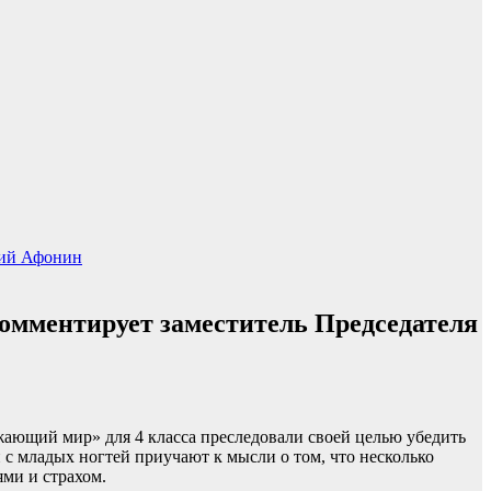
ий Афонин
комментирует заместитель Председателя
жающий мир» для 4 класса преследовали своей целью убедить
й с младых ногтей приучают к мысли о том, что несколько
ями и страхом.