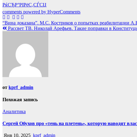
РќСЂР°РІРёС‚СЃСЏ
comments powered by HyperComments
Навигация
“Вина доказана”. М.С. Костриков о попытках реабилитации А.
Рассвет ТВ. Николай Арефьев. Такие поправки в Конституц
по
записям
от
kprf_admin
Похожая запись
Аналитика
Сергей Обухов про «тень на плетень», которую наводят вла
Янв 10, 2025
kprf_admin