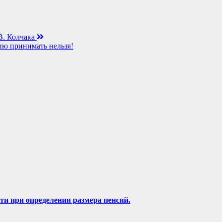
В. Колчака
ию принимать нельзя!
сти при определении размера пенсий.