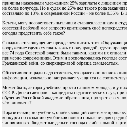
причины наказывали удержанием 25% зарплаты с лишением прав
не более полугода. Но в судах до 25% дел такого рода заканчи
составляло до 13%, в современной России – не более 0,35%. В
Кстати, могу посоветовать пытливым старшеклассникам и сту
советский рабочий мог запросто критиковать своё непосредств
сегодня представить себе такое?
Складывается ощущение: прежде чем писать этот «Окружающий 
вооружение: где-то смешать ложь с полуправдой, где-то препа
все 74 года Советской власти были такими, какими их описали
примерно современники. Этим и воспользовались господа сос
Гражданской войн, со сверхдержавой образца семидесятых.
Объективности ради надо отметить, что далее они неплохо пиш
информации, изначально настраивает учащихся на соответствую
Может быть, авторы учебника просто слишком молоды, и у них
СССР. Двое из авторов – кандидаты педагогических наук, прич
обучения Российской академии образования, про третьего мало 
чём виноваты?
Поразительно, но учебник, оплёвывающий советское прошлое, и
конкурса по созданию учебников нового поколения для средн
чиновников за бюджетные деньги господа с либеральной карти