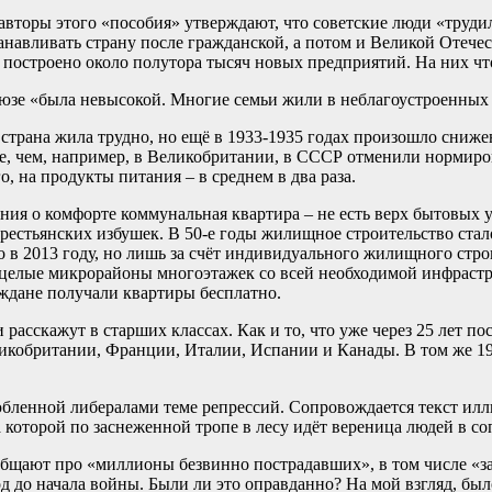
авторы этого «пособия» утверждают, что советские люди «трудил
навливать страну после гражданской, а потом и Великой Отечест
о построено около полутора тысяч новых предприятий. На них чт
оюзе «была невысокой. Многие семьи жили в неблагоустроенных 
страна жила трудно, но ещё в 1933-1935 годах произошло сниже
е, чем, например, в Великобритании, в СССР отменили нормиров
о, на продукты питания – в среднем в два раза.
ения о комфорте коммунальная квартира – не есть верх бытовых 
рестьянских избушек. В 50-е годы жилищное строительство стало
о в 2013 году, но лишь за счёт индивидуального жилищного строи
 целые микрорайоны многоэтажек со всей необходимой инфрастр
аждане получали квартиры бесплатно.
и расскажут в старших классах. Как и то, что уже через 25 лет 
ликобритании, Франции, Италии, Испании и Канады. В том же 1
юбленной либералами теме репрессий. Сопровождается текст ил
 которой по заснеженной тропе в лесу идёт вереница людей в с
щают про «миллионы безвинно пострадавших», в том числе «за о
д до начала войны. Были ли это оправданно? На мой взгляд, был