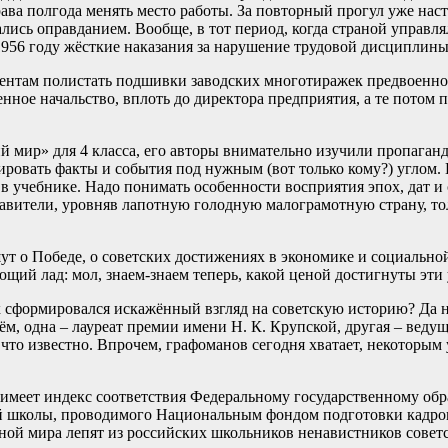
а полгода менять место работы. За повторный прогул уже наст
вались оправданием. Вообще, в тот период, когда страной управ
 1956 году жёсткие наказания за нарушение трудовой дисциплин
дентам полистать подшивки заводских многотиражек предвоенно
енное начальство, вплоть до директора предприятия, а те потом
мир» для 4 класса, его авторы внимательно изучили пропаганди
рировать факты и события под нужным (вот только кому?) углом.
 в учебнике. Надо понимать особенности восприятия эпох, дат и
тавители, уровняв лапотную голодную малограмотную страну, 
ут о Победе, о советских достижениях в экономике и социальной
щий лад: мол, знаем-знаем теперь, какой ценой достигнуты эти 
 сформировался искажённый взгляд на советскую историю? Да не
ём, одна – лауреат премии имени Н. К. Крупской, другая – вед
что известно. Впрочем, графоманов сегодня хватает, некоторым 
меет индекс соответствия Федеральному государственному образ
ей школы, проводимого Национальным фондом подготовки кадров
ной мира лепят из российских школьников ненавистников совет