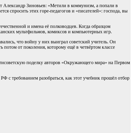
т Александр Зиновьев: «Метили в коммунизм, а попали в
тся спросить этих горе-педагогов и «писателей»: господа, вы
течественной и имена её полководцев. Когда образцом
иканских мультфильмов, комиксов и компьютерных игр.
ались, что войну у них выиграл советский учитель. Он
ть потом от поколения, которому ещё в четвёртом классе
антисоветскую поделку авторов «Окружающего мира» на Первом
 с требованием разобраться, как этот учебник прошёл отбор