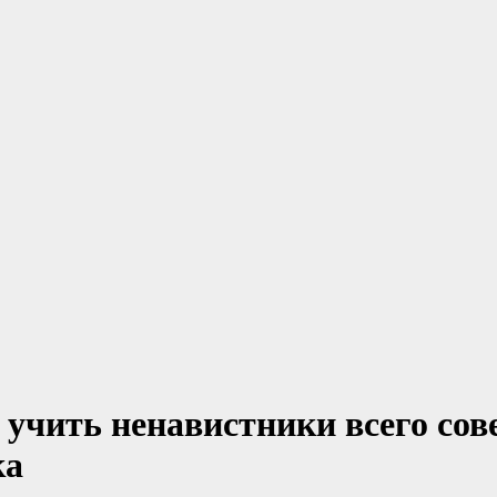
учить ненавистники всего сов
ка