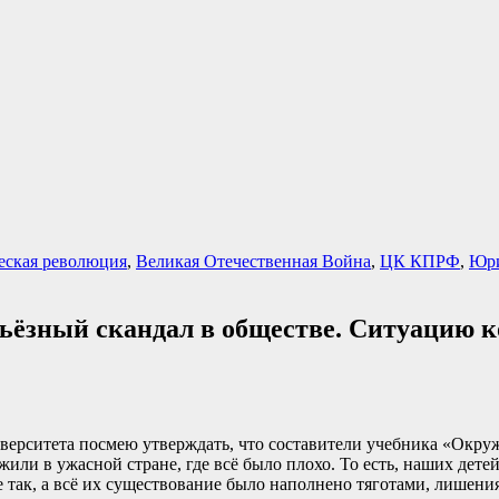
еская революция
,
Великая Отечественная Война
,
ЦК КПРФ
,
Юр
рьёзный скандал в обществе. Ситуацию 
иверситета посмею утверждать, что составители учебника «Окру
или в ужасной стране, где всё было плохо. То есть, наших дете
е так, а всё их существование было наполнено тяготами, лишени