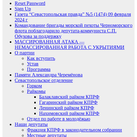
Reset Password
Sign Up
Газета “Севастопольская правда” №5 (1474) 09 февраля
2024 г
Командование бригады морской пехоты Черноморского
флота поблагодарило депутата-коммуниста С.П.
Обухова за поддержку
МАССИРОВАННАЯ АТАКА —
НЕМАССИРОВАННАЯ РАБОТА С УКРЫТИЯМИ
О партии
Как вступить
Устав
Программа
Памяти Александра Черемёнова
Севастопольское отделение
Горком
Райкомы
Балаклавский райком КПРФ
Гагаринский райком КПРФ
Ленинский райком КПРФ
Нахимовский райком КПРФ
Отдел по работе в молодёжью
Наши депутаты
Фракция КПРФ в законодательном собрании
Местные депутаты