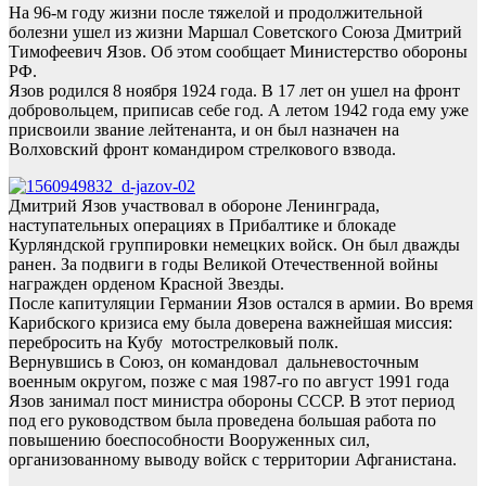
На 96-м году жизни после тяжелой и продолжительной
болезни ушел из жизни Маршал Советского Союза Дмитрий
Тимофеевич Язов. Об этом сообщает Министерство обороны
РФ.
Язов родился 8 ноября 1924 года. В 17 лет он ушел на фронт
добровольцем, приписав себе год. А летом 1942 года ему уже
присвоили звание лейтенанта, и он был назначен на
Волховский фронт командиром стрелкового взвода.
Дмитрий Язов участвовал в обороне Ленинграда,
наступательных операциях в Прибалтике и блокаде
Курляндской группировки немецких войск. Он был дважды
ранен. За подвиги в годы Великой Отечественной войны
награжден орденом Красной Звезды.
После капитуляции Германии Язов остался в армии. Во время
Карибского кризиса ему была доверена важнейшая миссия:
перебросить на Кубу мотострелковый полк.
Вернувшись в Союз, он командовал дальневосточным
военным округом, позже с мая 1987-го по август 1991 года
Язов занимал пост министра обороны СССР. В этот период
под его руководством была проведена большая работа по
повышению боеспособности Вооруженных сил,
организованному выводу войск с территории Афганистана.