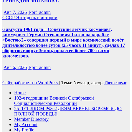
ГЕННАДИЯ ЗЮГАНОВА.
Авг 7, 2026
kprf_admin
СССР
Этот день в истории
6 августа 1961 года – Советский лётчик-космонавт,
коммунист Герман Степанович Титов на корабле
«Восток-2» совершил первый в мире космический полёт
длительностью более суток (25 часов 11 минут), сделав 17
оборотов вокруг Земли, пролетев более 700 тысяч
километров.
Авг 6, 2026
kprf_admin
Сайт работает на WordPress
|
Тема: Newsup, автор
Themeansar
Home
102-я годовщина Великой Октябрьской
Социалистической Революции
25 ЛЕТ ЛКСМ РФ: ИДЕЯМ ВЕРНЫ, БОРЕМСЯ ДО
ПОЛНОЙ ПОБЕДЫ!
Member Directory
My Account
My Profile