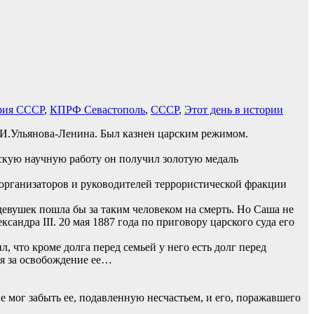
рия СССР
,
КПРФ Севастополь
,
СССР
,
Этот день в истории
.И.Ульянова-Ленина. Был казнен царским режимом.
скую научную работу он получил золотую медаль
 организаторов и руководителей террористической фракции
девушек пошла бы за таким человеком на смерть. Но Саша не
андра III. 20 мая 1887 года по приговору царского суда его
л, что кроме долга перед семьей у него есть долг перед
ся за освобождение ее…
 мог забыть ее, подавленную несчастьем, и его, поражавшего