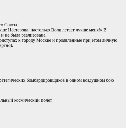
го Союза.
ше Нестерова, настолько Волк летает лучше меня!» В
 и не была реализована.
подступах к городу Москве и проявленные при этом личную
ртно).
 стратегических бомбардировщиков в одном воздушном бою
альный космический полет