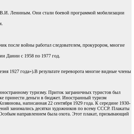
е В.И. Лениным. Они стали боевой программой мобилизации
м.
чик после войны работал следователем, прокурором, многие
ии Дании с 1958 по 1977 год.
ня 1927 года»).В результате переворота многие видные члены
 иностранному туризму. Приток заграничных туристов был
кже принести деньги в бюджет. Иностранный туризм
зяинова, написанная 22 сентября 1929 года. К середине 1930-
лений занимались десятки художников по всему СССР. Плакаты
 Особым направлением была охота. Этот плакат, призывающий