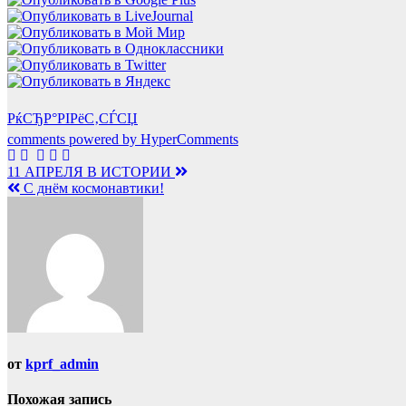
РќСЂР°РІРёС‚СЃСЏ
comments powered by HyperComments
Навигация
11 АПРЕЛЯ В ИСТОРИИ
С днём космонавтики!
по
записям
от
kprf_admin
Похожая запись