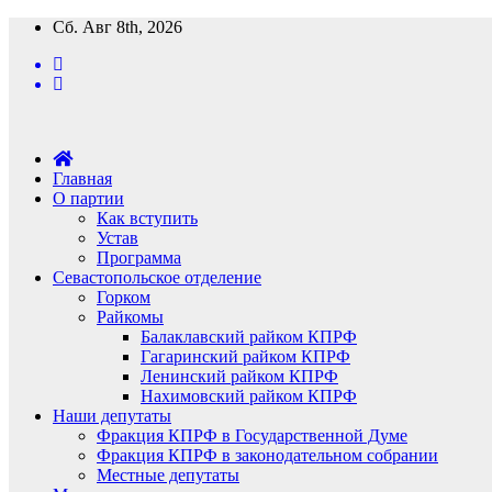
Перейти
Сб. Авг 8th, 2026
к
содержимому
Главная
О партии
Как вступить
Устав
Программа
Севастопольское отделение
Горком
Райкомы
Балаклавский райком КПРФ
Гагаринский райком КПРФ
Ленинский райком КПРФ
Нахимовский райком КПРФ
Наши депутаты
Фракция КПРФ в Государственной Думе
Фракция КПРФ в законодательном собрании
Местные депутаты