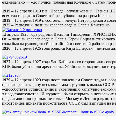
еженедельно — «до полной победы над Колчаком». Затем проп
1919
– 12 апреля 1919 г. в «Правде» опубликованы «Тезисы Ц
всех сил и средств Советской республики на разгром Колчака.
1919
– 12 апреля 1919 г. состоялся пленум Петроградского сов
1925
– Разведчик, полный кавалер ордена Славы Христенко
12 апреля 1925 года родился Василий Тимофеевич ХРИСТЕНКО 
Он – полный кавалер ордена Славы, Герой Социалистического 
годы был на руководящей партийной и советской работе в крае
1926
– 12 апреля 1926 года родился Кнуд Есперсен – деятель д
1927
– 12 апреля 1927 года Чан Кайши и его сторонники сове
КПК были убиты или арестованы. Убийства коммунистов и тер
1929
– 12 апреля 1929 года постановлением Совета труда и об
призван решить сразу несколько задач: улучшить имидж СССР 
«способствует установлению и укреплению культурно-экономиче
х представительства «Интуриста» были открыты в нескольких 
предлагали иностранцам не только Москву и Ленинград, но за
иностранцев приехать поохотиться в СССР, был выпущен на н