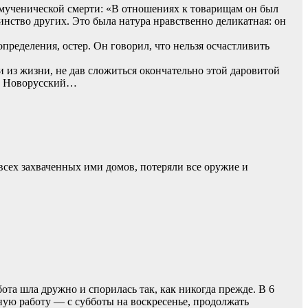
 мученической смерти: «В отношениях к товарищам он был
инство других. Это была натура нравственно деликатная: он
пределения, остер. Он говорил, что нельзя осчастливить
 из жизни, не дав сложиться окончательно этой даровитой
М. Новорусский…
всех захваченных ими домов, потеряли все оружие и
бота шла дружно и спорилась так, как никогда прежде. В 6
ную работу — с субботы на воскресенье, продолжать