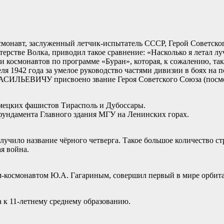
смонавт, заслуженный летчик-испытатель СССР, Герой Советско
стве Волка, приводил такое сравнение: «Насколько я летал луч
 космонавтов по программе «Буран», которая, к сожалению, так
я 1942 года за умелое руководство частями дивизии в боях на 
ИЛЬЕВИЧУ присвоено звание Героя Советского Союза (посме
емецких фашистов Тирасполь и Дубоссары.
 фундамента Главного здания МГУ на Ленинских горах.
олучило название чёрного четверга. Такое большое количество
ая война.
м-космонавтом Ю.А. Гагариным, совершил первый в мире орбит
а к 11-летнему среднему образованию.