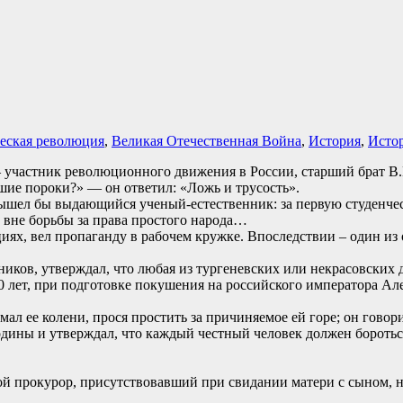
ческая революция
,
Великая Отечественная Война
,
История
,
Исто
 – участник революционного движения в России, старший брат В
дшие пороки?» — он ответил: «Ложь и трусость».
вышел бы выдающийся ученый-естественник: за первую студенче
 вне борьбы за права простого народа…
иях, вел пропаганду в рабочем кружке. Впоследствии – один из
иков, утверждал, что любая из тургеневских или некрасовских 
 лет, при подготовке покушения на российского императора Алекс
ал ее колени, прося простить за причиняемое ей горе; он говори
одины и утверждал, что каждый честный человек должен бороть
й прокурор, присутствовавший при свидании матери с сыном, не