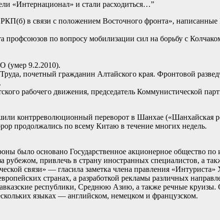
ели «Интернационал» и стали расходиться…”
К РКП(б) в связи с положением Восточного фронта», написанны
ета профсоюзов по вопросу мобилизации сил на борьбу с Колчако
(умер 9.2.2010).
Труда, почетный гражданин Алтайского края. Фронтовой развед
.
атского рабочего движения, председатель Коммунистической парт
ршили контрреволюционный переворот в Шанхае («Шанхайская рез
рор продолжались по всему Китаю в течение многих недель.
ороны было основано Государственное акционерное общество по
за рубежом, привлечь в страну иностранных специалистов, а та
ской связи» — гласила заметка члена правления «Интуриста» Хо
европейских странах, а разработкой рекламы различных направ
кавказские республики, Среднюю Азию, а также речные круизы.
ескольких языках — английском, немецком и французском.