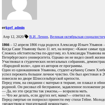
от
kprf_admin
Апр 12, 2020
В.И. Ленин
,
Великая октябрьская социалисти
1866
– 12 апреля 1866 года родился Александр Ильич Ульянов
Когда Саше Ульянову было 11 лет, на вопрос: «Какие самые ху
Сложись обстоятельства по-другому, из Александра Ульянова 
Петербургского университета. Однако он не видел своей жизни
Участвовал в студенческих нелегальных собраниях, демонстрац
«Народной воли», один из авторов ее программы.
Один из однокашников Ульянова, студент-кубанец Семен Хлебн
успел пережить большое личное чувство. Он был арестован в 20
повесили во дворе Шлиссельбургской крепости.
Перед этим, на свидании с матерью в тюрьме, он плакал и обним
родиной. Он рисовал ей бесправное, задавленное положение р
— Да, но эти средства так ужасны,— возразила мать.
— Что же делать, если других нет, мама?— ответил он.
Перед смертью он попросил принести ему стихи Гейне. Молодо
«мужеством и трогательной нежностью».