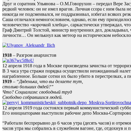
Друг и соратник Ульянова – О.М.Говорухин – передал Вере За
редкий человек: он не имел врагов. Личная ссора с ним была н
никогда не подсмеивался, не поддразнивал, избегал всяких ре
Саша отличался немногословием, однако, если ему приходилось 
человечество «корочкой хлебца», саркастически утверждал, чт
Граф Дмитрий Толстой, министр внутренних дел, докладывал, ч
личности… Он мелькнул как метеор на историческом небоскл
1918
– Разгром анархистов
12 апреля 1918 года в Москве произведена зачистка от террори
В 3 часа утра стражи порядка осуществили неожиданный налет
награбленное. Больше сотни их было убито в перестрелках, а п
1919
–
“Дяденька, что вы делаете тут,
столько больших дядей?”
Что? Социализм: свободный труд
Свободно собравшихся людей.
12 апреля 1919 года состоялся первый коммунистический субб
Его инициаторами выступили рабочие депо Москва-Сортирово
“Работали беспрерывно до 6 часов утра (десять часов) и отремо
часов утра мы собрались в служебном вагоне, где, отдохнув и