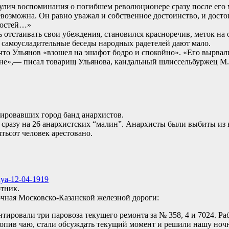
сулич воспоминания о погибшем революционере сразу после его
евозможна. Он равно уважал и собственное достоинство, и досто
зкостей…»
отстаивать свои убеждения, становился красноречив, меток на о
о самоусладительные беседы народных радетелей дают мало.
то Ульянов «взошел на эшафот бодро и спокойно». «Его вырвали
оне»,— писал товарищ Ульянова, кандальный шлиссельбуржец 
зировавших город банд анархистов.
 сразу на 26 анархистских “малин”. Анархисты были выбиты из 
ятьсот человек арестовано.
отник.
чная Московско-Казанской железной дороги:
нтировали три паровоза текущего ремонта за № 358, 4 и 7024. Ра
 попив чаю, стали обсуждать текущий момент и решили нашу ноч