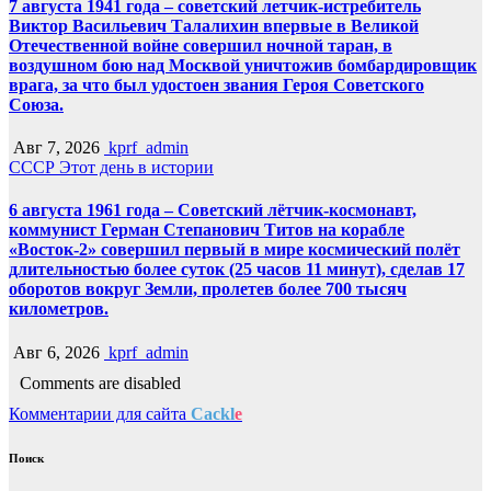
7 августа 1941 года – советский летчик-истребитель
Виктор Васильевич Талалихин впервые в Великой
Отечественной войне совершил ночной таран, в
воздушном бою над Москвой уничтожив бомбардировщик
врага, за что был удостоен звания Героя Советского
Союза.
Авг 7, 2026
kprf_admin
СССР
Этот день в истории
6 августа 1961 года – Советский лётчик-космонавт,
коммунист Герман Степанович Титов на корабле
«Восток-2» совершил первый в мире космический полёт
длительностью более суток (25 часов 11 минут), сделав 17
оборотов вокруг Земли, пролетев более 700 тысяч
километров.
Авг 6, 2026
kprf_admin
Comments are disabled
Комментарии для сайта
Cackl
e
Поиск