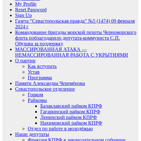
My Profile
Reset Password
Sign Up
Газета “Севастопольская правда” №5 (1474) 09 февраля
2024 г
Командование бригады морской пехоты Черноморского
флота поблагодарило депутата-коммуниста С.П.
Обухова за поддержку
МАССИРОВАННАЯ АТАКА —
НЕМАССИРОВАННАЯ РАБОТА С УКРЫТИЯМИ
О партии
Как вступить
Устав
Программа
Памяти Александра Черемёнова
Севастопольское отделение
Горком
Райкомы
Балаклавский райком КПРФ
Гагаринский райком КПРФ
Ленинский райком КПРФ
Нахимовский райком КПРФ
Отдел по работе в молодёжью
Наши депутаты
Фракция КПРФ в законодательном собрании