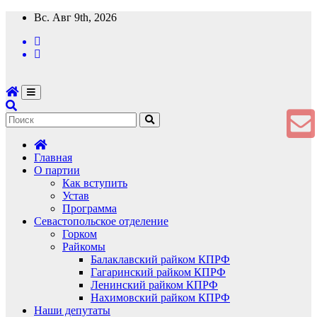
Перейти
Вс. Авг 9th, 2026
к
содержимому
Главная
О партии
Как вступить
Устав
Программа
Севастопольское отделение
Горком
Райкомы
Балаклавский райком КПРФ
Гагаринский райком КПРФ
Ленинский райком КПРФ
Нахимовский райком КПРФ
Наши депутаты