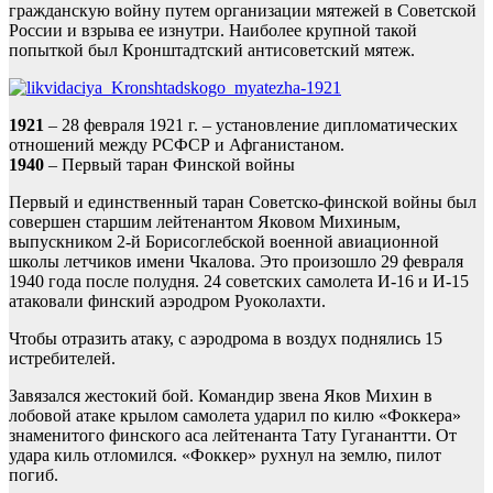
гражданскую войну путем организации мятежей в Советской
России и взрыва ее изнутри. Наиболее крупной такой
попыткой был Кронштадтский антисоветский мятеж.
1921
– 28 февраля 1921 г. – установление дипломатических
отношений между РСФСР и Афганистаном.
1940
– Первый таран Финской войны
Первый и единственный таран Советско-финской войны был
совершен старшим лейтенантом Яковом Михиным,
выпускником 2-й Борисоглебской военной авиационной
школы летчиков имени Чкалова. Это произошло 29 февраля
1940 года после полудня. 24 советских самолета И-16 и И-15
атаковали финский аэродром Руоколахти.
Чтобы отразить атаку, с аэродрома в воздух поднялись 15
истребителей.
Завязался жестокий бой. Командир звена Яков Михин в
лобовой атаке крылом самолета ударил по килю «Фоккера»
знаменитого финского аса лейтенанта Тату Гуганантти. От
удара киль отломился. «Фоккер» рухнул на землю, пилот
погиб.