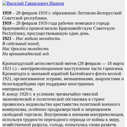
1919
– 28 февраля 1919 г. образование Литовско-Белорусской
Советской республики.
1919
– 28 февраля 1919 года рабочие немецкого города
Брауншвейга провозгласили Брауншвейгскую Советскую
Республику, просуществовавшую один день.
1921
–
Нас водила молодость
В сабельный поход,
Нас бросала молодость
На кронштадтский лед.
Кронштадтский антисоветский мятеж (28 февраля — 18 марта
1921 г.) – контрреволюционное выступление части гарнизона
Кронштадта и экипажей кораблей Балтийского флота весной
1921, организованное эсерами, меньшевиками, анархистами и
белогвардейцами при поддержке иностранных
империалистов.
К концу 1920 г. в условиях чрезвычайно тяжелой
экономической и политической обстановки в стране
проявилось недовольство крестьянства политикой военного
коммунизма, особенно продразверсткой и запрещением
свободной торговли. Внутренняя и внешняя контрреволюция,
используя трудности переходного периода от войны к миру,
хозяйственной разрухи, голода, попыталась снова разжечь