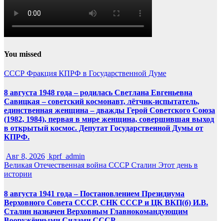
You missed
СССР
Фракция КПРФ в Государственной Думе
8 августа 1948 года – родилась Светлана Евгеньевна
Савицкая – советский космонавт, лётчик-испытатель,
единственная женщина – дважды Герой Советского Союза
(1982, 1984), первая в мире женщина, совершившая выход
в открытый космос. Депутат Государственной Думы от
КПРФ.
Авг 8, 2026
kprf_admin
Великая Отечественная война
СССР
Сталин
Этот день в
истории
8 августа 1941 года – Постановлением Президиума
Верховного Совета СССР, СНК СССР и ЦК ВКП(б) И.В.
Сталин назначен Верховным Главнокомандующим
Вооружёнными Силами СССР.