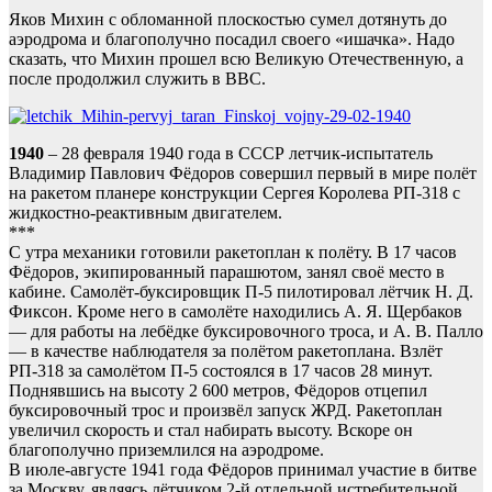
Яков Михин с обломанной плоскостью сумел дотянуть до
аэродрома и благополучно посадил своего «ишачка». Надо
сказать, что Михин прошел всю Великую Отечественную, а
после продолжил служить в ВВС.
1940
– 28 февраля 1940 года в СССР летчик-испытатель
Владимир Павлович Фёдоров совершил первый в мире полёт
на ракетом планере конструкции Сергея Королева РП-318 с
жидкостно-реактивным двигателем.
***
С утра механики готовили ракетоплан к полёту. В 17 часов
Фёдоров, экипированный парашютом, занял своё место в
кабине. Самолёт-буксировщик П-5 пилотировал лётчик Н. Д.
Фиксон. Кроме него в самолёте находились А. Я. Щербаков
— для работы на лебёдке буксировочного троса, и А. В. Палло
— в качестве наблюдателя за полётом ракетоплана. Взлёт
РП-318 за самолётом П-5 состоялся в 17 часов 28 минут.
Поднявшись на высоту 2 600 метров, Фёдоров отцепил
буксировочный трос и произвёл запуск ЖРД. Ракетоплан
увеличил скорость и стал набирать высоту. Вскоре он
благополучно приземлился на аэродроме.
В июле-августе 1941 года Фёдоров принимал участие в битве
за Москву, являясь лётчиком 2-й отдельной истребительной