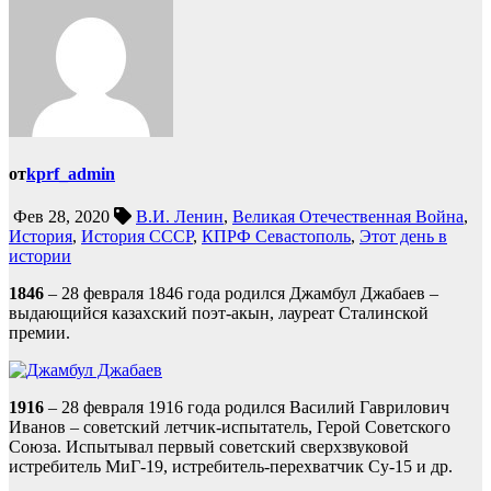
от
kprf_admin
Фев 28, 2020
В.И. Ленин
,
Великая Отечественная Война
,
История
,
История СССР
,
КПРФ Севастополь
,
Этот день в
истории
1846
– 28 февраля 1846 года родился Джамбул Джабаев –
выдающийся казахский поэт-акын, лауреат Сталинской
премии.
1916
– 28 февраля 1916 года родился Василий Гаврилович
Иванов – советский летчик-испытатель, Герой Советского
Союза. Испытывал первый советский сверхзвуковой
истребитель МиГ-19, истребитель-перехватчик Су-15 и др.