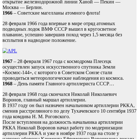
открытие железнодорожной линии Ханой — Пекин —
Москва — Берлин.
1966
– Советские магелланы атомного флота!
28 февраля 1966 года впервые в мире отряд атомных
подводных лодок ВМФ СССР вышел в кругосветное
плавание, успешно завершив поход через 1,5 месяца без
всплытия в надводное положение.
1967
– 28 февраля 1967 года с космодрома Плесецк
осуществлен запуск искусственного спутника Земли
«Космос-144», с которого в Советском Союзе стали
проводиться метеорологические наблюдения из космоса.
1968
– День памяти Главного артиллериста СССР…
28 февраля 1968 года скончался Николай Николаевич
Воронов, главный маршал артиллерии.
В 1937 году он был назначен начальником артиллерии РККА,
сменив расстрелянного по делу Тухачевского 10 сентября 1937
года комдива Н. М. Роговского.
После вступления на должность начальника артиллерии
РККА Николай Воронов начал работу по модернизации
артиллерии РККА и уже в ноябре 1937 года на столе у
наркома обороны Климента Ефремовича Ворошилова лежала