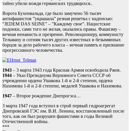
тайно убили вождя германских трудящихся..
Ворота Бухенвальда, где было замучено 56 тысяч
антифашистов ”украшала” резная решетка с надписью:
”JEDEM DAS SEINE” – ”Каждому свое”. Нацистские
подонки, сами того не желая, оказались правы. Фашизму –
вечная ненависть и презрение. Революционеру, коммунисту
Тельману и сотням тысяч других известных и безымянных
борцов за дело рабочего класса – вечная память и признание
прогрессивного человечества.
1943
– 3 марта 1943 года Красная Армия освободила Ржев.
1944
– Указ Президиума Верховного Совета СССР об
учреждении ордена Ушакова 1-й и 2-й степени, ордена
Нахимова 1-й и 2-й степени, медалей Ушакова и Нахимова.
1947
– Второе рождение Днепрогэса…
3 марта 1947 года вступил в строй первый гидроагрегат
Днепровской ГЭС им. В.И. Ленина, восстановленный после
того, как он был разрушен фашистами в годы Великой
Отечественной войны.
***