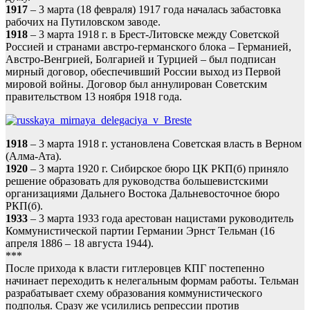
1917
– 3 марта (18 февраля) 1917 года началась забастовка
рабочих на Путиловском заводе.
1918
– 3 марта 1918 г. в Брест-Литовске между Советской
Россией и странами австро-германского блока – Германией,
Австро-Венгрией, Болгарией и Турцией – был подписан
мирный договор, обеспечивший России выход из Первой
мировой войны. Договор был аннулирован Советским
правительством 13 ноября 1918 года.
1918
– 3 марта 1918 г. установлена Советская власть в Верном
(Алма-Ата).
1920
– 3 марта 1920 г. Сибирское бюро ЦК РКП(б) приняло
решение образовать для руководства большевистскими
организациями Дальнего Востока Дальневосточное бюро
РКП(б).
1933
– 3 марта 1933 года арестован нацистами руководитель
Коммунистической партии Германии Эрнст Тельман (16
апреля 1886 – 18 августа 1944).
***
После прихода к власти гитлеровцев КПГ постепенно
начинает переходить к нелегальным формам работы. Тельман
разрабатывает схему образования коммунистического
подполья. Сразу же усилились репрессии против