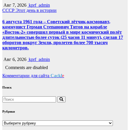
Авг 7, 2026
kprf_admin
СССР
Этот день в истории
6 августа 1961 года – Советский лётчик-космонавт,
коммунист Герман Степанович Титов на корабле
«Восток-2» совершил первый в мире космический полёт
длительностью более суток (25 часов 11 минут), сделав 17
оборотов вокруг Земли, пролетев более 700 тысяч
километров.
Авг 6, 2026
kprf_admin
Comments are disabled
Комментарии для сайта
Cackl
e
Поиск
Рубрики
Рубрики