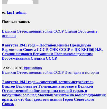
от
kprf_admin
Похожая запись
Великая Отечественная война
СССР
Сталин
Этот день в
истории
8 августа 1941 года – Постановлением Президиума
Верховного Совета СССР, СНК СССР и ЦК ВКП(б) И.В.
Сталин назначен Верховным Главнокомандующим
Вооружёнными Силами СССР.
Авг 8, 2026
kprf_admin
Великая Отечественная война
СССР
Этот день в истории
7 августа 1941 года – советский летчик-истребитель
Виктор Васильевич Талалихин впервые в Великой
Отечественной войне совершил ночной таран, в
воздушном бою над Москвой уничтожив бомбардировщик
врага, за что был удостоен звания Героя Советского
Союза.