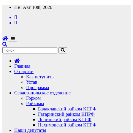
Перейти
Пн. Авг 10th, 2026
к
содержимому
Главная
О партии
Как вступить
Устав
Программа
Севастопольское отделение
Горком
Райкомы
Балаклавский райком КПРФ
Гагаринский райком КПРФ
Ленинский райком КПРФ
Нахимовский райком КПРФ
Наши депутаты