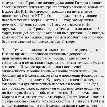
коммунистов. Геринг по личному указанию Гитлера готовит
арест ”депутата рейхстага, транспортного рабочего Тельмана”.
Вскоре ЦК КПГ фактически переходит на нелегальное
положение. Однако КПГ работает, и даже в этих условиях на
парламентских выборах 5 марта 1933 года коммунисты
получают 4,8 млн. голосов – 81 место в рейхстаге. Но
прусская полиция Геринга идет за Тельманом по пятам, и 3
марта, после доноса провокатора он был арестован. За вождем
коммунистов закрылись двери тюрьмы Моабит, о его поимке
было немедленно доложено самому Гитлеру.
Эрнст Тельман находился в заключении почти двенадцать лет.
Все это время он переносил постоянные допросы с
применение пыток, жестоких побоев, следы которых
гестаповцы и не пытались скрывать от жены Тельмана Розы и
его дочери Ирмы во время их редких посещений
заключенного. В конце войны – в конце своей жизни, уже
брошенный в Бухенвальд, он знал о поражении фашистов под
Москвой, Сталинградом и Курском, знал о неизбежном,
смертельном для гитлеровцев переломе в войне. Он видел,
как побеждает дело, которому он отдал всю свою недолгую –
но большую, богатую событиями жизнь. И принимая слова
Маркса о том, что счастье – это борьба, Эрнст Тельман мог бы
с уверенностью сказать, что был счастлив. 18 августа 1944 г. в
концентрационном лагере Бухенвальд нацистские палачи