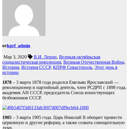
от
kprf_admin
Мар 3, 2020
В.И. Ленин
,
Великая октябрьская
социалистическая революция
,
Великая Отечественная Война
,
История
,
История СССР
,
КПРФ Севастополь
,
Этот день в
истории
1878
– 3 марта 1878 года родился Емельян Ярославский —
революционер и партийный деятель, член РСДРП с 1898 года,
академик АН СССР, председатель Союза воинствующих
безбожников СССР.
1905
– 3 марта 1905 года. Царь Николай II обещает провести
церковную и другие реформу, а также созвать совещательную
думу.