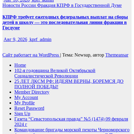
Новости России
Фракция КПРФ в Государственной Думе
КПРФ требует ежегодных федеральных выплат на сборы
детей в школу — это последовательная линия фракции в
Госдуме
Авг 9, 2026
kprf_admin
Сайт работает на WordPress
|
Тема: Newsup, автор
Themeansar
Home
102-я годовщина Великой Октябрьской
Социалистической Революции
25 ЛЕТ ЛКСМ РФ: ИДЕЯМ ВЕРНЫ, БОРЕМСЯ ДО
ПОЛНОЙ ПОБЕДЫ!
Member Directory
My Account
My Profile
Reset Password
Sign Up
Газета “Севастопольская правда” №5 (1474) 09 февраля
2024 г
Командование бригады морской пехоты Черноморского