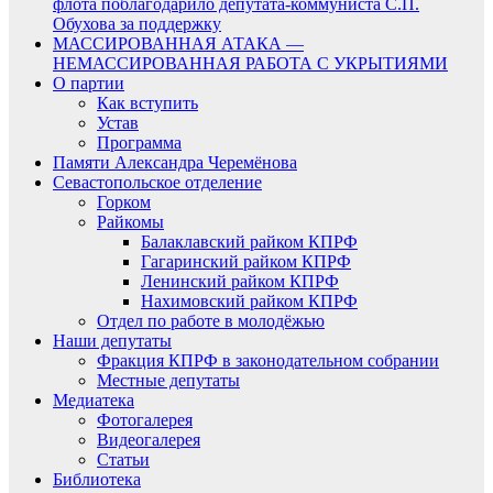
флота поблагодарило депутата-коммуниста С.П.
Обухова за поддержку
МАССИРОВАННАЯ АТАКА —
НЕМАССИРОВАННАЯ РАБОТА С УКРЫТИЯМИ
О партии
Как вступить
Устав
Программа
Памяти Александра Черемёнова
Севастопольское отделение
Горком
Райкомы
Балаклавский райком КПРФ
Гагаринский райком КПРФ
Ленинский райком КПРФ
Нахимовский райком КПРФ
Отдел по работе в молодёжью
Наши депутаты
Фракция КПРФ в законодательном собрании
Местные депутаты
Медиатека
Фотогалерея
Видеогалерея
Статьи
Библиотека