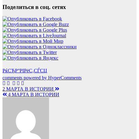
Поделиться в соц. сетях
РќСЂР°РІРёС‚СЃСЏ
comments powered by HyperComments
Навигация
2 МАРТА В ИСТОРИИ
4 МАРТА В ИСТОРИИ
по
записям