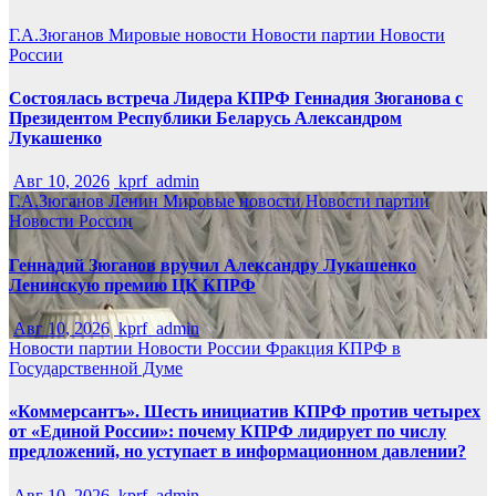
Г.А.Зюганов
Мировые новости
Новости партии
Новости
России
Состоялась встреча Лидера КПРФ Геннадия Зюганова с
Президентом Республики Беларусь Александром
Лукашенко
Авг 10, 2026
kprf_admin
Г.А.Зюганов
Ленин
Мировые новости
Новости партии
Новости России
Геннадий Зюганов вручил Александру Лукашенко
Ленинскую премию ЦК КПРФ
Авг 10, 2026
kprf_admin
Новости партии
Новости России
Фракция КПРФ в
Государственной Думе
«Коммерсантъ». Шесть инициатив КПРФ против четырех
от «Единой России»: почему КПРФ лидирует по числу
предложений, но уступает в информационном давлении?
Авг 10, 2026
kprf_admin