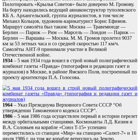
Пилотировать «Крылья Советов» было доверено М. Громову.
На борту находились ведущий авиаконструктор туполевского
КБ А. Архангельский, группа журналистов, в том числе
Михаил Кольцов, художник-карикатурист Борис Ефимов.
Маршрут самолёта был таким: Москва — Травемюнде —
Берлин — Париж — Рим — Марсель — Лондон — Париж —
Берлин — Варшава — Москва. М. М. Громов пролетел 9037
км за 53 летных часа и со средней скоростью 117 км/ч.
Самолёты АНТ-9 принимали участие в Великой
Отечественной войне.
1934
– 5 мая 1934 года вошел в строй новый полиграфический
комбинат газеты «Правда» (типография и редакции газет и
журналов) в Москве, в районе Ямского Поля, построенный по
проекту архитектора П.А. Голосова.
1964
– Указ Президиума Верховного Совета СССР “Об
утверждении Таможенного кодекса СССР”.
1986
– 5 мая 1986 года осуществлен первый в истории перелет
между орбитальными станциями. Космонавты Л.Д. Кизим и
В.А. Соловьев на корабле «Союз T-15» успешно
переместились со станции «Мир» на станцию «Салют-7» и 16
июля 1986 г. на том же корабле вернулись на Землю.