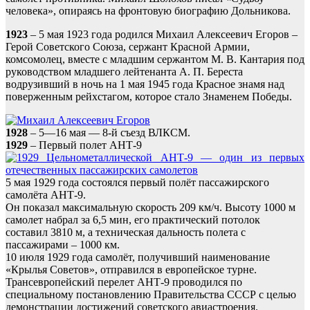
человека», опираясь на фронтовую биографию Дольникова.
1923
– 5 мая 1923 года родился Михаил Алексеевич Егоров –
Герой Советского Союза, сержант Красной Армии,
комсомолец, вместе с младшим сержантом М. В. Кантария под
руководством младшего лейтенанта А. П. Береста
водрузивший в ночь на 1 мая 1945 года Красное знамя над
поверженным рейхстагом, которое стало Знаменем Победы.
1928
– 5—16 мая — 8-й съезд ВЛКСМ.
1929
– Первый полет АНТ-9
5 мая 1929 года состоялся первый полёт пассажирского
самолёта АНТ-9.
Он показал максимальную скорость 209 км/ч. Высоту 1000 м
самолет набрал за 6,5 мин, его практический потолок
составил 3810 м, а техническая дальность полета с
пассажирами – 1000 км.
10 июля 1929 года самолёт, получивший наименование
«Крылья Советов», отправился в европейское турне.
Трансевропейский перелет АНТ-9 проводился по
специальному постановлению Правительства СССР с целью
демонстрации достижений советского авиастроения.