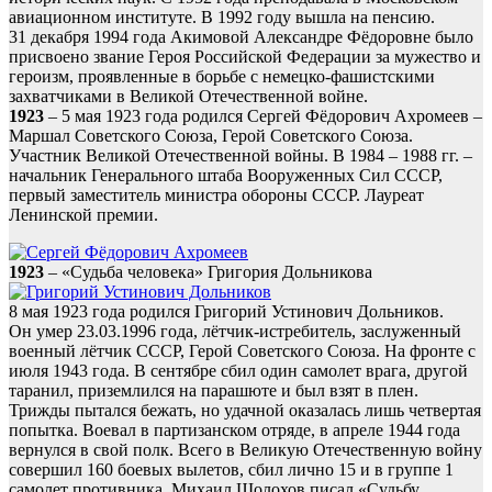
авиационном институте. В 1992 году вышла на пенсию.
31 декабря 1994 года Акимовой Александре Фёдоровне было
присвоено звание Героя Российской Федерации за мужество и
героизм, проявленные в борьбе с немецко-фашистскими
захватчиками в Великой Отечественной войне.
1923
– 5 мая 1923 года родился Сергей Фёдорович Ахромеев –
Маршал Советского Союза, Герой Советского Союза.
Участник Великой Отечественной войны. В 1984 – 1988 гг. –
начальник Генерального штаба Вооруженных Сил СССР,
первый заместитель министра обороны СССР. Лауреат
Ленинской премии.
1923
– «Судьба человека» Григория Дольникова
8 мая 1923 года родился Григорий Устинович Дольников.
Он умер 23.03.1996 года, лётчик-истребитель, заслуженный
военный лётчик СССР, Герой Советского Союза. На фронте с
июля 1943 года. В сентябре сбил один самолет врага, другой
таранил, приземлился на парашюте и был взят в плен.
Трижды пытался бежать, но удачной оказалась лишь четвертая
попытка. Воевал в партизанском отряде, в апреле 1944 года
вернулся в свой полк. Всего в Великую Отечественную войну
совершил 160 боевых вылетов, сбил лично 15 и в группе 1
самолет противника. Михаил Шолохов писал «Судьбу