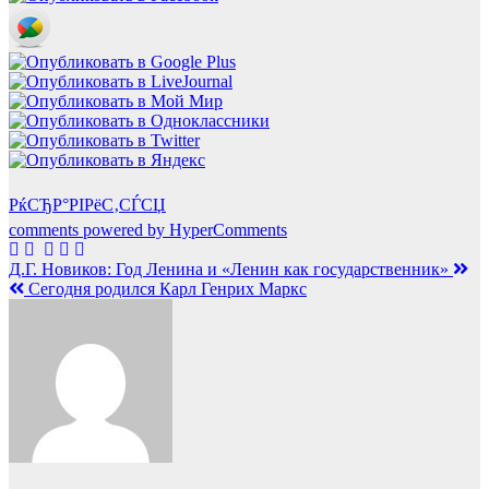
РќСЂР°РІРёС‚СЃСЏ
comments powered by HyperComments
Навигация
Д.Г. Новиков: Год Ленина и «Ленин как государственник»
Сегодня родился Карл Генрих Маркс
по
записям