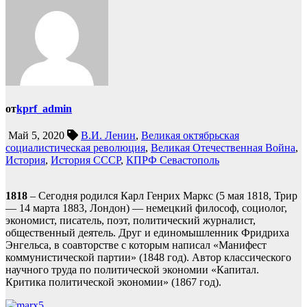
от
kprf_admin
Май 5, 2020
В.И. Ленин
,
Великая октябрьская
социалистическая революция
,
Великая Отечественная Война
,
История
,
История СССР
,
КПРФ Севастополь
1818
– Сегодня родился Карл Генрих Маркс (5 мая 1818, Трир
— 14 марта 1883, Лондон) — немецкий философ, социолог,
экономист, писатель, поэт, политический журналист,
общественный деятель. Друг и единомышленник Фридриха
Энгельса, в соавторстве с которым написал «Манифест
коммунистической партии» (1848 год). Автор классического
научного труда по политической экономии «Капитал.
Критика политической экономии» (1867 год).