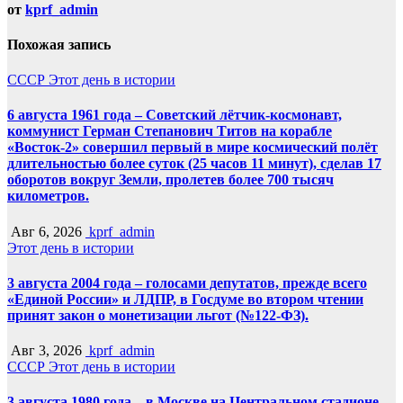
от
kprf_admin
Похожая запись
СССР
Этот день в истории
6 августа 1961 года – Советский лётчик-космонавт,
коммунист Герман Степанович Титов на корабле
«Восток-2» совершил первый в мире космический полёт
длительностью более суток (25 часов 11 минут), сделав 17
оборотов вокруг Земли, пролетев более 700 тысяч
километров.
Авг 6, 2026
kprf_admin
Этот день в истории
3 августа 2004 года – голосами депутатов, прежде всего
«Единой России» и ЛДПР, в Госдуме во втором чтении
принят закон о монетизации льгот (№122-ФЗ).
Авг 3, 2026
kprf_admin
СССР
Этот день в истории
3 августа 1980 года – в Москве на Центральном стадионе