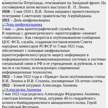
коммунисты Петрограда, отъезжавшие на Западный фронт. На
состоявшемся затем митинге выступил В . П. Ленин.
1920
– 5 мая 1920 г. В.И. Ленин направил приветственную
телеграмму Советскому правительству Азербайджана.
1921
– День шифровальщика
5 мая — день криптографической службы России.
В переводе с древнегреческого «криптография» означает
«тайнопись». Как говорится в опубликованном сообщении
ЦОС ФСБ, служба, созданная постановлением Совета
народных комиссаров РСФСР от 5 мая 1921 года,
обеспечивает с помощью шифровальных
(криптографических) средств защиту информации в
информационно-телекоммуникационных системах и системах
специальной связи в РФ и ее учреждениях за рубежом, в том
числе в системах, использующих современные
информационные технологии.
1922
– 5 мая 1922 года в «Правде» были опубликованы статьи
В.И. Ленина и И.В. Сталина, посвященные 10-летию газеты.
1922
– Боевой штурман Александра Акимова
5 мая 1922 года родилась Александра Фёдоровна Акимова,
советская военная лётчица, штурман 46-го гвардейского
ночного бомбардировочного авиационного полка, Герой
Российской Федераци.