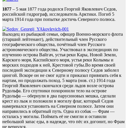
1877
– 5 мая 1877 года родился Георгий Яковлевич Седов,
российский гидрограф, исследователь Арктики. Погиб 5
марта 1914 года при попытке достичь Северного полюса.
Выходец из рыбацкой семьи, офицер Военно-морского флота
(старший лейтенант), действительный член Русского
географического общества, почётный член Русского
астрономического общества. Участвовал в экспедициях по
изучению острова Вайгач, устья реки Кары, Новой Земли,
Карского моря, Каспийского моря, устья реки Колымы и
морских подходов к ней, Крестовой губы.Во время своей
последней экспедиции к Северному полюсу Седов заболел
цингой. Вскоре он не смог идти и приказал привязать себя к
нартам, но продолжать поход. 5 марта (нов. ст.) 1914 года
Георгий Яковлевич скончался среди льдов возле острова
Рудольфа. Его спутники похоронили тело на острове
Рудольфа — обернули в два парусиновых мешка, сделали
крест из лыж и положили в могилу флаг, который Седов
намеревался установить на Северном полюсе. Затем они
направились в обратный путь. Одна из собак — Фрам —
осталась у могилы. Поймать её не смогли и оставили
небольшой запас еды, в надежде, что пёс их догонит, но Фрам
не вернулся.