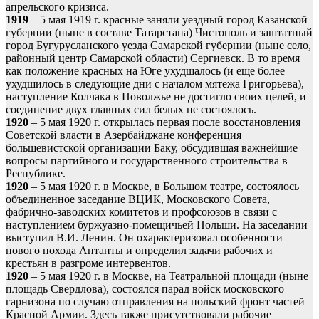
апрельского кризиса.
1919
– 5 мая 1919 г. красные заняли уездный город Казанской
губернии (ныне в составе Татарстана) Чистополь и заштатный
город Бугурусланского уезда Самарской губернии (ныне село,
районный центр Самарской области) Сергиевск. В то время
как положение красных на Юге ухудшалось (и еще более
ухудшилось в следующие дни с началом мятежа Григорьева),
наступление Колчака в Поволжье не достигло своих целей, и
соединение двух главных сил белых не состоялось.
1920
– 5 мая 1920 г. открылась первая после восстановления
Советской власти в Азербайджане конференция
большевистской организации Баку, обсудившая важнейшие
вопросы партийного и государственного строительства в
Республике.
1920
– 5 мая 1920 г. в Москве, в Большом театре, состоялось
объединенное заседание ВЦИК, Московского Совета,
фабрично-заводских комитетов и профсоюзов в связи с
наступлением буржуазно-помещичьей Польши. На заседании
выступил В.И. Ленин. Он охарактеризовал особенности
нового похода Антанты и определил задачи рабочих и
крестьян в разгроме интервентов.
1920
– 5 мая 1920 г. в Москве, на Театральной площади (ныне
площадь Свердлова), состоялся парад войск московского
гарнизона по случаю отправления на польский фронт частей
Красной Армии. Здесь также присутствовали рабочие