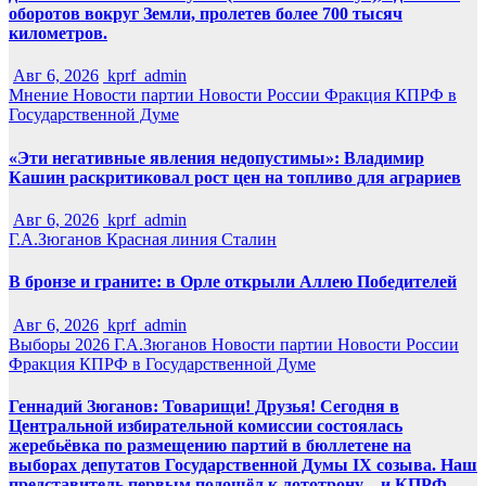
оборотов вокруг Земли, пролетев более 700 тысяч
километров.
Авг 6, 2026
kprf_admin
Мнение
Новости партии
Новости России
Фракция КПРФ в
Государственной Думе
«Эти негативные явления недопустимы»: Владимир
Кашин раскритиковал рост цен на топливо для аграриев
Авг 6, 2026
kprf_admin
Г.А.Зюганов
Красная линия
Сталин
В бронзе и граните: в Орле открыли Аллею Победителей
Авг 6, 2026
kprf_admin
Выборы 2026
Г.А.Зюганов
Новости партии
Новости России
Фракция КПРФ в Государственной Думе
Геннадий Зюганов: Товарищи! Друзья! Сегодня в
Центральной избирательной комиссии состоялась
жеребьёвка по размещению партий в бюллетене на
выборах депутатов Государственной Думы IX созыва. Наш
представитель первым подошёл к лототрону – и КПРФ