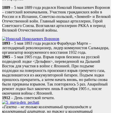
1889
– 5 мая 1889 года родился Николай Николаевич Воронов
– советский военачальник. Участник гражданских войн в
России и в Испании, Советско-польской, «Зимней» и Великой
Отечественной войн. Главный маршал артиллерии, Герой
Советского Союза. Возглавлял артиллерию РККА в период
Великой Отечественной войны.
1893
– 5 мая 1893 года родился Фарабундо Марти –
легендарный революционер, лидер коммунистов Сальвадора,
организатор вооруженного восстания 1932 года.
1905
– 5 мая 1905 года. Взрыв паров бензина на русской
подводной лодке <Дельфин>, переведенной на Дальний
Восток для участия в войне с Японией. При подъеме
подлодки на поверхность произошел взрыв гремучего газа,
выделившегося из аккумуляторной батареи. Подъем лодки
пришлось прекратить, а затем начать вновь, но работы снова
были прерваны взрывом. Так повторялось 5 раз. Аварийный
ремонт лодки был закончен лишь 8 октября 1905 г., после
окончания войны с Японией.
1912
– День советской печати.
«Газета – не только коллективный пропагандист и
коллективный агитатор, но также и коллективный