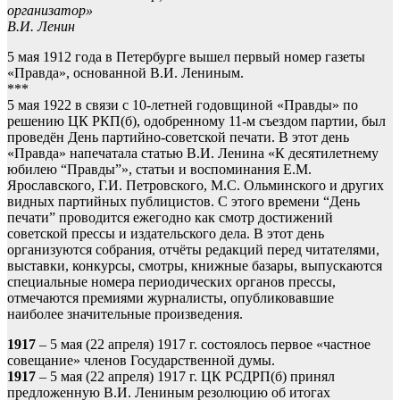
организатор»
В.И. Ленин
5 мая 1912 года в Петербурге вышел первый номер газеты
«Правда», основанной В.И. Лениным.
***
5 мая 1922 в связи с 10-летней годовщиной «Правды» по
решению ЦК РКП(б), одобренному 11-м съездом партии, был
проведён День партийно-советской печати. В этот день
«Правда» напечатала статью В.И. Ленина «К десятилетнему
юбилею “Правды”», статьи и воспоминания Е.М.
Ярославского, Г.И. Петровского, М.С. Ольминского и других
видных партийных публицистов. С этого времени “День
печати” проводится ежегодно как смотр достижений
советской прессы и издательского дела. В этот день
организуются собрания, отчёты редакций перед читателями,
выставки, конкурсы, смотры, книжные базары, выпускаются
специальные номера периодических органов прессы,
отмечаются премиями журналисты, опубликовавшие
наиболее значительные произведения.
1917
– 5 мая (22 апреля) 1917 г. состоялось первое «частное
совещание» членов Государственной думы.
1917
– 5 мая (22 апреля) 1917 г. ЦК РСДРП(б) принял
предложенную В.И. Лениным резолюцию об итогах