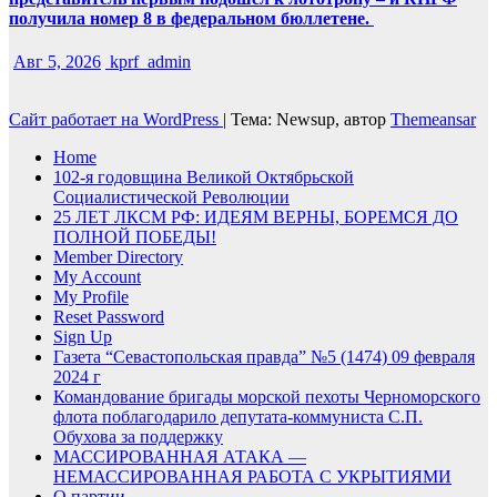
получила номер 8 в федеральном бюллетене.
Авг 5, 2026
kprf_admin
Сайт работает на WordPress
|
Тема: Newsup, автор
Themeansar
Home
102-я годовщина Великой Октябрьской
Социалистической Революции
25 ЛЕТ ЛКСМ РФ: ИДЕЯМ ВЕРНЫ, БОРЕМСЯ ДО
ПОЛНОЙ ПОБЕДЫ!
Member Directory
My Account
My Profile
Reset Password
Sign Up
Газета “Севастопольская правда” №5 (1474) 09 февраля
2024 г
Командование бригады морской пехоты Черноморского
флота поблагодарило депутата-коммуниста С.П.
Обухова за поддержку
МАССИРОВАННАЯ АТАКА —
НЕМАССИРОВАННАЯ РАБОТА С УКРЫТИЯМИ
О партии