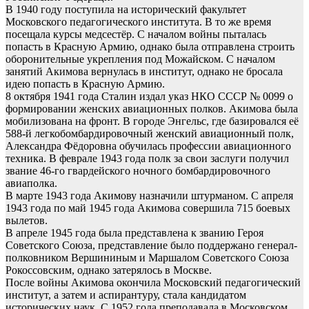
В 1940 году поступила на исторический факультет
Московского педагогического института. В то же время
посещала курсы медсестёр. С началом войны пыталась
попасть в Красную Армию, однако была отправлена строить
оборонительные укрепления под Можайском. С началом
занятий Акимова вернулась в институт, однако не бросала
идею попасть в Красную Армию.
8 октября 1941 года Сталин издал указ НКО СССР № 0099 о
формировании женских авиационных полков. Акимова была
мобилизована на фронт. В городе Энгельс, где базировался её
588-й легкобомбардировочный женский авиационный полк,
Александра Фёдоровна обучилась профессии авиационного
техника. В феврале 1943 года полк за свои заслуги получил
звание 46-го гвардейского ночного бомбардировочного
авиаполка.
В марте 1943 года Акимову назначили штурманом. С апреля
1943 года по май 1945 года Акимова совершила 715 боевых
вылетов.
В апреле 1945 года была представлена к званию Героя
Советского Союза, представление было поддержано генерал-
полковником Вершининым и Маршалом Советского Союза
Рокоссовским, однако затерялось в Москве.
После войны Акимова окончила Московский педагогический
институт, а затем и аспирантуру, стала кандидатом
исторических наук. С 1952 года преподавала в Московском