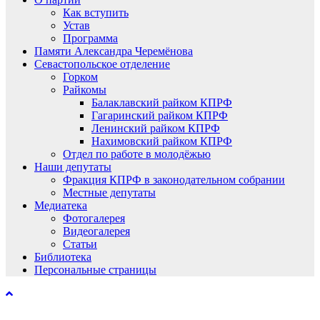
Как вступить
Устав
Программа
Памяти Александра Черемёнова
Севастопольское отделение
Горком
Райкомы
Балаклавский райком КПРФ
Гагаринский райком КПРФ
Ленинский райком КПРФ
Нахимовский райком КПРФ
Отдел по работе в молодёжью
Наши депутаты
Фракция КПРФ в законодательном собрании
Местные депутаты
Медиатека
Фотогалерея
Видеогалерея
Статьи
Библиотека
Персональные страницы