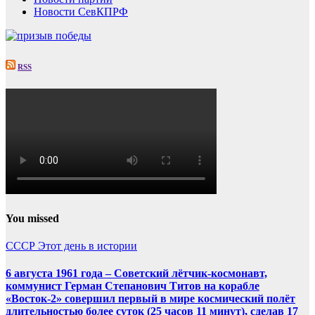
Новости СевКПРФ
RSS
You missed
СССР
Этот день в истории
6 августа 1961 года – Советский лётчик-космонавт,
коммунист Герман Степанович Титов на корабле
«Восток-2» совершил первый в мире космический полёт
длительностью более суток (25 часов 11 минут), сделав 17