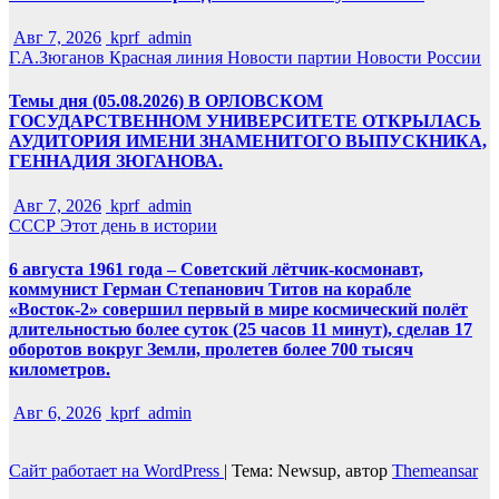
Авг 7, 2026
kprf_admin
Г.А.Зюганов
Красная линия
Новости партии
Новости России
Темы дня (05.08.2026) В ОРЛОВСКОМ
ГОСУДАРСТВЕННОМ УНИВЕРСИТЕТЕ ОТКРЫЛАСЬ
АУДИТОРИЯ ИМЕНИ ЗНАМЕНИТОГО ВЫПУСКНИКА,
ГЕННАДИЯ ЗЮГАНОВА.
Авг 7, 2026
kprf_admin
СССР
Этот день в истории
6 августа 1961 года – Советский лётчик-космонавт,
коммунист Герман Степанович Титов на корабле
«Восток-2» совершил первый в мире космический полёт
длительностью более суток (25 часов 11 минут), сделав 17
оборотов вокруг Земли, пролетев более 700 тысяч
километров.
Авг 6, 2026
kprf_admin
Сайт работает на WordPress
|
Тема: Newsup, автор
Themeansar