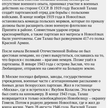
отсутствие военного опыта, принимал участие в военных
действиях на стороне СССР. В 1919 году Василий Талаш
создаёт партизанский отряд для борьбы с польскими
войсками. В конце ноября 1919 года в Новосёлках
остановилась команда польских моряков, которые по приказу
должны были расширить свою военную флотилию на
Припяти в районе. Совместным ударом отряда
красноармейцев, а также партизан все матросы в Новосёлках
были уничтожены. Сам Талаш был разведчиком 417-го полка
Красной Армии.
После начала Великой Отечественной Войны он был
арестован немцами, но сумел выкрутиться, сославшись на то,
что боролся с поляками – врагами немцев. Позже ушёл в
партизаны. В январе 1943 года с острова Зыслав, что на
Любанщине, отправлен на самолёте на Большую землю.
В Москве посещал фабрики, заводы, государственные
учреждения, военные части с агитационными рассказами о
боевых делах белорусских партизан. Жил в гостинице
«Москва», где и встретился с Якубом Коласом. Эта встреча
был снята на кинокамеру. В конце 1943 года, Талаш
возвращается в только освобождённую Новобелицу – окраину
Гомеля. Потом в родную деревню Новосёлки, где и жил до
конца жизни. Умер 28 августа 1946 года. Василий Талаш