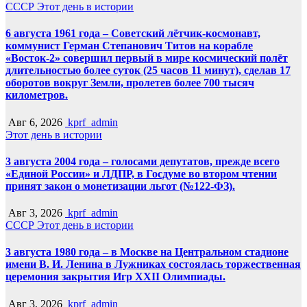
СССР
Этот день в истории
6 августа 1961 года – Советский лётчик-космонавт,
коммунист Герман Степанович Титов на корабле
«Восток-2» совершил первый в мире космический полёт
длительностью более суток (25 часов 11 минут), сделав 17
оборотов вокруг Земли, пролетев более 700 тысяч
километров.
Авг 6, 2026
kprf_admin
Этот день в истории
3 августа 2004 года – голосами депутатов, прежде всего
«Единой России» и ЛДПР, в Госдуме во втором чтении
принят закон о монетизации льгот (№122-ФЗ).
Авг 3, 2026
kprf_admin
СССР
Этот день в истории
3 августа 1980 года – в Москве на Центральном стадионе
имени В. И. Ленина в Лужниках состоялась торжественная
церемония закрытия Игр XXII Олимпиады.
Авг 3, 2026
kprf_admin