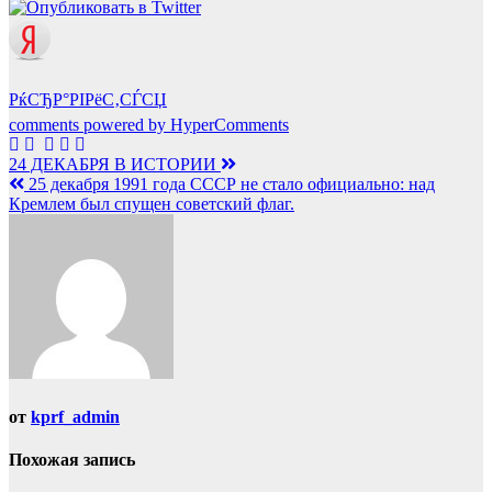
РќСЂР°РІРёС‚СЃСЏ
comments powered by HyperComments
Навигация
24 ДЕКАБРЯ В ИСТОРИИ
25 декабря 1991 года СССР не стало официально: над
по
Кремлем был спущен советский флаг.
записям
от
kprf_admin
Похожая запись