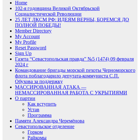
Home
102-я годовщина Великой Октябрьской
Социалистической Революции
25 ЛЕТ ЛКСМ РФ: ИДЕЯМ ВЕРНЫ, БОРЕМСЯ ДО
ПОЛНОЙ ПОБЕДЫ!
Member Directory
My Account
My Profile
Reset Password
Sign Up
Газета “Севастопольская правда” №5 (1474) 09 февраля
2024 г
Командование бригады морской пехоты Черноморского
флота поблагодарило депутата-коммуниста С.П.
Обухова за поддержку
МАССИРОВАННАЯ АТАКА —
НЕМАССИРОВАННАЯ РАБОТА С УКРЫТИЯМИ
О партии
Как вступить
Устав
Программа
Памяти Александра Черемёнова
Севастопольское отделение
Горком
Райкомы