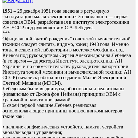
1951
– 25 декабря 1951 года введена в регулярную
эксплуатацию малая электронно-счётная машина — первая
советская ЭВМ, разработанная в институте электротехники
АН УССР под руководством С.А.Лебедева.
***
Официальной “датой рождения” советской вычислительной
техники следует считать, видимо, конец 1948 года. Именно
тогда в секретной лаборатории в местечке Феофания под
Киевом под руководством Сергея Александровича Лебедева
(в то время — директора Института электротехники АН
Украины и по совместительству руководителя лаборатории
Института точной механики и вычислительной техники АН
СССР) начались работы по созданию Малой Электронной
Счетной Машины (МЭСМ).
Лебедевым были выдвинуты, обоснованы и реализованы
(независимо от Джона фон Неймана) принципы ЭВМ с
хранимой в памяти программой.
В своей первой машине Лебедев реализовал
основополагающие принципы построения компьютеров,
такие как:
• наличие арифметических устройств, памяти, устройств
ввода/вывода и управления;
• кодирование и хранение программы в памяти, подобно