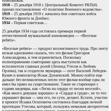
Новозыбков.
1918
– 25 декабря 1918 г. Центральный Комитет РКП(б)
принял постановление «О политике Военного ведомства».
1919
– 25 декабря 1919 г. начались бои советских войск
Южного фронта за Донбасс.
1934
– Первая советская…
25 декабря 1934 года состоялась премьера первой
отечественной музыкальной кинокомедии — «Веселые
ребята».
«Веселые ребята» — продукт коллективного труда. Про ленту
нельзя однозначно сказать, что это фильм Григория
Александрова, и тем ограничиться. Поскольку
полноправными соавторами здесь выступили как
исполнители главных ролей (Леонид Утесов и Любовь
Орлова), так и создатели звукоряда — поэт Василий Лебедев-
Кумач и композитор Исаак Дунаевский. Можно пойти еще
дальше: без великолепных песен этот фильм вообще едва ли
имел бы право на существование. Такие не стареющие с
годами шедевры, как «Легко на сердце от песни веселой»,
«Как много девушек хороших» и «Сердце в груди», не то что
украшают фильм — они его, по сути, делают. Кстати, участие
в проекте Исаака Осиповича состоялось благодаря личной
протекции Утесова, который, пользуясь немалым авторитетом
в кинематографических кругах, находился в тесных