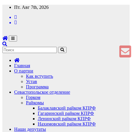
Перейти
Пт. Авг 7th, 2026
к
содержимому
Главная
О партии
Как вступить
Устав
Программа
Севастопольское отделение
Горком
Райкомы
Балаклавский райком КПРФ
Гагаринский райком КПРФ
Ленинский райком КПРФ
Нахимовский райком КПРФ
Наши депутаты