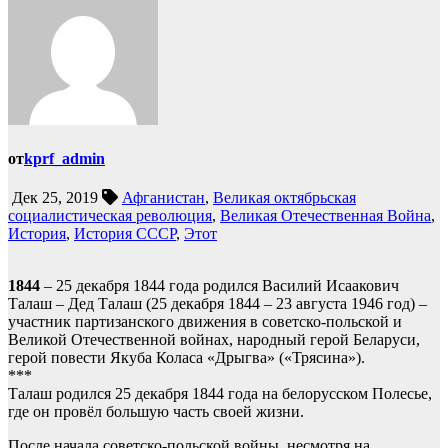
от
kprf_admin
Дек 25, 2019
Афганистан
,
Великая октябрьская
социалистическая революция
,
Великая Отечественная Война
,
История
,
История СССР
,
Этот
1844
– 25 декабря 1844 года родился Василий Исаакович
Талаш – Дед Талаш (25 декабря 1844 – 23 августа 1946 год) –
участник партизанского движения в советско-польской и
Великой Отечественной войнах, народный герой Беларуси,
герой повести Якуба Коласа «Дрыгва» («Трясина»).
***
Талаш родился 25 декабря 1844 года на белорусском Полесье,
где он провёл большую часть своей жизни.
После начала советско-польской войны, несмотря на