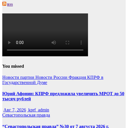
RSS
You missed
Новости партии
Новости России
Фракция КПРФ в
Государственной Думе
Юрий Афонин: КПРФ предложила увеличить МРОТ до 50
тысяч рублей
Авг 7, 2026
kprf_admin
Севастопольская правда
“Севастопольская правда” №30 от 7 августа 2026 г.