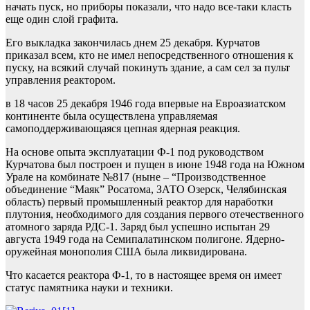
начать пуск, но приборы показали, что надо все-таки класть
еще один слой графита.
Его выкладка закончилась днем 25 декабря. Курчатов
приказал всем, кто не имел непосредственного отношения к
пуску, на всякий случай покинуть здание, а сам сел за пульт
управления реактором.
в 18 часов 25 декабря 1946 года впервые на Евроазиатском
континенте была осуществлена управляемая
самоподдерживающаяся цепная ядерная реакция.
На основе опыта эксплуатации Ф-1 под руководством
Курчатова был построен и пущен в июне 1948 года на Южном
Урале на комбинате №817 (ныне – “Производственное
объединение “Маяк” Росатома, ЗАТО Озерск, Челябинская
область) первый промышленный реактор для наработки
плутония, необходимого для создания первого отечественного
атомного заряда РДС-1. Заряд был успешно испытан 29
августа 1949 года на Семипалатинском полигоне. Ядерно-
оружейная монополия США была ликвидирована.
Что касается реактора Ф-1, то в настоящее время он имеет
статус памятника науки и техники.