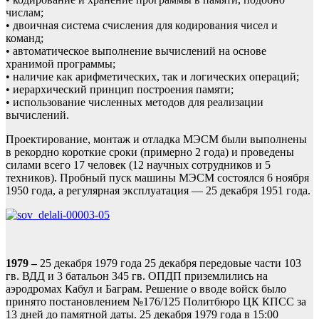
числам;
• двоичная система счисления для кодирования чисел и
команд;
• автоматическое выполнение вычислений на основе
хранимой программы;
• наличие как арифметических, так и логических операций;
• иерархический принцип построения памяти;
• использование численных методов для реализации
вычислений.
Проектирование, монтаж и отладка МЭСМ были выполнены
в рекордно короткие сроки (примерно 2 года) и проведены
силами всего 17 человек (12 научных сотрудников и 5
техников). Пробный пуск машины МЭСМ состоялся 6 ноября
1950 года, а регулярная эксплуатация — 25 декабря 1951 года.
1979
–
25 декабря 1979 года 25 декабря передовые части 103
гв. ВДД и 3 батальон 345 гв. ОПДП приземлились на
аэродромах Кабул и Баграм. Решение о вводе войск было
принято постановлением №176/125 Политбюро ЦК КПСС за
13 дней до памятной даты. 25 декабря 1979 года в 15:00