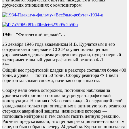
дружеских отношениях с композитором.
1946
– “Физический первый”…
25 декабря 1946 года академиком И.В. Курчатовым и его
сотрудниками впервые в СССР осуществлена цепная
управляемая ядерная реакция деления урана, пущен первый
экспериментальный уран-графитовый реактор Ф-1.
***
Общий вес графитовой кладки в реакторе составлял более 400
тонн, а урана — почти 50 тонн. Сборку реактора Ф-1 вели
горизонтальными слоями, начиная со дна шахты.
Сборку вели очень осторожно, постоянно наблюдая за
уровнем нейтронного потока внутри уран-графитовой
конструкции. Начиная с 38-го слоя каждый следующий слой
укладывали только при опущенных в активную зону реактора
стержнях аварийной защиты, назначение которых —
поглощать нейтроны и тем самым гасить цепную реакцию.
Расчеты предсказывали, что цепная реакция начнется на 61-м
слое, он был собран к вечеру 24 декабря. Курчатов попытался