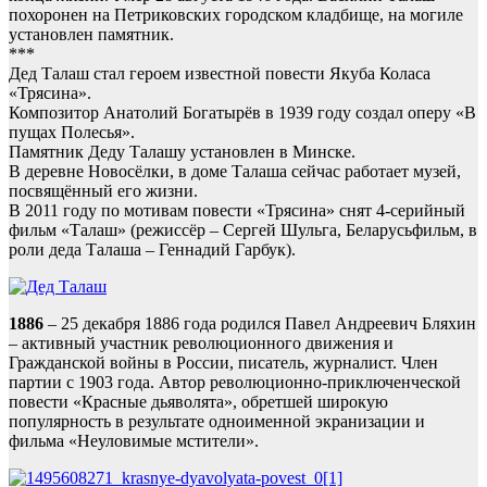
похоронен на Петриковских городском кладбище, на могиле
установлен памятник.
***
Дед Талаш стал героем известной повести Якуба Коласа
«Трясина».
Композитор Анатолий Богатырёв в 1939 году создал оперу «В
пущах Полесья».
Памятник Деду Талашу установлен в Минске.
В деревне Новосёлки, в доме Талаша сейчас работает музей,
посвящённый его жизни.
В 2011 году по мотивам повести «Трясина» снят 4-серийный
фильм «Талаш» (режиссёр – Сергей Шульга, Беларусьфильм, в
роли деда Талаша – Геннадий Гарбук).
1886
– 25 декабря 1886 года родился Павел Андреевич Бляхин
– активный участник революционного движения и
Гражданской войны в России, писатель, журналист. Член
партии с 1903 года. Автор революционно-приключенческой
повести «Красные дьяволята», обретшей широкую
популярность в результате одноименной экранизации и
фильма «Неуловимые мстители».