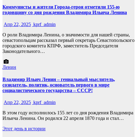
Коммунисты и жители Города-героя отметили 155-ю
годовщину со дня рождения Владимира Ильича Ленина
Апр 22, 2025
kprf_admin
О роли Владимира Ленина, о значимости для нашей страны,
севастопольцам рассказал первый секретарь Севастопольского
городского комитета КПРФ, заместитель Председателя
Законодательного…
Ленин
Владимир Ильич Ленин – гениальный мыслитель,
созидатель, политик, основатель первого в мире
социалистического государства – СССР!
Апр 22, 2025
kprf_admin
В этом году исполнилось 155 лет со дня рождения Владимира
Ильича Ленина. Он родился 22 апреля 1870 года и стал…
Этот день в истории