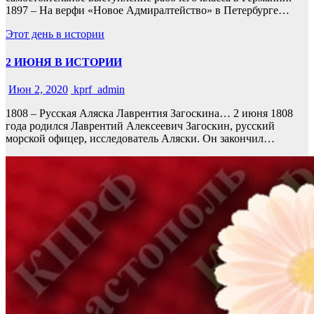
1897 – На верфи «Новое Адмиралтейство» в Петербурге…
Этот день в истории
2 ИЮНЯ В ИСТОРИИ
Июн 2, 2020
kprf_admin
1808 – Русская Аляска Лаврентия Загоскина… 2 июня 1808
года родился Лаврентий Алексеевич Загоскин, русский
морской офицер, исследователь Аляски. Он закончил…