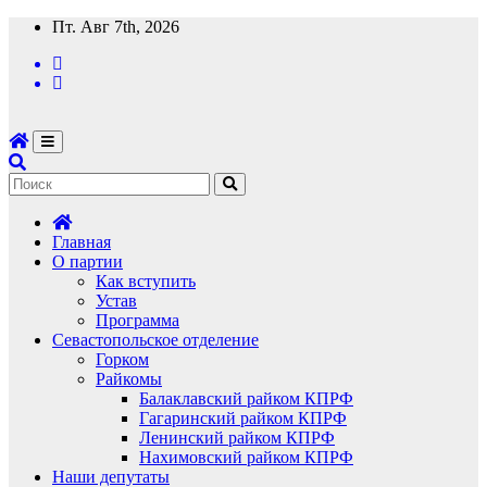
Перейти
Пт. Авг 7th, 2026
к
содержимому
Главная
О партии
Как вступить
Устав
Программа
Севастопольское отделение
Горком
Райкомы
Балаклавский райком КПРФ
Гагаринский райком КПРФ
Ленинский райком КПРФ
Нахимовский райком КПРФ
Наши депутаты