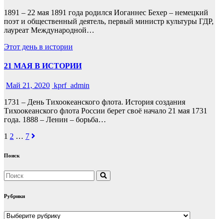
1891 – 22 мая 1891 года родился Иоганнес Бехер – немецкий
поэт и общественный деятель, первый министр культуры ГДР,
лауреат Международной…
Этот день в истории
21 МАЯ В ИСТОРИИ
Май 21, 2020
kprf_admin
1731 – День Тихоокеанского флота. История создания
Тихоокеанского флота России берет своё начало 21 мая 1731
года. 1888 – Ленин – борьба…
Навигация
1
2
…
7
по
Поиск
записям
Рубрики
Рубрики