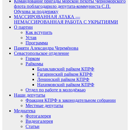
Командование бригады морской пехоты Черноморского
флота поблагодарило депутата-коммуниста С.П.
Обухова за поддержку
МАССИРОВАННАЯ АТАКА —
НЕМАССИРОВАННАЯ РАБОТА С УКРЫТИЯМИ
О партии
Как вступить
Устав
Программа
Памяти Александра Черемёнова
Севастопольское отделение
Горком
Райкомы
Балаклавский райком КПРФ
Гагаринский райком КПРФ
Ленинский райком КПРФ
Нахимовский райком КПРФ
Отдел по работе в молодёжью
Наши депутаты
Фракция КПРФ в законодательном собрании
Местные депутаты
Медиатека
Фотогалерея
Видеогалерея
Статьи