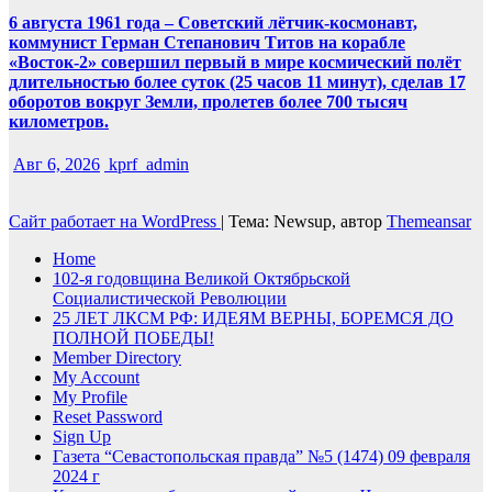
6 августа 1961 года – Советский лётчик-космонавт,
коммунист Герман Степанович Титов на корабле
«Восток-2» совершил первый в мире космический полёт
длительностью более суток (25 часов 11 минут), сделав 17
оборотов вокруг Земли, пролетев более 700 тысяч
километров.
Авг 6, 2026
kprf_admin
Сайт работает на WordPress
|
Тема: Newsup, автор
Themeansar
Home
102-я годовщина Великой Октябрьской
Социалистической Революции
25 ЛЕТ ЛКСМ РФ: ИДЕЯМ ВЕРНЫ, БОРЕМСЯ ДО
ПОЛНОЙ ПОБЕДЫ!
Member Directory
My Account
My Profile
Reset Password
Sign Up
Газета “Севастопольская правда” №5 (1474) 09 февраля
2024 г